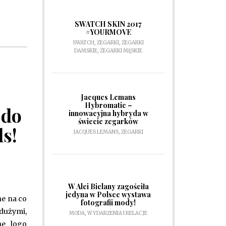
SWATCH SKIN 2017
#YOURMOVE
SWATCH
,
ZEGARKI
,
ZEGARKI
DAMSKIE
,
ZEGARKI MĘSKIE
Jacques Lemans
Hybromatic –
 do
innowacyjna hybryda w
świecie zegarków
ds!
JACQUES LEMANS
,
ZEGARKI
W Alei Bielany zagościła
jedyna w Polsce wystawa
ne na co
fotografii mody!
 dużymi,
MODA
,
WYDARZENIA I RELACJE
ne logo