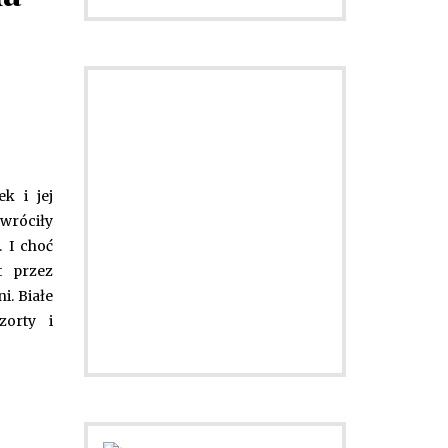
ek i jej
Porady dotyczące
zwróciły
zegarków
. I choć
t przez
i. Białe
zorty i
Sprawdź