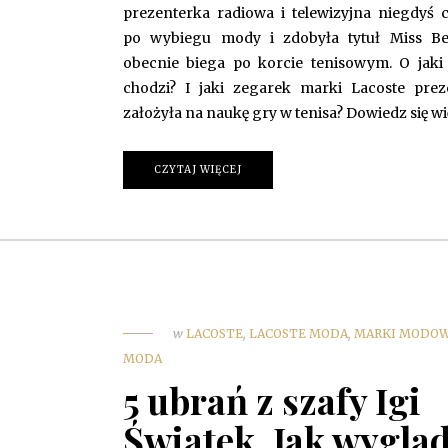
prezenterka radiowa i telewizyjna niegdyś 
po wybiegu mody i zdobyła tytuł Miss Be
obecnie biega po korcie tenisowym. O jaki 
chodzi? I jaki zegarek marki Lacoste prez
założyła na naukę gry w tenisa? Dowiedz się wi
CZYTAJ WIĘCEJ
w
LACOSTE
,
LACOSTE MODA
,
MARKI MODO
MODA
5 ubrań z szafy Igi
Świątek. Jak wyglą