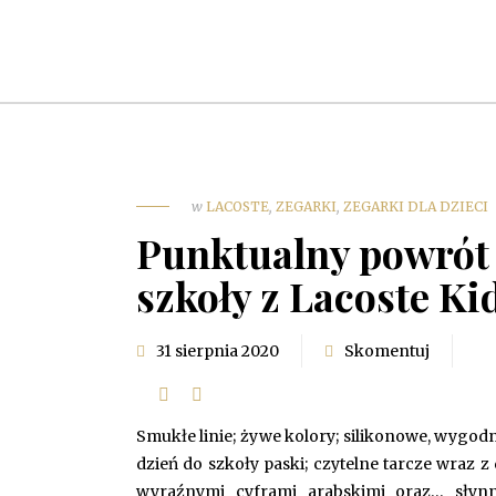
w
LACOSTE
,
ZEGARKI
,
ZEGARKI DLA DZIECI
Punktualny powrót
szkoły z Lacoste Ki
31 sierpnia 2020
Skomentuj
Smukłe linie; żywe kolory; silikonowe, wygod
dzień do szkoły paski; czytelne tarcze wraz z
wyraźnymi cyframi arabskimi oraz… słyn