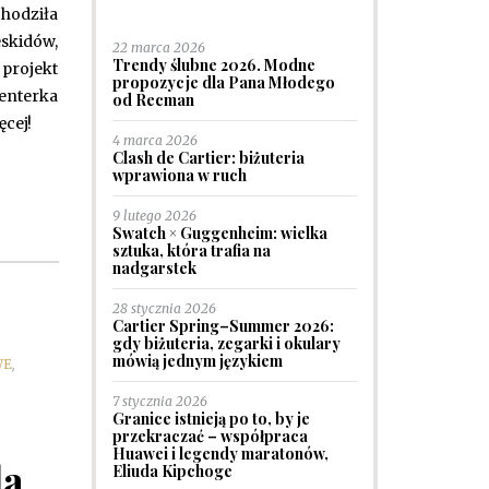
chodziła
skidów,
22 marca 2026
Trendy ślubne 2026. Modne
projekt
propozycje dla Pana Młodego
enterka
od Recman
ęcej!
4 marca 2026
Clash de Cartier: biżuteria
wprawiona w ruch
9 lutego 2026
Swatch × Guggenheim: wielka
sztuka, która trafia na
nadgarstek
28 stycznia 2026
Cartier Spring–Summer 2026:
gdy biżuteria, zegarki i okulary
mówią jednym językiem
WE
,
7 stycznia 2026
Granice istnieją po to, by je
przekraczać – współpraca
Huawei i legendy maratonów,
da
Eliuda Kipchoge