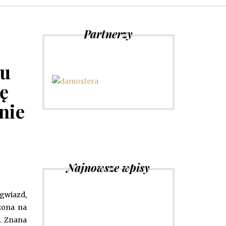
Partnerzy
gu
ę
nie
Najnowsze wpisy
gwiazd,
zona na
. Znana