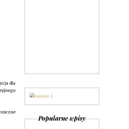
Porady dotyczące mody
Sprawdź
ycja dla
yzyjnego
roniczne
Popularne wpisy