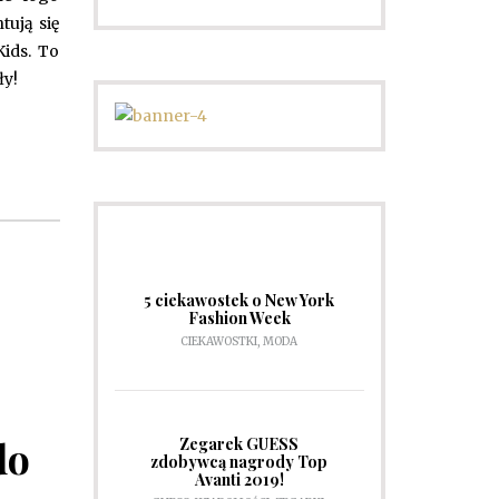
tują się
Kids. To
ły!
5 ciekawostek o New York
Fashion Week
CIEKAWOSTKI
,
MODA
do
Zegarek GUESS
zdobywcą nagrody Top
Avanti 2019!