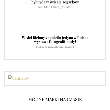
hybryda w świecie zegarków
JACQUES LEMANS
,
ZEGARKI
W Alei Bielany zagościła jedyna w Polsce
wystawa fotografii mody!
MODA
,
WYDARZENIA I RELACJE
MODNE MARKI NA CZASIE