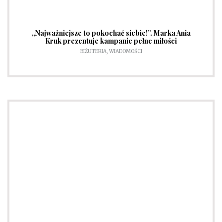
„Najważniejsze to pokochać siebie!”. Marka Ania
Kruk prezentuje kampanie pełne miłości
BIŻUTERIA
,
WIADOMOŚCI
Słownik pojęć modowych