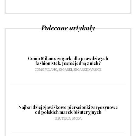
Sprawdź
Polecane artykuły
Como Milano: zegarki dla prawdziwych
fashionistek. Jesteś jedną z nich?
COMO MILANO
,
ZEGARKI
,
ZEGARKI DAMSKIE
Najbardziej zjawiskowe pierścionki zaręczynowe
od polskich marek biżuteryjnych
BIŻUTERIA
,
MODA