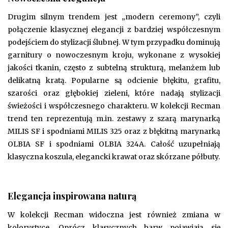
Drugim silnym trendem jest „modern ceremony”, czyli
połączenie klasycznej elegancji z bardziej współczesnym
podejściem do stylizacji ślubnej. W tym przypadku dominują
garnitury o nowoczesnym kroju, wykonane z wysokiej
jakości tkanin, często z subtelną strukturą, melanżem lub
delikatną kratą. Popularne są odcienie błękitu, grafitu,
szarości oraz głębokiej zieleni, które nadają stylizacji
świeżości i współczesnego charakteru. W kolekcji Recman
trend ten reprezentują m.in. zestawy z szarą marynarką
MILIS SF i spodniami MILIS 325 oraz z błękitną marynarką
OLBIA SF i spodniami OLBIA 324A. Całość uzupełniają
klasyczna koszula, elegancki krawat oraz skórzane półbuty.
Elegancja inspirowana naturą
W kolekcji Recman widoczna jest również zmiana w
kolorystyce. Oprócz klasycznych barw pojawiają się