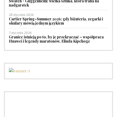
Swatch × Guggenheim: wielka sztuka, która trafia na
nadgarstek
28 stycznia 2026
Cartier Spring–Summer 2026: gdy biżuteria, zegarki i
okulary mówią jednym językiem
7 stycznia 2026
Granice istnieją po to, by je przekraczać – współpraca
Huawei i legendy maratonów, Eliuda Kipchoge