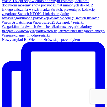
Nowy artykuł 📝 Wielu rodziców staje przed dylema