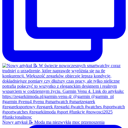
Nowy artykuł 📝 Moda ma niezwykłą moc przenoszenia