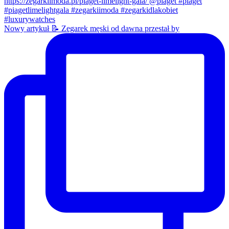
Nowy artykuł 📝 Zegarek męski od dawna przestał by