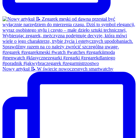
Nowy artykuł 📝 W świecie nowoczesnych smartwatchy