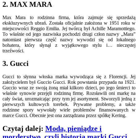
2. MAX MARA
Max Mara to rodzinna firma, która zajmuje się sprzedażą
ekskluzywnych ubrań. Została oficjalnie założona w 1951 roku w
miejscowości Reggio Emilia. Jej twórcą był Achille Maramottiego.
To właśnie od jego nazwiska pochodzi drugi człon nazwy „Mara”
natomiast pierwsza część nazwy wywodzi się od lokalnego
bohatera, który słynął z wyjątkowego stylu i… nieczęstej
trzeźwości.
3. Gucci
Gucci to słynna włoska marka wywodząca się z Florencji. Jej
założycielem był Guccio Gucci. Rok powstania przypada na 1921.
Guccio wraz ze swoją żoną miał kilkoro dzieci, po jego śmierci to
właśnie synowie przejęli rodzinną firmę. Rozsławili oni markę na
cały świat, urozmaicając przy tym jej asortyment. Stworzyli jedną z
pierwszych kultowych torebek. Prywatne problemy, a także
rodzinne spory wywołały wiele problemów finansowanych w
marce Gucci. Obecnie jest ona zarządzana przez spółkę Kering.
Czytaj dalej:
Moda, pieniądze i
morderstwo, czyli historia marki Gucci