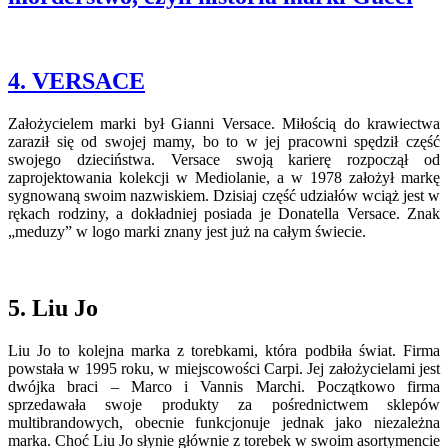
4. VERSACE
Założycielem marki był Gianni Versace. Miłością do krawiectwa
zaraził się od swojej mamy, bo to w jej pracowni spędził część
swojego dzieciństwa. Versace swoją karierę rozpoczął od
zaprojektowania kolekcji w Mediolanie, a w 1978 założył markę
sygnowaną swoim nazwiskiem. Dzisiaj część udziałów wciąż jest w
rękach rodziny, a dokładniej posiada je Donatella Versace. Znak
„meduzy” w logo marki znany jest już na całym świecie.
5. Liu Jo
Liu Jo to kolejna marka z torebkami, która podbiła świat. Firma
powstała w 1995 roku, w miejscowości Carpi. Jej założycielami jest
dwójka braci – Marco i Vannis Marchi. Początkowo firma
sprzedawała swoje produkty za pośrednictwem sklepów
multibrandowych, obecnie funkcjonuje jednak jako niezależna
marka. Choć Liu Jo słynie głównie z torebek w swoim asortymencie