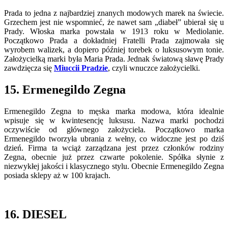
Prada to jedna z najbardziej znanych modowych marek na świecie.
Grzechem jest nie wspomnieć, że nawet sam „diabeł” ubierał się u
Prady. Włoska marka powstała w 1913 roku w Mediolanie.
Początkowo Prada a dokładniej Fratelli Prada zajmowała się
wyrobem walizek, a dopiero później torebek o luksusowym tonie.
Założycielką marki była Maria Prada. Jednak światową sławę Prady
zawdzięcza się
Miuccii Pradzie
, czyli wnuczce założycielki.
15. Ermenegildo Zegna
Ermenegildo Zegna to męska marka modowa, która idealnie
wpisuje się w kwintesencję luksusu. Nazwa marki pochodzi
oczywiście od głównego założyciela. Początkowo marka
Ermenegildo tworzyła ubrania z wełny, co widoczne jest po dziś
dzień. Firma ta wciąż zarządzana jest przez członków rodziny
Zegna, obecnie już przez czwarte pokolenie. Spółka słynie z
niezwykłej jakości i klasycznego stylu. Obecnie Ermenegildo Zegna
posiada sklepy aż w 100 krajach.
16. DIESEL