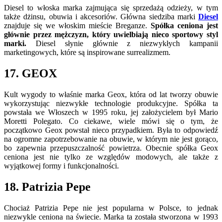
Diesel to włoska marka zajmująca się sprzedażą odzieży, w tym
także dżinsu, obuwia i akcesoriów. Główna siedziba marki
Diesel
znajduje się we włoskim mieście Breganze.
Spółka ceniona jest
głównie przez mężczyzn, który uwielbiają nieco sportowy styl
marki.
Diesel słynie głównie z niezwykłych kampanii
marketingowych, które są inspirowane surrealizmem.
17. GEOX
Kult wygody to właśnie marka Geox, która od lat tworzy obuwie
wykorzystując niezwykłe technologie produkcyjne. Spółka ta
powstała we Włoszech w 1995 roku, jej założycielem był Mario
Moretti Polegato. Co ciekawe, wiele mówi się o tym, że
początkowo Geox powstał nieco przypadkiem. Była to odpowiedź
na ogromne zapotrzebowanie na obuwie, w którym nie jest gorąco,
bo zapewnia przepuszczalność powietrza. Obecnie spółka Geox
ceniona jest nie tylko ze względów modowych, ale także z
wyjątkowej formy i funkcjonalności.
18. Patrizia Pepe
Chociaż Patrizia Pepe nie jest popularna w Polsce, to jednak
niezwykle ceniona na świecie. Marka ta została stworzona w 1993