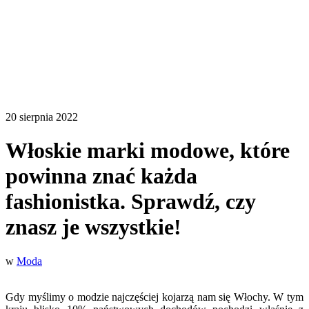
20 sierpnia 2022
Włoskie marki modowe, które
powinna znać każda
fashionistka. Sprawdź, czy
znasz je wszystkie!
w
Moda
Gdy myślimy o modzie najczęściej kojarzą nam się Włochy. W tym