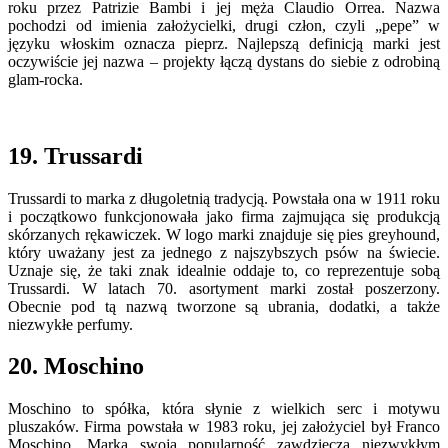
roku przez Patrizie Bambi i jej męża Claudio Orrea. Nazwa
pochodzi od imienia założycielki, drugi człon, czyli „pepe” w
języku włoskim oznacza pieprz. Najlepszą definicją marki jest
oczywiście jej nazwa – projekty łączą dystans do siebie z odrobiną
glam-rocka.
19. Trussardi
Trussardi to marka z długoletnią tradycją. Powstała ona w 1911 roku
i początkowo funkcjonowała jako firma zajmująca się produkcją
skórzanych rękawiczek. W logo marki znajduje się pies greyhound,
który uważany jest za jednego z najszybszych psów na świecie.
Uznaje się, że taki znak idealnie oddaje to, co reprezentuje sobą
Trussardi. W latach 70. asortyment marki został poszerzony.
Obecnie pod tą nazwą tworzone są ubrania, dodatki, a także
niezwykłe perfumy.
20. Moschino
Moschino to spółka, która słynie z wielkich serc i motywu
pluszaków. Firma powstała w 1983 roku, jej założyciel był Franco
Moschino. Marka swoją popularność zawdzięcza niezwykłym