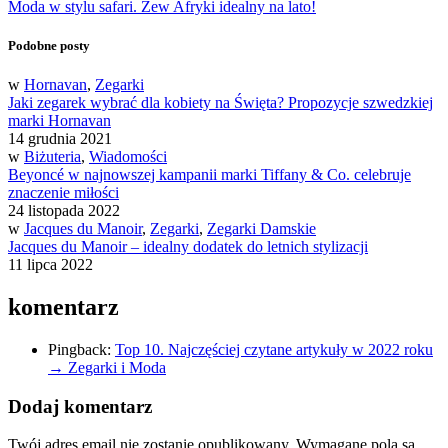
Moda w stylu safari. Zew Afryki idealny na lato!
Podobne posty
w
Hornavan
,
Zegarki
Jaki zegarek wybrać dla kobiety na Święta? Propozycje szwedzkiej
marki Hornavan
14 grudnia 2021
w
Biżuteria
,
Wiadomości
Beyoncé w najnowszej kampanii marki Tiffany & Co. celebruje
znaczenie miłości
24 listopada 2022
w
Jacques du Manoir
,
Zegarki
,
Zegarki Damskie
Jacques du Manoir – idealny dodatek do letnich stylizacji
11 lipca 2022
komentarz
Pingback:
Top 10. Najczęściej czytane artykuły w 2022 roku
→ Zegarki i Moda
Dodaj komentarz
Twój adres email nie zostanie opublikowany.
Wymagane pola są