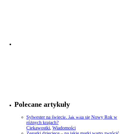
Porady dotyczące zegarków
Sprawdź
Porady dotyczące mody
Polecane artykuły
Sprawdź
Sylwester na świecie. Jak wita się Nowy Rok w
różnych krajach?
Ciekawostki
,
Wiadomości
Zegarki dziecięce – na jakie marki warto zwrócić