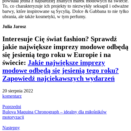
powstała jedna z najbardziej znanych marek modowych na świecie.
To, co charakteryzuje ich projekty to niezwykły seksapil i odważne
barwy, które inspirowane są Sycylią. Dolce & Gabbana to nie tylko
ubrania, ale także kosmetyki, w tym perfumy.
Julia Jarosz
Interesuje Cię świat fashion? Sprawdź
jakie największe imprezy modowe odbędą
się jesienią tego roku w Europie i na
świecie:
Jakie największe imprezy
modowe odbędą się jesienią tego roku?
Zapowiedź najciekawszych wydarzeń
20 sierpnia 2022
komentarz
Poprzedni
Bulova Maquina Chronograph – idealny dla miłośników
motoryzacji
Następny