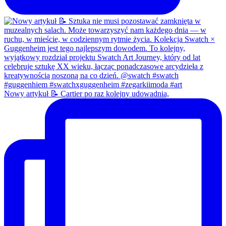
Nowy artykuł 📝 Cartier po raz kolejny udowadnia,