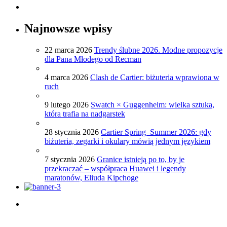
Najnowsze wpisy
22 marca 2026
Trendy ślubne 2026. Modne propozycje
dla Pana Młodego od Recman
4 marca 2026
Clash de Cartier: biżuteria wprawiona w
ruch
9 lutego 2026
Swatch × Guggenheim: wielka sztuka,
która trafia na nadgarstek
28 stycznia 2026
Cartier Spring–Summer 2026: gdy
biżuteria, zegarki i okulary mówią jednym językiem
7 stycznia 2026
Granice istnieją po to, by je
przekraczać – współpraca Huawei i legendy
maratonów, Eliuda Kipchoge