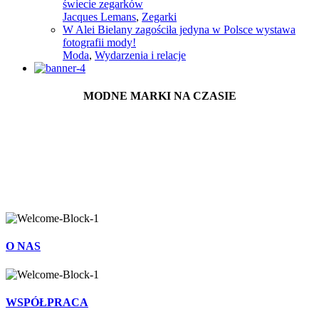
świecie zegarków
Jacques Lemans
,
Zegarki
W Alei Bielany zagościła jedyna w Polsce wystawa
fotografii mody!
Moda
,
Wydarzenia i relacje
MODNE MARKI NA CZASIE
O NAS
WSPÓŁPRACA