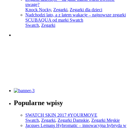
uwagę?
Knock Nocky
,
Zegarki
,
Zegarki dla dzieci
Nadchodzi lato, a z latem wakacje – najnowsze zegarki
SCUBAQUA od marki Swatch
Swatch
,
Zegarki
Słownik pojęć modowych
Popularne wpisy
Sprawdź
SWATCH SKIN 2017 #YOURMOVE
Swatch
,
Zegarki
,
Zegarki Damskie
,
Zegarki Męskie
Jacques Lemans Hybromatic – innowacyjna hybryda w