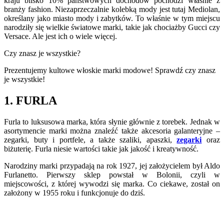
kraju blisko 10% państwowych dochodów pochodzi właśnie z
branży fashion. Niezaprzeczalnie kolebką mody jest tutaj Mediolan,
określany jako miasto mody i zabytków. To właśnie w tym miejscu
narodziły się wielkie światowe marki, takie jak chociażby Gucci czy
Versace. Ale jest ich o wiele więcej.
Czy znasz je wszystkie?
Prezentujemy kultowe włoskie marki modowe! Sprawdź czy znasz
je wszystkie!
1. FURLA
Furla to luksusowa marka, która słynie głównie z torebek. Jednak w
asortymencie marki można znaleźć także akcesoria galanteryjne –
zegarki, buty i portfele, a także szaliki, apaszki,
zegarki
oraz
biżuterię. Furla niesie wartości takie jak jakość i kreatywność.
Narodziny marki przypadają na rok 1927, jej założycielem był Aldo
Furlanetto. Pierwszy sklep powstał w Bolonii, czyli w
miejscowości, z której wywodzi się marka. Co ciekawe, został on
założony w 1955 roku i funkcjonuje do dziś.