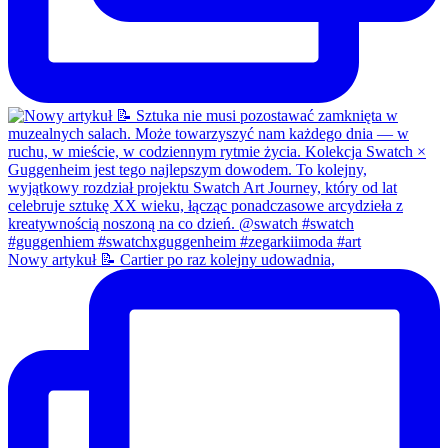
Nowy artykuł 📝 Cartier po raz kolejny udowadnia,