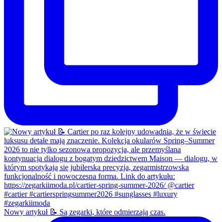
Nowy artykuł 📝 Są zegarki, które odmierzają czas.