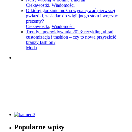
Ciekawostki
,
Wiadomości
O której godzinie można wypatrywać pierwszej
gwiazdki, zasiadać do wigilijnego stołu i wręczać
prezenty?
Ciekawostki
,
Wiadomości
Trendy i przewidywania 2023: recykling ubrań,
customizacja i trashion – czy to nowa przyszłość
branży fashion?
Moda
Słownik pojęć modowych
Popularne wpisy
Sprawdź