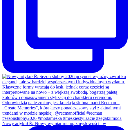
Nowy artykuł 📝 Nowy wymiar ruchu, zmysłowości i w