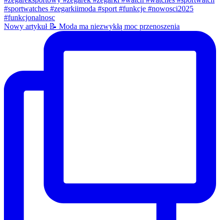
Nowy artykuł 📝 Moda ma niezwykłą moc przenoszenia