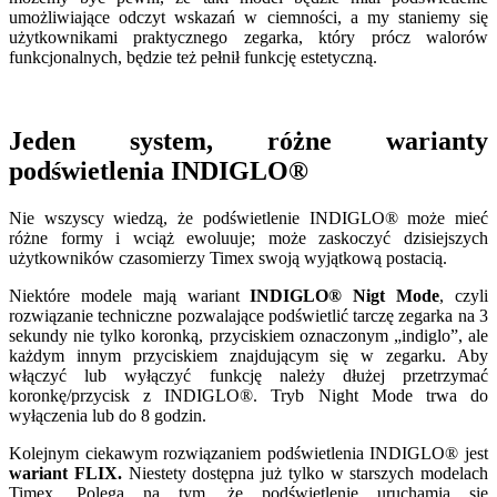
umożliwiające odczyt wskazań w ciemności, a my staniemy się
użytkownikami praktycznego zegarka, który prócz walorów
funkcjonalnych, będzie też pełnił funkcję estetyczną.
Jeden system, różne warianty
podświetlenia INDIGLO®
Nie wszyscy wiedzą, że podświetlenie INDIGLO® może mieć
różne formy i wciąż ewoluuje; może zaskoczyć dzisiejszych
użytkowników czasomierzy Timex swoją wyjątkową postacią.
Niektóre modele mają wariant
INDIGLO® Nigt Mode
, czyli
rozwiązanie techniczne pozwalające podświetlić tarczę zegarka na 3
sekundy nie tylko koronką, przyciskiem oznaczonym „indiglo”, ale
każdym innym przyciskiem znajdującym się w zegarku. Aby
włączyć lub wyłączyć funkcję należy dłużej przetrzymać
koronkę/przycisk z INDIGLO®. Tryb Night Mode trwa do
wyłączenia lub do 8 godzin.
Kolejnym ciekawym rozwiązaniem podświetlenia INDIGLO® jest
wariant FLIX.
Niestety dostępna już tylko w starszych modelach
Timex. Polega na tym, że podświetlenie uruchamia się