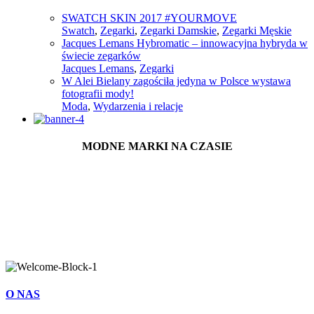
SWATCH SKIN 2017 #YOURMOVE
Swatch
,
Zegarki
,
Zegarki Damskie
,
Zegarki Męskie
Jacques Lemans Hybromatic – innowacyjna hybryda w
świecie zegarków
Jacques Lemans
,
Zegarki
W Alei Bielany zagościła jedyna w Polsce wystawa
fotografii mody!
Moda
,
Wydarzenia i relacje
MODNE MARKI NA CZASIE
O NAS