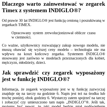
Dlaczego warto zainwestować w zegarek
Timex z systemem INDIGLO®?
Od prawie 30 lat INDIGLO® jest funkcją cenioną i poszukiwaną w
zegarkach TIMEX.
Opracowany system zrewolucjonizował oblicze czasu
w ciemności.
Co ważne, użytkownicy rozważający zakup nowego modelu, nie
muszą obawiać się wyższej ceny modelu – technologia nie ma
wpływu na koszt końcowy zegarka. Systemem INDIGLO®
stosowany jest zarówno w modelach przeznaczonych dla kobiet,
mężczyzn, młodzieży, dzieci.
Jak sprawdzić czy zegarek wyposażony
jest w funkcję INDIGLO®?
Informacja, że zegarek wyposażony jest w tę funkcję zazwyczaj
znajduje się na tarczy na godzinie 6. Napis jest też na środku lub
trochę poniżej, obok godziny 6. Wystarczy zatem spojrzeć na tarczę
i zobaczyć czy umieszczono tam napis „INDIGLO”®. Jeśli tak,
możemy być pewni, że taki model będzie miał podświetlenie