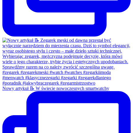
Nowy artykuł 📝 W świecie nowoczesnych smartwatchy