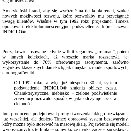
zegarmistrzostwa.
Amerykański brand, aby się wyróżnić na tle konkurencji, szukał
nowych możliwości rozwoju, które pozwoliłby mu przyciągnąć
uwagę klientów. Właśnie w tym 1992 roku projektanci Timexa
opracowali elektroluminescencyjne podświetlenie, które nazwali
INDIGLO®.
Początkowo stosowane jedynie w linii zegarków „Ironman”, potem
w innych kolekcjach, aż wreszcie marka rozszerzyła jej
wykorzystanie do 70% oferowanego asortymentu, zarówno
zegarków klasycznych damskich, jak i męskich, modeli sportowych,
chronografów itd.
Od 1992 roku, a więc już niespełna 30 lat, system
podświetlenia INDIGLO® zmienia oblicze czasu.
Charakterystyczne, niebiesko – zielone podświetlenie
zrewolucjonizowało sposób w jaki odczytuje czas w
ciemności.
Inni producenci podejmowali próby stworzenia takiego rozwiązania
już wcześniej, ale dopiero Timex opracował system bezawaryjny,
który można było stosować na masową skalę. Pojawienie się modeli
wyposażonych z tę funkcję sprawiło, że marka zaczęła sprzedawać