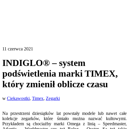
11 czerwca 2021
INDIGLO® – system
podświetlenia marki TIMEX,
który zmienił oblicze czasu
w
Ciekawostki
,
Timex
,
Zegarki
Na przestrzeni dziesiątków lat powstały modele lub nawet całe
kolekcje zegarków, które śmiało można nazwać kultowymi.
Przykładem są chociażby marki Omega z linią – Speedmaster,
Atlantic – Worldmaster czy też Rolex – Oyster. Są też takie