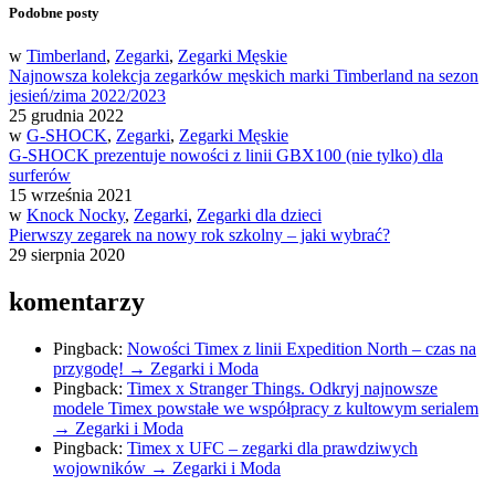
Podobne posty
w
Timberland
,
Zegarki
,
Zegarki Męskie
Najnowsza kolekcja zegarków męskich marki Timberland na sezon
jesień/zima 2022/2023
25 grudnia 2022
w
G-SHOCK
,
Zegarki
,
Zegarki Męskie
G-SHOCK prezentuje nowości z linii GBX100 (nie tylko) dla
surferów
15 września 2021
w
Knock Nocky
,
Zegarki
,
Zegarki dla dzieci
Pierwszy zegarek na nowy rok szkolny – jaki wybrać?
29 sierpnia 2020
komentarzy
Pingback:
Nowości Timex z linii Expedition North – czas na
przygodę! → Zegarki i Moda
Pingback:
Timex x Stranger Things. Odkryj najnowsze
modele Timex powstałe we współpracy z kultowym serialem
→ Zegarki i Moda
Pingback:
Timex x UFC – zegarki dla prawdziwych
wojowników → Zegarki i Moda