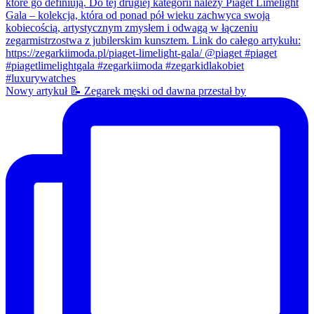
Nowy artykuł 📝 Zegarek męski od dawna przestał by