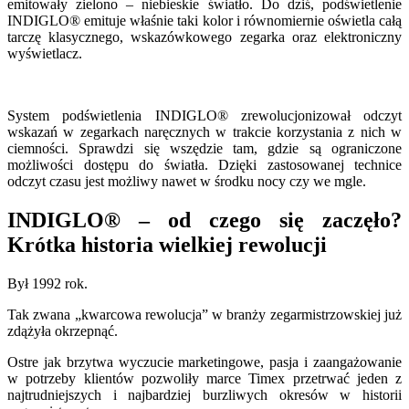
emitowały zielono – niebieskie światło. Do dziś, podświetlenie
INDIGLO® emituje właśnie taki kolor i równomiernie oświetla całą
tarczę klasycznego, wskazówkowego zegarka oraz elektroniczny
wyświetlacz.
System podświetlenia INDIGLO® zrewolucjonizował odczyt
wskazań w zegarkach naręcznych w trakcie korzystania z nich w
ciemności. Sprawdzi się wszędzie tam, gdzie są ograniczone
możliwości dostępu do światła. Dzięki zastosowanej technice
odczyt czasu jest możliwy nawet w środku nocy czy we mgle.
INDIGLO® – od czego się zaczęło?
Krótka historia wielkiej rewolucji
Był 1992 rok.
Tak zwana „kwarcowa rewolucja” w branży zegarmistrzowskiej już
zdążyła okrzepnąć.
Ostre jak brzytwa wyczucie marketingowe, pasja i zaangażowanie
w potrzeby klientów pozwoliły marce Timex przetrwać jeden z
najtrudniejszych i najbardziej burzliwych okresów w historii