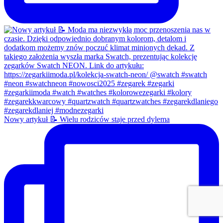
Nowy artykuł 📝 Wielu rodziców staje przed dylema