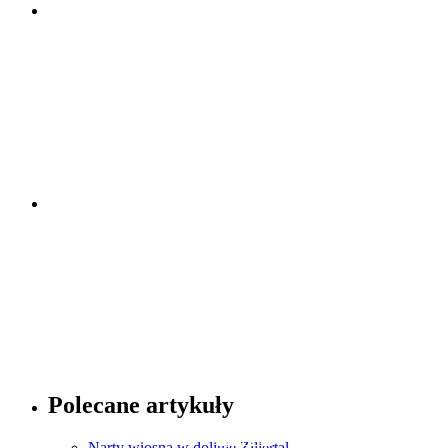
Porady dotyczące zegarków
Sprawdź
Porady dotyczące mody
Polecane artykuły
Sprawdź
Narty wiosną w dolinie Zillertal