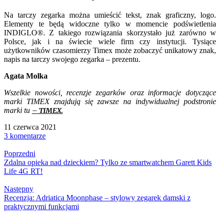
Na tarczy zegarka można umieścić tekst, znak graficzny, logo.
Elementy te będą widoczne tylko w momencie podświetlenia
INDIGLO®. Z takiego rozwiązania skorzystało już zarówno w
Polsce, jak i na świecie wiele firm czy instytucji. Tysiące
użytkowników czasomierzy Timex może zobaczyć unikatowy znak,
napis na tarczy swojego zegarka – prezentu.
Agata Molka
Wszelkie nowości, recenzje zegarków oraz informacje dotyczące
marki TIMEX znajdują się zawsze na indywidualnej podstronie
marki tu
– TIMEX.
11 czerwca 2021
3 komentarze
Poprzedni
Zdalna opieka nad dzieckiem? Tylko ze smartwatchem Garett Kids
Life 4G RT!
Następny
Recenzja: Adriatica Moonphase – stylowy zegarek damski z
praktycznymi funkcjami