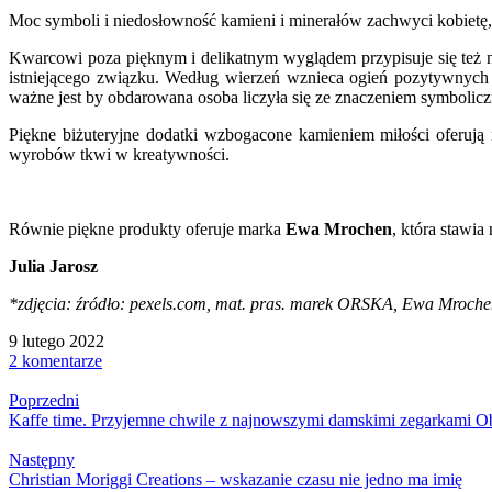
Moc symboli i niedosłowność kamieni i minerałów zachwyci kobietę, 
Kwarcowi poza pięknym i delikatnym wyglądem przypisuje się też ni
istniejącego związku. Według wierzeń wznieca ogień pozytywnych w
ważne jest by obdarowana osoba liczyła się ze znaczeniem symbolic
Piękne biżuteryjne dodatki wzbogacone kamieniem miłości oferują mi
wyrobów tkwi w kreatywności.
Równie piękne produkty oferuje marka
Ewa Mrochen
, która stawia
Julia Jarosz
*zdjęcia: źródło: pexels.com, mat. pras. marek ORSKA, Ewa Mroche
9 lutego 2022
2 komentarze
Poprzedni
Kaffe time. Przyjemne chwile z najnowszymi damskimi zegarkami 
Następny
Christian Moriggi Creations – wskazanie czasu nie jedno ma imię