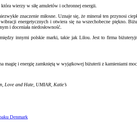
która wierzy w siłę amuletów i ochronnej energii.
ezwykłe znaczenie miłosne. Uznaje się, że minerał ten przynosi ciepł
ibracji energetycznych i otwiera się na wszechobecne piękno. Biżute
znym i doceniała niedosłowność.
ędzy innymi polskie marki, takie jak Lilou. Jest to firma biżuteryjn
 na magię i energię zamkniętą w wyjątkowej biżuterii z kamieniami moc
n, Love and Hate, UMIAR, Katie’s
Obaku Denmark