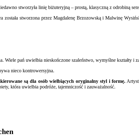
iedawno stworzyła linię biżuteryjną – prostą, klasyczną z odrobiną sen
została stworzona przez Magdalenę Brzozowską i Malwinę Wysińską. 
yka. Wiele pań uwielbia nieskończone szaleństwo, wymyślne kształty i z
bywa nieco kontrowersyjna.
erowane są dla osób wielbiących oryginalny styl i formę.
Artyst
iety, która uwielbia podróże, tajemniczość i zauważalność.
chen