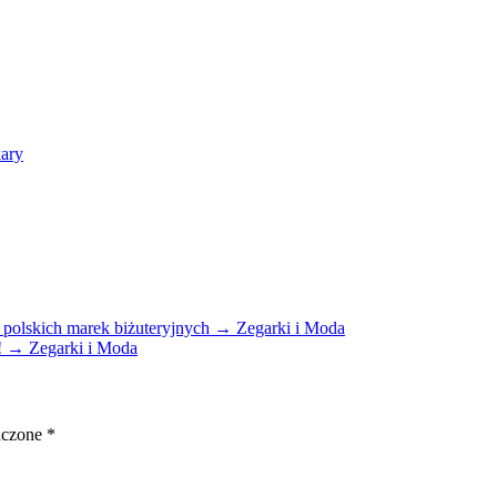
kary
 polskich marek biżuteryjnych → Zegarki i Moda
e! → Zegarki i Moda
aczone
*