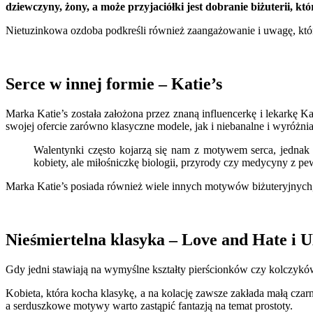
dziewczyny, żony, a może przyjaciółki jest dobranie biżuterii, któr
Nietuzinkowa ozdoba podkreśli również zaangażowanie i uwagę, któr
Serce w innej formie – Katie’s
Marka Katie’s została założona przez znaną influencerkę i lekarkę K
swojej ofercie zarówno klasyczne modele, jak i niebanalne i wyróżnia
Walentynki często kojarzą się nam z motywem serca, jednak 
kobiety, ale miłośniczkę biologii, przyrody czy medycyny z 
Marka Katie’s posiada również wiele innych motywów biżuteryjnych, 
Nieśmiertelna klasyka – Love and Hate i
Gdy jedni stawiają na wymyślne kształty pierścionków czy kolczyk
Kobieta, która kocha klasykę, a na kolację zawsze zakłada małą czar
a serduszkowe motywy warto zastąpić fantazją na temat prostoty.