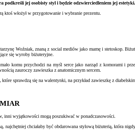
a podkreśli jej osobisty styl i będzie odzwierciedleniem jej estetyki
ą ktoś włożył w przygotowanie i wybranie prezentu.
atarzynę Woźniak, znaną z social mediów jako mamę i stetoskop. Biżuter
jące się wyroby biżuteryjne.
mało komu przychodzi na myśl serce jako narząd z komorami i prze
pewnością zauroczy zawieszka z anatomicznym sercem.
które sprawdzą się na walentynki, na przykład zawieszkę z diabelskim
 UMIAR
ów, inni wyjątkowości mogą poszukiwać w ponadczasowości.
ną, najchętniej chciałaby być obdarowana stylową biżuterią, która ni