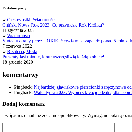
Podobne posty
w
Ciekawostki
,
Wiadomości
Chiński Nowy Rok 2023. Co przyniesie Rok Królika?
11 stycznia 2023
w
Wiadomości
Vinted ukarany przez UOKiK. Serwis musi zapłacić ponad 5 mln zł 
7 czerwca 2022
w
Biżuteria
,
Moda
Prezenty last minute, które uszczęśliwią każdą kobietę!
18 grudnia 2020
komentarzy
Pingback:
Najbardziej zjawiskowe pierścionki zaręczynowe od
Pingback:
Walentynki 2023. Wybierz kreację idealną dla siebi
Dodaj komentarz
Twój adres email nie zostanie opublikowany.
Wymagane pola są ozn