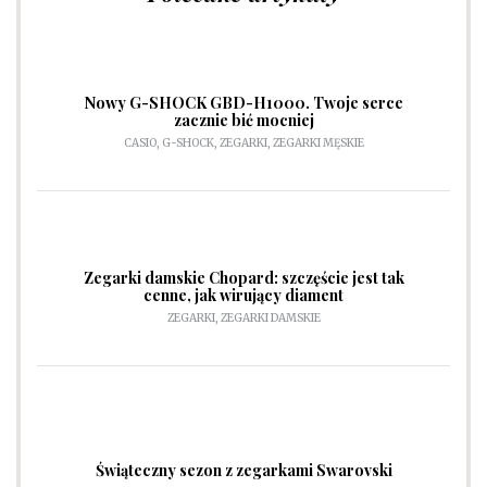
Nowy G-SHOCK GBD-H1000. Twoje serce
zacznie bić mocniej
CASIO
,
G-SHOCK
,
ZEGARKI
,
ZEGARKI MĘSKIE
Zegarki damskie Chopard: szczęście jest tak
cenne, jak wirujący diament
ZEGARKI
,
ZEGARKI DAMSKIE
Świąteczny sezon z zegarkami Swarovski