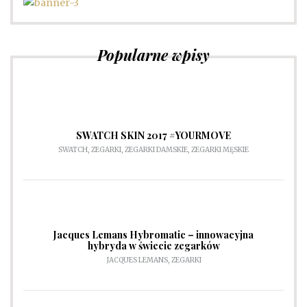
Popularne wpisy
SWATCH SKIN 2017 #YOURMOVE
SWATCH
,
ZEGARKI
,
ZEGARKI DAMSKIE
,
ZEGARKI MĘSKIE
Jacques Lemans Hybromatic – innowacyjna
hybryda w świecie zegarków
JACQUES LEMANS
,
ZEGARKI