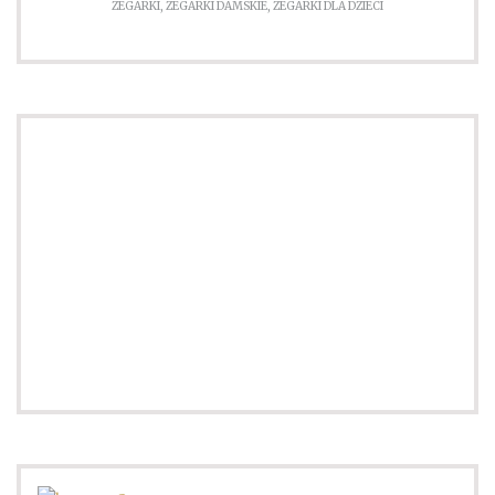
ZEGARKI
,
ZEGARKI DAMSKIE
,
ZEGARKI DLA DZIECI
Słownik pojęć modowych
Sprawdź