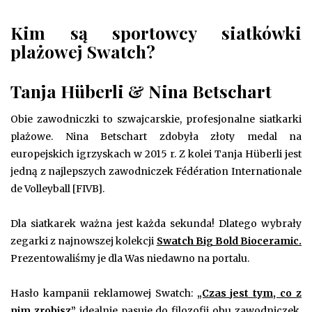
Kim są sportowcy siatkówki
plażowej Swatch?
Tanja Hüberli & Nina Betschart
Obie zawodniczki to szwajcarskie, profesjonalne siatkarki
plażowe. Nina Betschart zdobyła złoty medal na
europejskich igrzyskach w 2015 r. Z kolei Tanja Hüberli jest
jedną z najlepszych zawodniczek Fédération Internationale
de Volleyball [FIVB].
Dla siatkarek ważna jest każda sekunda! Dlatego wybrały
zegarki z najnowszej kolekcji
Swatch Big Bold Bioceramic.
Prezentowaliśmy je dla Was niedawno na portalu.
Hasło kampanii reklamowej Swatch:
„Czas jest tym, co z
nim zrobisz”
idealnie pasuje do filozofii obu zawodniczek.