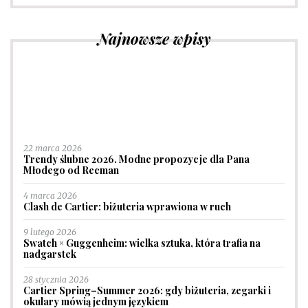
Najnowsze wpisy
22 marca 2026
Trendy ślubne 2026. Modne propozycje dla Pana
Młodego od Recman
4 marca 2026
Clash de Cartier: biżuteria wprawiona w ruch
9 lutego 2026
Swatch × Guggenheim: wielka sztuka, która trafia na
nadgarstek
28 stycznia 2026
Cartier Spring–Summer 2026: gdy biżuteria, zegarki i
okulary mówią jednym językiem