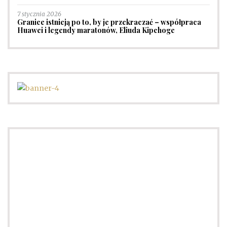
7 stycznia 2026
Granice istnieją po to, by je przekraczać – współpraca
Huawei i legendy maratonów, Eliuda Kipchoge
Porady dotyczące zegarków