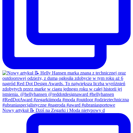
Nowy artykuł 📝 Dziś na Zegarki i Moda nietypowy d