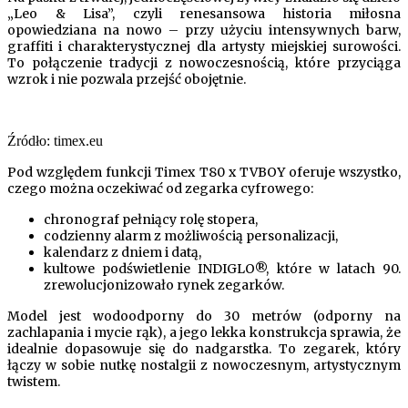
„Leo & Lisa”, czyli renesansowa historia miłosna
opowiedziana na nowo – przy użyciu intensywnych barw,
graffiti i charakterystycznej dla artysty miejskiej surowości.
To połączenie tradycji z nowoczesnością, które przyciąga
wzrok i nie pozwala przejść obojętnie.
Źródło: timex.eu
Pod względem funkcji Timex T80 x TVBOY oferuje wszystko,
czego można oczekiwać od zegarka cyfrowego:
chronograf pełniący rolę stopera,
codzienny alarm z możliwością personalizacji,
kalendarz z dniem i datą,
kultowe podświetlenie INDIGLO®, które w latach 90.
zrewolucjonizowało rynek zegarków.
Model jest wodoodporny do 30 metrów (odporny na
zachlapania i mycie rąk), a jego lekka konstrukcja sprawia, że
idealnie dopasowuje się do nadgarstka. To zegarek, który
łączy w sobie nutkę nostalgii z nowoczesnym, artystycznym
twistem.