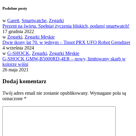
Podobne posty
w
Garett
,
Smartwatche
,
Zegarki
Prezent na święta. Spełniaj życzenia bliskich, podaruj smartwatch!
17 grudnia 2022
w
Zegarki
,
Zegarki Męskie
Dwie ikony lat 70. w jednym – Tissot PRX UFO Robot Grendizer
4 września 2024
w
G-SHOCK
,
Zegarki
,
Zegarki Męskie
G-SHOCK GMW-B5000RD-4ER – nowy, limitowany skarb w
kolorze wiśni
26 maja 2021
Dodaj komentarz
Twój adres email nie zostanie opublikowany.
Wymagane pola są
oznaczone
*