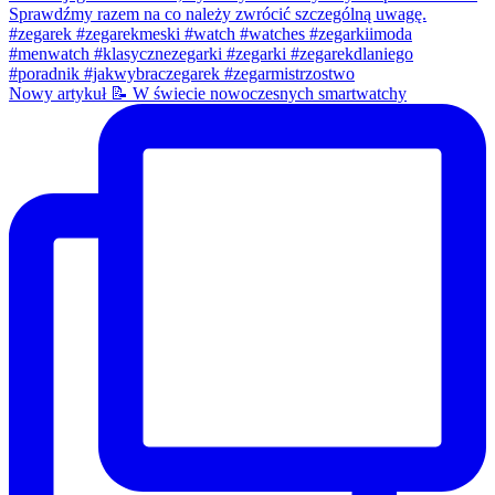
Nowy artykuł 📝 W świecie nowoczesnych smartwatchy