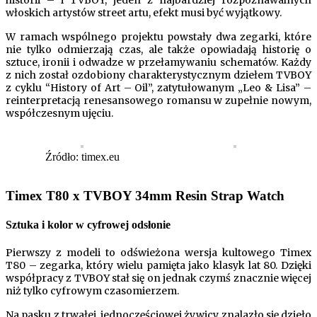
włoskich artystów street artu, efekt musi być wyjątkowy.
W ramach wspólnego projektu powstały dwa zegarki, które
nie tylko odmierzają czas, ale także opowiadają historię o
sztuce, ironii i odwadze w przełamywaniu schematów. Każdy
z nich został ozdobiony charakterystycznym dziełem TVBOY
z cyklu “History of Art – Oil”, zatytułowanym „Leo & Lisa” –
reinterpretacją renesansowego romansu w zupełnie nowym,
współczesnym ujęciu.
Źródło: timex.eu
Timex T80 x TVBOY 34mm Resin Strap Watch
Sztuka i kolor w cyfrowej odsłonie
Pierwszy z modeli to odświeżona wersja kultowego Timex
T80 – zegarka, który wielu pamięta jako klasyk lat 80. Dzięki
współpracy z TVBOY stał się on jednak czymś znacznie więcej
niż tylko cyfrowym czasomierzem.
Na pasku z trwałej, jednoczęściowej żywicy znalazło się dzieło