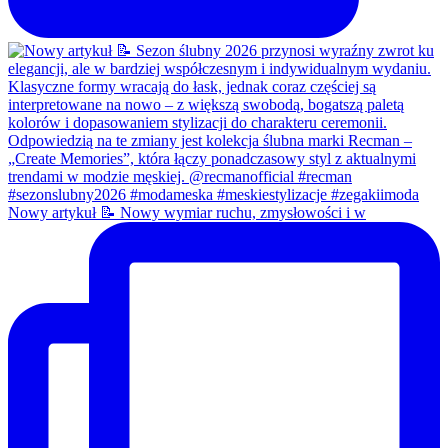
Nowy artykuł 📝 Nowy wymiar ruchu, zmysłowości i w