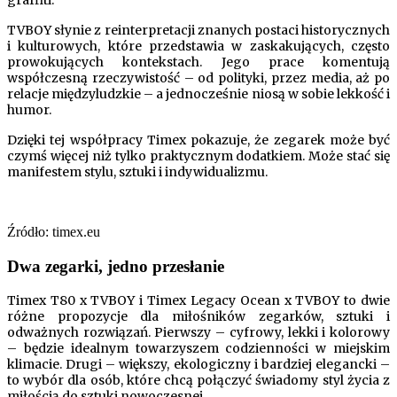
TVBOY słynie z reinterpretacji znanych postaci historycznych
i kulturowych, które przedstawia w zaskakujących, często
prowokujących kontekstach. Jego prace komentują
współczesną rzeczywistość – od polityki, przez media, aż po
relacje międzyludzkie – a jednocześnie niosą w sobie lekkość i
humor.
Dzięki tej współpracy Timex pokazuje, że zegarek może być
czymś więcej niż tylko praktycznym dodatkiem. Może stać się
manifestem stylu, sztuki i indywidualizmu.
Źródło: timex.eu
Dwa zegarki, jedno przesłanie
Timex T80 x TVBOY i Timex Legacy Ocean x TVBOY to dwie
różne propozycje dla miłośników zegarków, sztuki i
odważnych rozwiązań. Pierwszy – cyfrowy, lekki i kolorowy
– będzie idealnym towarzyszem codzienności w miejskim
klimacie. Drugi – większy, ekologiczny i bardziej elegancki –
to wybór dla osób, które chcą połączyć świadomy styl życia z
miłością do sztuki nowoczesnej.