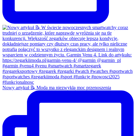
Nowy artykuł 📝 Moda ma niezwykłą moc przenoszenia