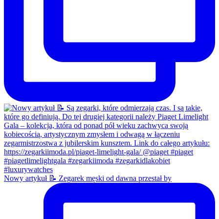
Nowy artykuł 📝 Zegarek męski od dawna przestał by