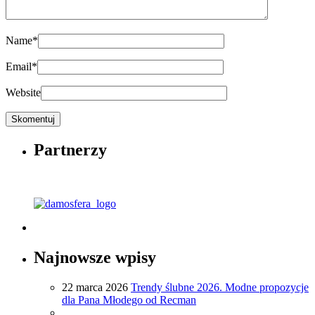
Name
*
Email
*
Website
Partnerzy
Najnowsze wpisy
22 marca 2026
Trendy ślubne 2026. Modne propozycje
dla Pana Młodego od Recman