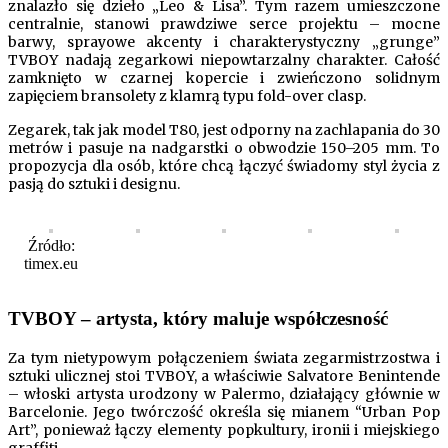
znalazło się dzieło „Leo & Lisa”. Tym razem umieszczone
centralnie, stanowi prawdziwe serce projektu – mocne
barwy, sprayowe akcenty i charakterystyczny „grunge”
TVBOY nadają zegarkowi niepowtarzalny charakter. Całość
zamknięto w czarnej kopercie i zwieńczono solidnym
zapięciem bransolety z klamrą typu fold-over clasp.
Zegarek, tak jak model T80, jest odporny na zachlapania do 30
metrów i pasuje na nadgarstki o obwodzie 150–205 mm. To
propozycja dla osób, które chcą łączyć świadomy styl życia z
pasją do sztuki i designu.
Źródło:
timex.eu
TVBOY – artysta, który maluje współczesność
Za tym nietypowym połączeniem świata zegarmistrzostwa i
sztuki ulicznej stoi TVBOY, a właściwie Salvatore Benintende
– włoski artysta urodzony w Palermo, działający głównie w
Barcelonie. Jego twórczość określa się mianem “Urban Pop
Art”, ponieważ łączy elementy popkultury, ironii i miejskiego
graffiti.