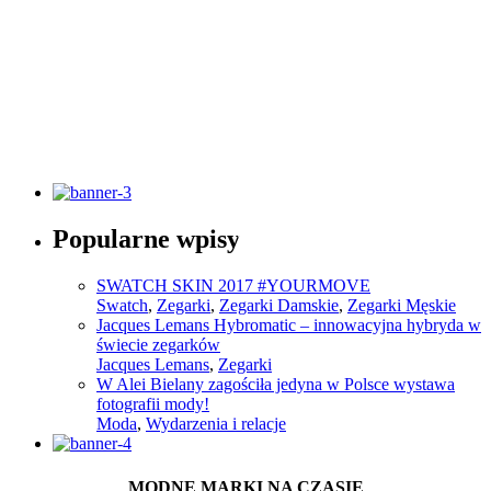
Słownik pojęć modowych
Popularne wpisy
Sprawdź
SWATCH SKIN 2017 #YOURMOVE
Swatch
,
Zegarki
,
Zegarki Damskie
,
Zegarki Męskie
Jacques Lemans Hybromatic – innowacyjna hybryda w
świecie zegarków
Jacques Lemans
,
Zegarki
W Alei Bielany zagościła jedyna w Polsce wystawa
fotografii mody!
Moda
,
Wydarzenia i relacje
MODNE MARKI NA CZASIE