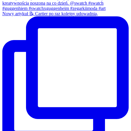
Nowy artykuł 📝 Cartier po raz kolejny udowadnia,