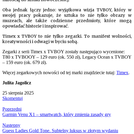
Oba jednak łączy jedno: wyjątkowa wizja TVBOY, który w
swojej pracy pokazuje, że sztuka to nie tylko obrazy w
muzeach, ale także codzienne przedmioty, które mogą
opowiadać historie i inspirować.
Timex x TVBOY to nie tylko zegarki. To manifest wolności,
kreatywności i odwagi w byciu sobą.
Zegarki z serii Timex x TVBOY zostały następująco wycenione:
T80 x TVBOOY – 129 euro (ok. 550 zł), Legacy Ocean x TVBOY
– 159 euro (ok. 679 zł).
Więcej zegarkowych nowości od tej marki znajdziecie tutaj:
Timex
.
Julita Jagolicz
25 sierpnia 2025
Skomentuj
Poprzedni
Garmin Venu X1 – smartwatch, który zmienia zasady gry
Następny
Guess Ladies Gold Tone. Subtelny luksus w złotym wydaniu