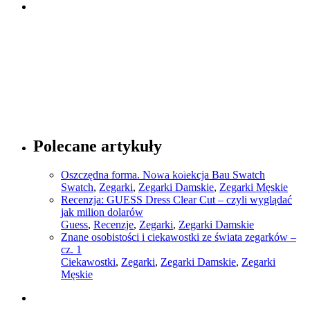
Sprawdź
Porady dotyczące mody
Polecane artykuły
Sprawdź
Oszczędna forma. Nowa kolekcja Bau Swatch
Swatch
,
Zegarki
,
Zegarki Damskie
,
Zegarki Męskie
Recenzja: GUESS Dress Clear Cut – czyli wyglądać
jak milion dolarów
Guess
,
Recenzje
,
Zegarki
,
Zegarki Damskie
Znane osobistości i ciekawostki ze świata zegarków –
cz. 1
Ciekawostki
,
Zegarki
,
Zegarki Damskie
,
Zegarki
Męskie