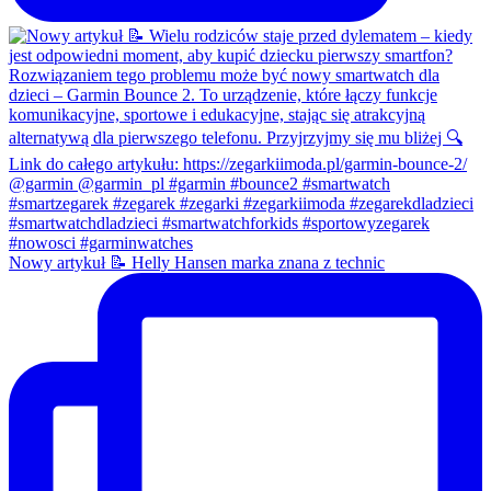
Nowy artykuł 📝 Helly Hansen marka znana z technic