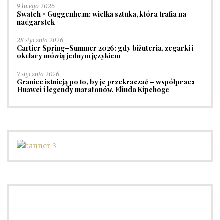
9 lutego 2026
Swatch × Guggenheim: wielka sztuka, która trafia na
nadgarstek
28 stycznia 2026
Cartier Spring–Summer 2026: gdy biżuteria, zegarki i
okulary mówią jednym językiem
7 stycznia 2026
Granice istnieją po to, by je przekraczać – współpraca
Huawei i legendy maratonów, Eliuda Kipchoge