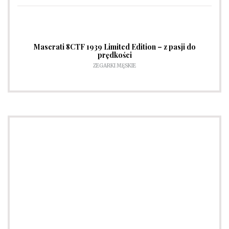
Maserati 8CTF 1939 Limited Edition – z pasji do
prędkości
ZEGARKI MĘSKIE
Słownik pojęć modowych