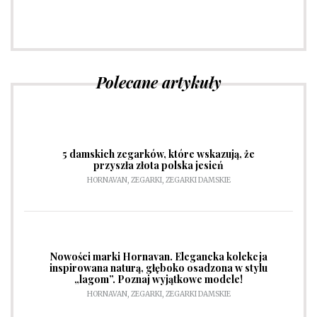
Sprawdź
Polecane artykuły
5 damskich zegarków, które wskazują, że
przyszła złota polska jesień
HORNAVAN
,
ZEGARKI
,
ZEGARKI DAMSKIE
Nowości marki Hornavan. Elegancka kolekcja
inspirowana naturą, głęboko osadzona w stylu
„lagom”. Poznaj wyjątkowe modele!
HORNAVAN
,
ZEGARKI
,
ZEGARKI DAMSKIE