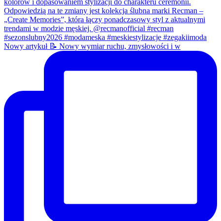
Nowy artykuł 📝 Nowy wymiar ruchu, zmysłowości i w