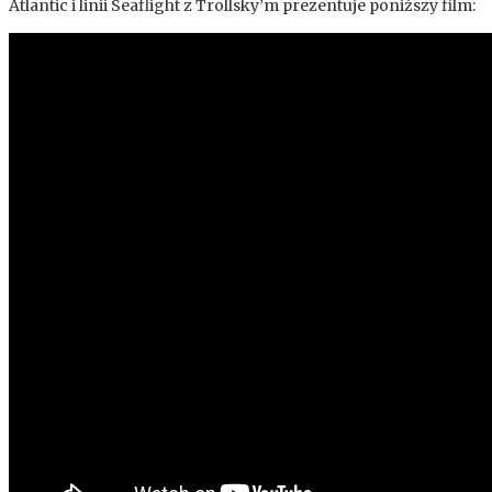
Atlantic i linii Seaflight z Trollsky’m prezentuje poniższy film: