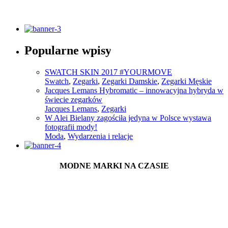
Popularne wpisy
Sprawdź
SWATCH SKIN 2017 #YOURMOVE
Swatch
,
Zegarki
,
Zegarki Damskie
,
Zegarki Męskie
Jacques Lemans Hybromatic – innowacyjna hybryda w
świecie zegarków
Jacques Lemans
,
Zegarki
W Alei Bielany zagościła jedyna w Polsce wystawa
fotografii mody!
Moda
,
Wydarzenia i relacje
MODNE MARKI NA CZASIE