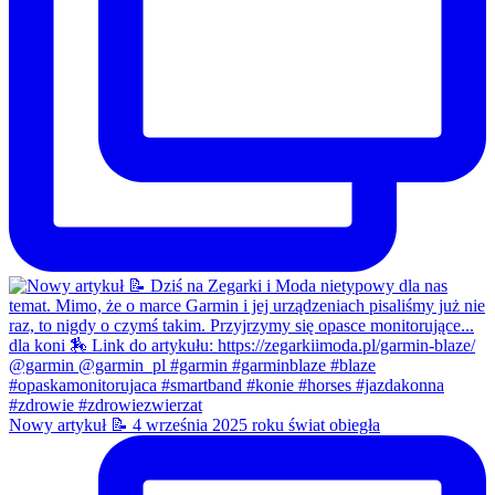
Nowy artykuł 📝 4 września 2025 roku świat obiegła