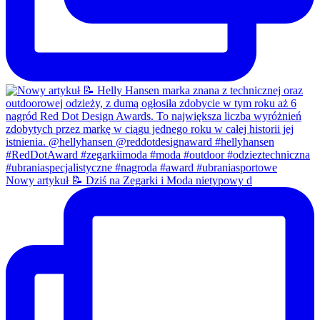
Nowy artykuł 📝 Dziś na Zegarki i Moda nietypowy d