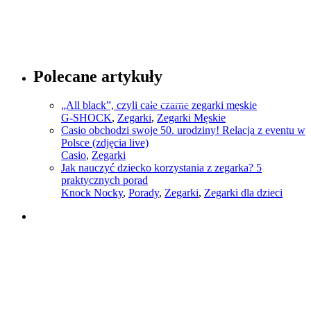
Polecane artykuły
Sprawdź
„All black”, czyli całe czarne zegarki męskie
G-SHOCK
,
Zegarki
,
Zegarki Męskie
Casio obchodzi swoje 50. urodziny! Relacja z eventu w
Polsce (zdjęcia live)
Casio
,
Zegarki
Jak nauczyć dziecko korzystania z zegarka? 5
praktycznych porad
Knock Nocky
,
Porady
,
Zegarki
,
Zegarki dla dzieci
Słownik pojęć modowych