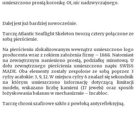
umieszczono prostą koronkę. Ot, nic nadzwyczajnego.
Dalej jest już bardziej nowocześnie.
Tarczę Atlantic Seaflight Skeleton tworzą cztery połączone ze
sobą pierścienie.
Na pierścieniu zlokalizowanym wewnątrz umieszczono logo
producenta wraz z rokiem założenia firmy – 1888. Natomiast
na zewnętrznym naniesiono prostą, podziałkę minutową. U
dołu zewnętrznego pierścienia umieszczono napis: SWISS
MADE. Oba elementy zostały zespolone ze sobą poprzez 3
cyfry arabskie: 3, 9, 12. W miejscu cyfry 6 znalazł się sekundnik
na którym umieszczono informację dotyczącą limitacji
modelu, wskazano liczbę kamieni (17 jewels) oraz sposób
łożyskowania balansu w mechanizmie – Incabloc.
Tarczę chroni szafirowe szkło z powłoką antyrefleksyjną.