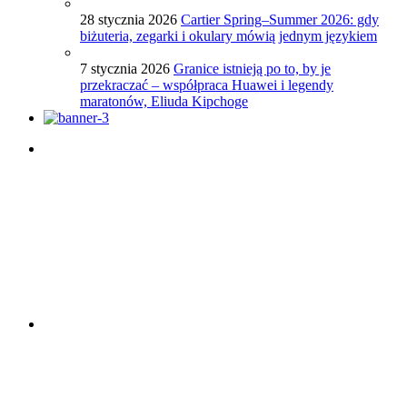
28 stycznia 2026
Cartier Spring–Summer 2026: gdy
biżuteria, zegarki i okulary mówią jednym językiem
7 stycznia 2026
Granice istnieją po to, by je
przekraczać – współpraca Huawei i legendy
maratonów, Eliuda Kipchoge
Porady dotyczące zegarków
Sprawdź
Porady dotyczące mody