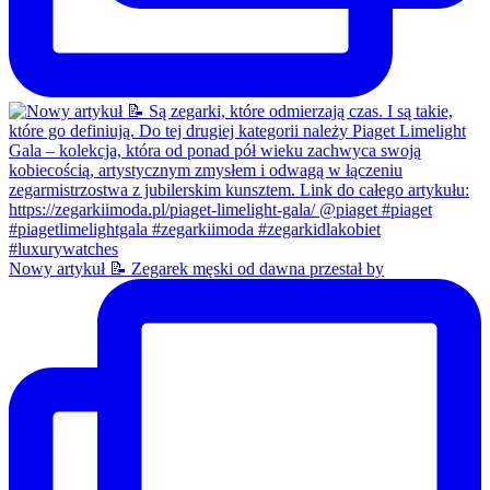
Nowy artykuł 📝 Zegarek męski od dawna przestał by