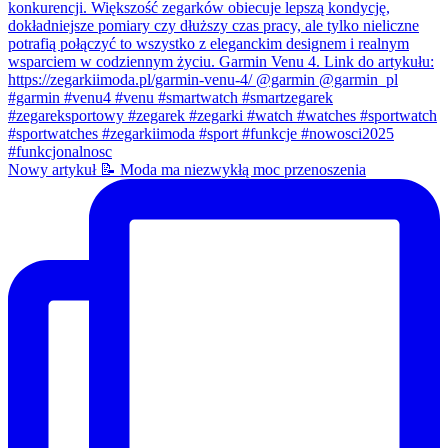
Nowy artykuł 📝 Moda ma niezwykłą moc przenoszenia