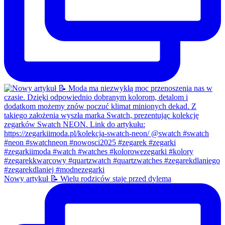
Nowy artykuł 📝 Wielu rodziców staje przed dylema