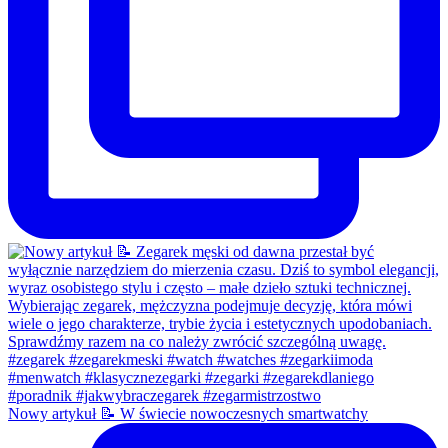
Nowy artykuł 📝 W świecie nowoczesnych smartwatchy