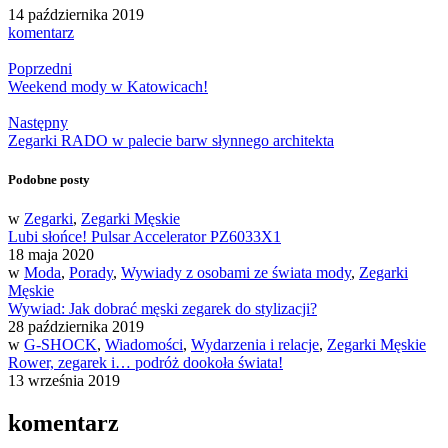
14 października 2019
komentarz
Poprzedni
Weekend mody w Katowicach!
Następny
Zegarki RADO w palecie barw słynnego architekta
Podobne posty
w
Zegarki
,
Zegarki Męskie
Lubi słońce! Pulsar Accelerator PZ6033X1
18 maja 2020
w
Moda
,
Porady
,
Wywiady z osobami ze świata mody
,
Zegarki
Męskie
Wywiad: Jak dobrać męski zegarek do stylizacji?
28 października 2019
w
G-SHOCK
,
Wiadomości
,
Wydarzenia i relacje
,
Zegarki Męskie
Rower, zegarek i… podróż dookoła świata!
13 września 2019
komentarz