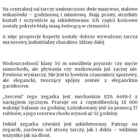
Na centralnej osi tarczy umieszczono dwie masywne, stalowe
wskazówki – godzinową i minutową. Mają prosty, strzelisty
kształt i oczywiście są szkieletowane. Ich części końcowe
zostały pokryte białą masą świecącą w ciemności.
A więc proporcje koperty zostały dobrze wyważone; tarcza
ma surowy, industrialny charakter. Idźmy dalej.
Wodoszczelność klasy 50 m umożliwia prysznic czy mycie
samochodu, ale pływania czy nurkowania już raczej nie.
Powinno wystarczy. Nie jest to bowiem czasomierz sportowy,
ale elegancki, tworzący spójny zestaw z eleganckim
garniturem.
„Sercem” tego zegarka jest mechanizm ETA 6498-1 z
naciągiem ręcznym. Pracuje on z częstotliwością 18 000
wahnięć balansu na godzinę. Łożyskowany jest za pomocą 17
rubinów, a jego rezerwa chodu wynosi aż 52 godziny.
Dekiel zegarka również jest szkieletowany. Patrząc na
zegarek, zarówno od strony tarczy, jak i dekla – widzimy
wszystko jak na dłoni.