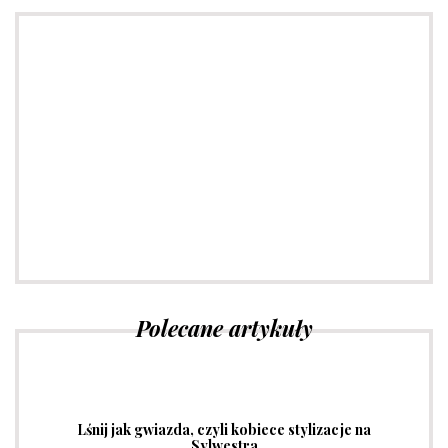
Porady dotyczące mody
Sprawdź
Polecane artykuły
Lśnij jak gwiazda, czyli kobiece stylizacje na
Sylwestra