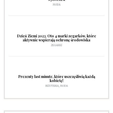
MODA
Dzień Ziemi 2023. Oto 4 marki zegarków, które
aktywnie wspierają ochronę środowiska
ZEGARKI
Prezenty last minute, które uszczęśliwią każdą
kobietę!
BIŻUTERIA
,
MODA