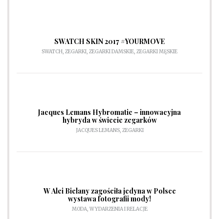
SWATCH SKIN 2017 #YOURMOVE
SWATCH
,
ZEGARKI
,
ZEGARKI DAMSKIE
,
ZEGARKI MĘSKIE
Jacques Lemans Hybromatic – innowacyjna
hybryda w świecie zegarków
JACQUES LEMANS
,
ZEGARKI
W Alei Bielany zagościła jedyna w Polsce
wystawa fotografii mody!
MODA
,
WYDARZENIA I RELACJE