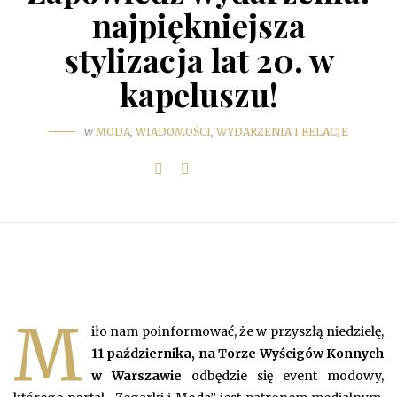
najpiękniejsza
stylizacja lat 20. w
kapeluszu!
w
MODA
,
WIADOMOŚCI
,
WYDARZENIA I RELACJE
M
iło nam poinformować, że w przyszłą niedzielę,
11 października, na Torze Wyścigów Konnych
w Warszawie
odbędzie się event modowy,