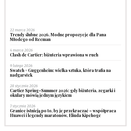
22 marca 2026
Trendy ślubne 2026. Modne propozycje dla Pana
Młodego od Recman
4 marca 2026
Clash de Cartier: biżuteria wprawiona w ruch
9 lutego 2026
Swatch × Guggenheim: wielka sztuka, która trafia na
nadgarstek
28 stycznia 2026
Cartier Spring–Summer 2026: gdy biżuteria, zegarki i
okulary mówią jednym językiem
7 stycznia 2026
Granice istnieją po to, by je przekraczać – współpraca
Huawei i legendy maratonów, Eliuda Kipchoge