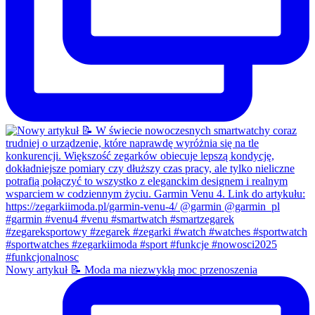
Nowy artykuł 📝 Moda ma niezwykłą moc przenoszenia