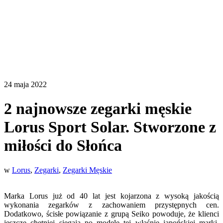
24 maja 2022
2 najnowsze zegarki męskie
Lorus Sport Solar. Stworzone z
miłości do Słońca
w
Lorus
,
Zegarki
,
Zegarki Męskie
Marka Lorus już od 40 lat jest kojarzona z wysoką jakością
wykonania zegarków z zachowaniem przystępnych cen.
Dodatkowo, ścisłe powiązanie z grupą Seiko powoduje, że klienci
jeszcze chętniej sięgają po modele tej właśnie japońskiej marki.