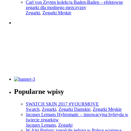
Carl von Zeyten kolekcja Baden-Baden – efektowne
zegarki dla modnego mężczyzny
Zegarki
,
Zegarki Męskie
Słownik pojęć modowych
Popularne wpisy
Sprawdź
SWATCH SKIN 2017 #YOURMOVE
Swatch
,
Zegarki
,
Zegarki Damskie
,
Zegarki Męskie
Jacques Lemans Hybromatic – innowacyjna hybryda w
świecie zegarków
Jacques Lemans
,
Zegarki
W Alei Bielany zagościła jedyna w Polsce wystawa