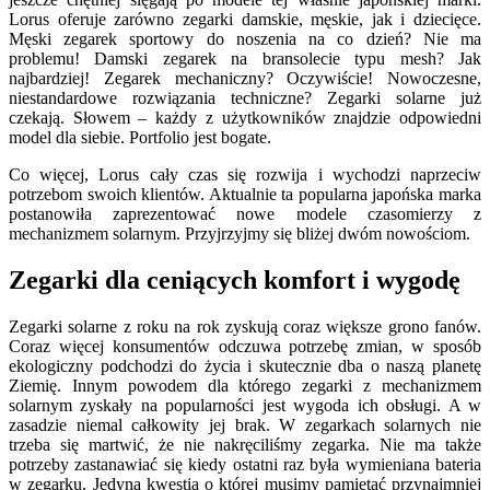
Lorus oferuje zarówno zegarki damskie, męskie, jak i dziecięce.
Męski zegarek sportowy do noszenia na co dzień? Nie ma
problemu! Damski zegarek na bransolecie typu mesh? Jak
najbardziej! Zegarek mechaniczny? Oczywiście! Nowoczesne,
niestandardowe rozwiązania techniczne? Zegarki solarne już
czekają. Słowem – każdy z użytkowników znajdzie odpowiedni
model dla siebie. Portfolio jest bogate.
Co więcej, Lorus cały czas się rozwija i wychodzi naprzeciw
potrzebom swoich klientów. Aktualnie ta popularna japońska marka
postanowiła zaprezentować nowe modele czasomierzy z
mechanizmem solarnym. Przyjrzyjmy się bliżej dwóm nowościom.
Zegarki dla ceniących komfort i wygodę
Zegarki solarne z roku na rok zyskują coraz większe grono fanów.
Coraz więcej konsumentów odczuwa potrzebę zmian, w sposób
ekologiczny podchodzi do życia i skutecznie dba o naszą planetę
Ziemię. Innym powodem dla którego zegarki z mechanizmem
solarnym zyskały na popularności jest wygoda ich obsługi. A w
zasadzie niemal całkowity jej brak. W zegarkach solarnych nie
trzeba się martwić, że nie nakręciliśmy zegarka. Nie ma także
potrzeby zastanawiać się kiedy ostatni raz była wymieniana bateria
w zegarku. Jedyną kwestią o której musimy pamiętać przynajmniej