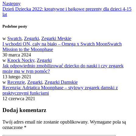
Następny
Dzień Dziecka 2022: kreatywne i bajkowe prezenty dla dzieci 4-15
lat
Podobne posty
w
Swatch
,
Zegarki
,
Zegarki Męskie
I wchodzi ON, cały na biało – Omega x Swatch MoonSwatch
Mission to the Moonphase
30 marca 2024
w
Knock Nocky
,
Zegarki
Jak odpowiednio zmobilizować dziecko do nauki i czy zegarek
może mu w tym pomóc?
13 lutego 2021
w
Recenzje
,
Zegarki
,
Zegarki Damskie
Recenzja: Adriatica Moonphase – stylowy zegarek damski z
praktycznymi funkcjami
12 czerwca 2021
Dodaj komentarz
Twój adres email nie zostanie opublikowany.
Wymagane pola są
oznaczone
*