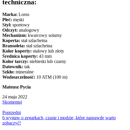
techniczna:
Marka:
Lorus
Płeć:
męski
Styl:
sportowy
Odczyt:
analogowy
Mechanizm:
kwarcowy solarny
Koperta:
stał szlachetna
Bransoleta:
stał szlachetna
Kolor koperty:
stalowy lub złoty
Średnica koperty:
43 mm
Kolor tarczy:
niebieski lub czarny
Datownik:
tak
Szkło:
mineralne
Wodoszczelność:
10 ATM (100 m)
Mateusz Pycia
24 maja 2022
Skomentuj
Poprzedni
6 wystaw o zegarkach, czasie i modzie, które naprawdę warto
zobaczyć!