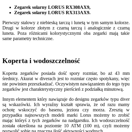
Zegarek solarny LORUS RX308AX9,
Zegarek solarny LORUS RX313AX9.
Pierwszy stalowy z niebieską tarczą i lunetą w tym samym kolorze.
Drugi w kolorze złotym z czarną tarczą i analogicznie z czarną
luneta. Poza różnicami kolorystycznymi oba zegarki mają takie
same parametry techniczne.
Koperta i wodoszczelność
Koperta zegarków posiada dość spory rozmiar, bo aż 43 mm
średnicy. Akurat w diverach jest to rozmiar często spotykany, więc
nie powinien przeszkadzać. Oczywistym nawiązaniem do tego typu
zegarków jest charakterystyczny pierścień z podziałką minutową.
Innym elementem który nawiązuje do designu zegarków typu diver
są wskazówki. Ich wyraźny kształt sprawia, że od razu mamy
ochotę wskoczyć do basenu, jeziora czy morza. Zresztą w
przypadku najnowszych modeli marki Lorus możemy to zrobić
mając któryś z tych zegarków na nadgarstku. Ich wodoszczelność
została określona na poziomie 10 ATM (100 m), czyli możemy
pozwolić sobie na znaczną ilość aktywności wodnych.