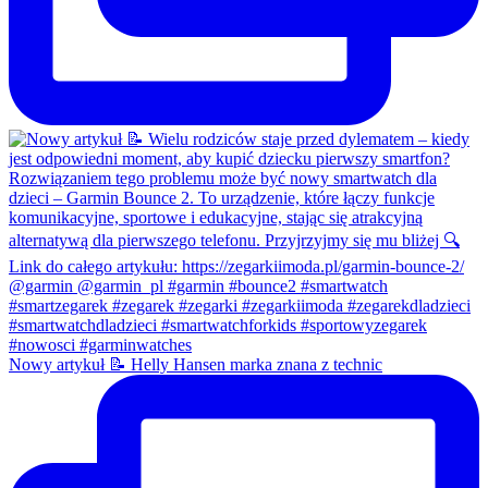
Nowy artykuł 📝 Helly Hansen marka znana z technic