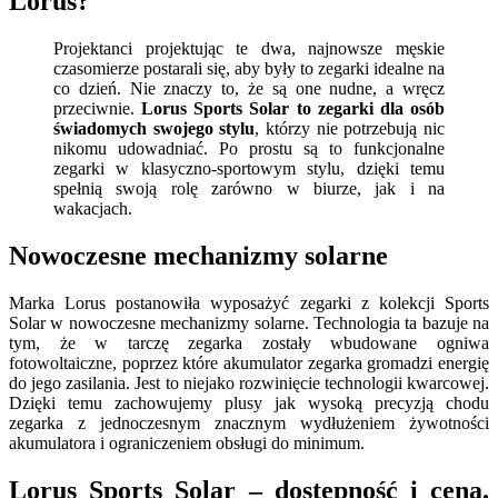
Lorus?
Projektanci projektując te dwa, najnowsze męskie
czasomierze postarali się, aby były to zegarki idealne na
co dzień. Nie znaczy to, że są one nudne, a wręcz
przeciwnie.
Lorus Sports Solar to zegarki dla osób
świadomych swojego stylu
, którzy nie potrzebują nic
nikomu udowadniać. Po prostu są to funkcjonalne
zegarki w klasyczno-sportowym stylu, dzięki temu
spełnią swoją rolę zarówno w biurze, jak i na
wakacjach.
Nowoczesne mechanizmy solarne
Marka Lorus postanowiła wyposażyć zegarki z kolekcji Sports
Solar w nowoczesne mechanizmy solarne. Technologia ta bazuje na
tym, że w tarczę zegarka zostały wbudowane ogniwa
fotowoltaiczne, poprzez które akumulator zegarka gromadzi energię
do jego zasilania. Jest to niejako rozwinięcie technologii kwarcowej.
Dzięki temu zachowujemy plusy jak wysoką precyzją chodu
zegarka z jednoczesnym znacznym wydłużeniem żywotności
akumulatora i ograniczeniem obsługi do minimum.
Lorus Sports Solar – dostępność i cena.