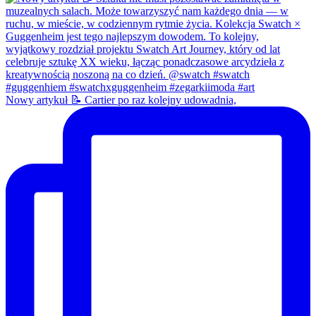
Nowy artykuł 📝 Cartier po raz kolejny udowadnia,