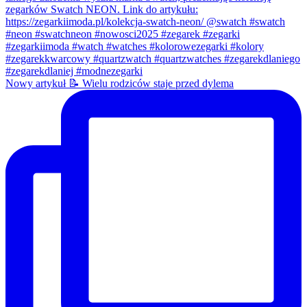
Nowy artykuł 📝 Wielu rodziców staje przed dylema