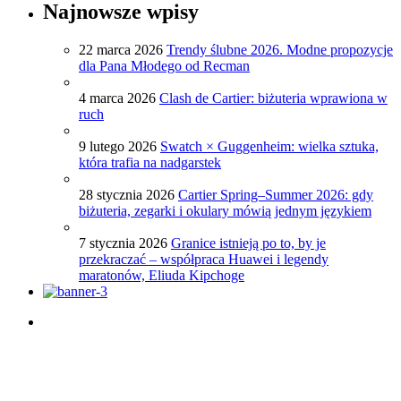
Najnowsze wpisy
22 marca 2026
Trendy ślubne 2026. Modne propozycje
dla Pana Młodego od Recman
4 marca 2026
Clash de Cartier: biżuteria wprawiona w
ruch
9 lutego 2026
Swatch × Guggenheim: wielka sztuka,
która trafia na nadgarstek
28 stycznia 2026
Cartier Spring–Summer 2026: gdy
biżuteria, zegarki i okulary mówią jednym językiem
7 stycznia 2026
Granice istnieją po to, by je
przekraczać – współpraca Huawei i legendy
maratonów, Eliuda Kipchoge
Porady dotyczące zegarków