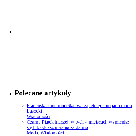
Sprawdź
Porady dotyczące mody
Polecane artykuły
Sprawdź
Francuska supermodelka twarzą letniej kampanii marki
Lasocki
Wiadomości
Czarny Piątek inaczej: w tych 4 miejscach wymienisz
się lub oddasz ubrania za darmo
Moda
,
Wiadomości