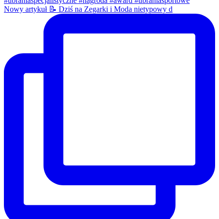
Nowy artykuł 📝 Dziś na Zegarki i Moda nietypowy d