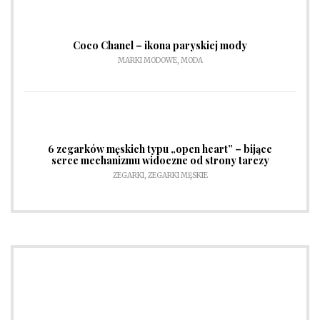
Coco Chanel – ikona paryskiej mody
MARKI MODOWE
,
MODA
6 zegarków męskich typu „open heart” – bijące
serce mechanizmu widoczne od strony tarczy
ZEGARKI
,
ZEGARKI MĘSKIE