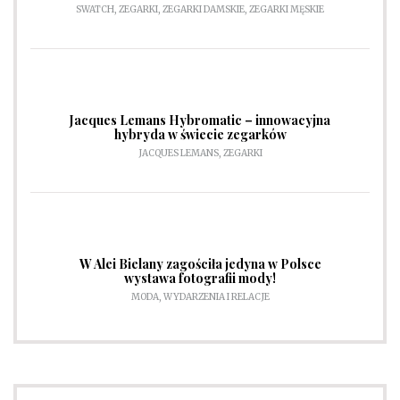
SWATCH
,
ZEGARKI
,
ZEGARKI DAMSKIE
,
ZEGARKI MĘSKIE
Jacques Lemans Hybromatic – innowacyjna
hybryda w świecie zegarków
JACQUES LEMANS
,
ZEGARKI
W Alei Bielany zagościła jedyna w Polsce
wystawa fotografii mody!
MODA
,
WYDARZENIA I RELACJE