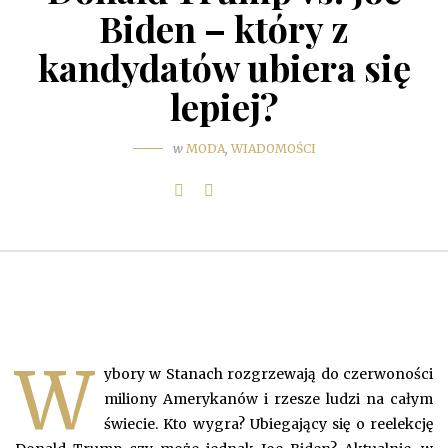
Biden – który z
kandydatów ubiera się
lepiej?
w
MODA
,
WIADOMOŚCI
W
ybory w Stanach rozgrzewają do czerwoności
miliony Amerykanów i rzesze ludzi na całym
świecie. Kto wygra? Ubiegający się o reelekcję