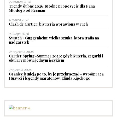
22 marca 2026
Trendy ślubne 2026. Modne propozycje dla Pana
Młodego od Recman
4 marca 2026
Clash de Cartier: biżuteria wprawiona w ruch
9 lutego 2026
Swatch × Guggenheim: wielka sztuka, która trafia na
nadgarstek
28 stycznia 2026
Cartier Spring–Summer 2026: gdy biżuteria, zegarki i
okulary mówią jednym językiem
7 stycznia 2026
Granice istnieją po to, by je przekraczać – współpraca
Huawei i legendy maratonów, Eliuda Kipchoge