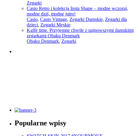
Zegarki
Casio Retro i kolekcja Insta Shape – modne wczoraj,
modne dziś, modne jutro!
Casio
,
Casio Vintage
,
Zegarki Damskie
,
Zegarki dla
dzieci
,
Zegarki Męskie
Kaffe time. Przyjemne chwile z najnowszymi damskimi
zegarkami Obaku Denmark
Obaku Denmark
,
Zegarki
Słownik pojęć modowych
Popularne wpisy
Sprawdź
SWATCH SKIN 2017 #YOURMOVE