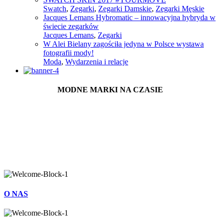
Swatch
,
Zegarki
,
Zegarki Damskie
,
Zegarki Męskie
Jacques Lemans Hybromatic – innowacyjna hybryda w
świecie zegarków
Jacques Lemans
,
Zegarki
W Alei Bielany zagościła jedyna w Polsce wystawa
fotografii mody!
Moda
,
Wydarzenia i relacje
MODNE MARKI NA CZASIE
O NAS