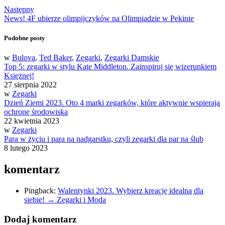
Następny
News! 4F ubierze olimpijczyków na Olimpiadzie w Pekinie
Podobne posty
w
Bulova
,
Ted Baker
,
Zegarki
,
Zegarki Damskie
Top 5: zegarki w stylu Kate Middleton. Zainspiruj się wizerunkiem
Księżnej!
27 sierpnia 2022
w
Zegarki
Dzień Ziemi 2023. Oto 4 marki zegarków, które aktywnie wspierają
ochronę środowiska
22 kwietnia 2023
w
Zegarki
Para w życiu i para na nadgarstku, czyli zegarki dla par na ślub
8 lutego 2023
komentarz
Pingback:
Walentynki 2023. Wybierz kreację idealną dla
siebie! → Zegarki i Moda
Dodaj komentarz