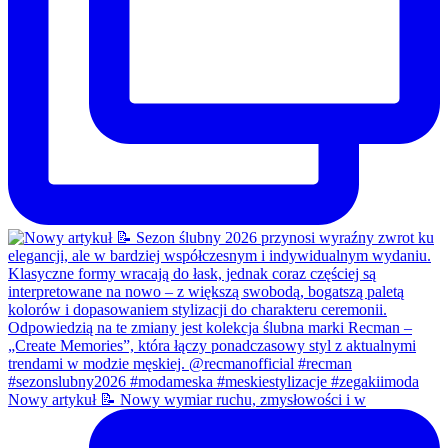
Nowy artykuł 📝 Nowy wymiar ruchu, zmysłowości i w