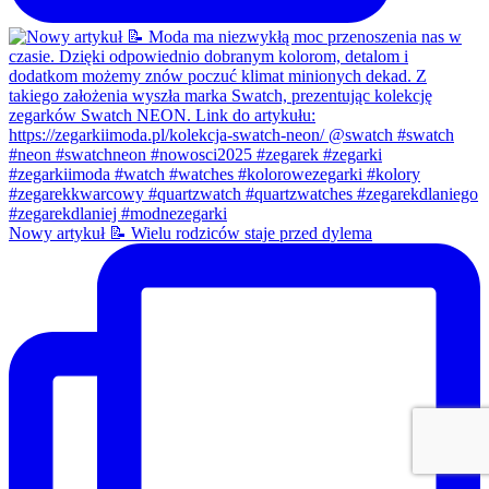
Nowy artykuł 📝 Wielu rodziców staje przed dylema