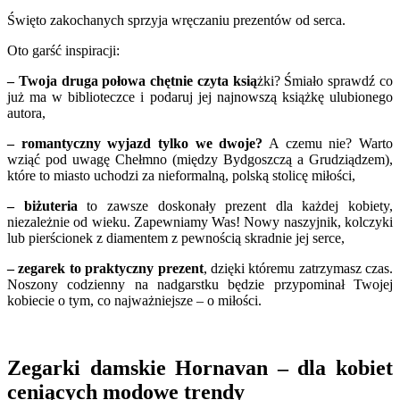
Święto zakochanych sprzyja wręczaniu prezentów od serca.
Oto garść inspiracji:
– Twoja druga połowa chętnie czyta ksią
żki? Śmiało sprawdź co
już ma w biblioteczce i podaruj jej najnowszą książkę ulubionego
autora,
– romantyczny wyjazd tylko we dwoje?
A czemu nie? Warto
wziąć pod uwagę Chełmno (między Bydgoszczą a Grudziądzem),
które to miasto uchodzi za nieformalną, polską stolicę miłości,
– biżuteria
to zawsze doskonały prezent dla każdej kobiety,
niezależnie od wieku. Zapewniamy Was! Nowy naszyjnik, kolczyki
lub pierścionek z diamentem z pewnością skradnie jej serce,
– zegarek to praktyczny prezent
, dzięki któremu zatrzymasz czas.
Noszony codzienny na nadgarstku będzie przypominał Twojej
kobiecie o tym, co najważniejsze – o miłości.
Zegarki damskie Hornavan – dla kobiet
ceniących modowe trendy