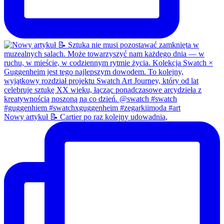
Nowy artykuł 📝 Cartier po raz kolejny udowadnia,