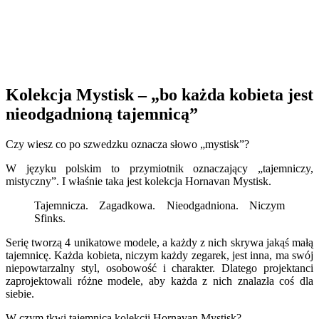
Kolekcja Mystisk – „bo każda kobieta jest
nieodgadnioną tajemnicą”
Czy wiesz co po szwedzku oznacza słowo „mystisk”?
W języku polskim to przymiotnik oznaczający „tajemniczy,
mistyczny”. I właśnie taka jest kolekcja Hornavan Mystisk.
Tajemnicza. Zagadkowa. Nieodgadniona. Niczym
Sfinks.
Serię tworzą 4 unikatowe modele, a każdy z nich skrywa jakąś małą
tajemnicę. Każda kobieta, niczym każdy zegarek, jest inna, ma swój
niepowtarzalny styl, osobowość i charakter. Dlatego projektanci
zaprojektowali różne modele, aby każda z nich znalazła coś dla
siebie.
W czym tkwi tajemnica kolekcji Hornavan Mystisk?