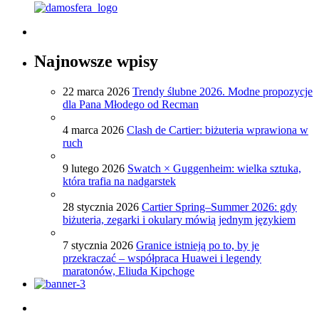
Najnowsze wpisy
22 marca 2026
Trendy ślubne 2026. Modne propozycje
dla Pana Młodego od Recman
4 marca 2026
Clash de Cartier: biżuteria wprawiona w
ruch
9 lutego 2026
Swatch × Guggenheim: wielka sztuka,
która trafia na nadgarstek
28 stycznia 2026
Cartier Spring–Summer 2026: gdy
biżuteria, zegarki i okulary mówią jednym językiem
7 stycznia 2026
Granice istnieją po to, by je
przekraczać – współpraca Huawei i legendy
maratonów, Eliuda Kipchoge