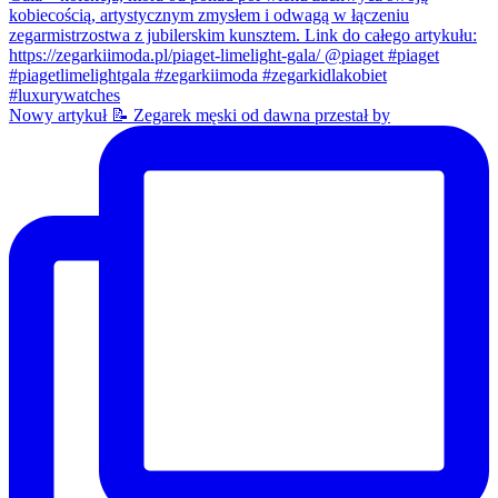
Nowy artykuł 📝 Zegarek męski od dawna przestał by