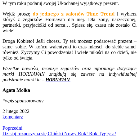
W tym roku podaruj swojej Ukochanej wyjątkowy prezent.
Wejdź proszę
do jednego z salonów Time Trend
i wybierz
któryś z zegarków Hornavan dla niej. Dla żony, narzeczonej,
partnerki, przyjaciółki od serca… Spiesz się, czasu nie zostało Ci
wiele!
Droga Kobieto! Jeśli chcesz, Ty też możesz podarować prezent –
samej sobie. W końcu walentynki to czas miłości, do siebie samej
również. Życzymy Ci powodzenia! I wiele miłości na co dzień, nie
tylko od święta.
Wszelkie nowości, recenzje zegarków oraz informacje dotyczące
marki HORNAVAN znajdują się zawsze na indywidualnej
podstronie marki tu –
HORNAVAN.
Agata Molka
*wpis sponsorowany
2 lutego 2022
komentarz
Poprzedni
Dzisiaj rozpoczyna się Chiński Nowy Rok! Rok Tygrysa!