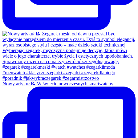
Nowy artykuł 📝 W świecie nowoczesnych smartwatchy