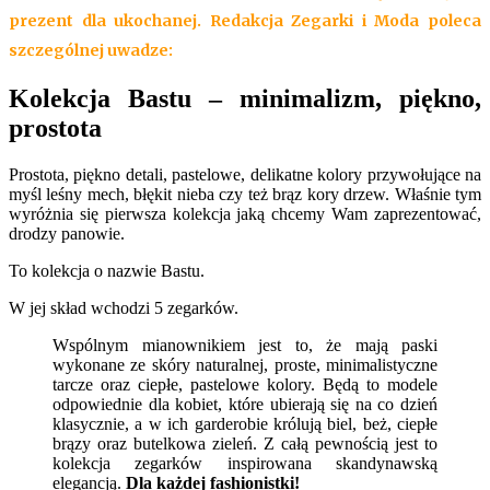
prezent dla ukochanej. Redakcja Zegarki i Moda poleca
szczególnej uwadze:
Kolekcja Bastu – minimalizm, piękno,
prostota
Prostota, piękno detali, pastelowe, delikatne kolory przywołujące na
myśl leśny mech, błękit nieba czy też brąz kory drzew. Właśnie tym
wyróżnia się pierwsza kolekcja jaką chcemy Wam zaprezentować,
drodzy panowie.
To kolekcja o nazwie Bastu.
W jej skład wchodzi 5 zegarków.
Wspólnym mianownikiem jest to, że mają paski
wykonane ze skóry naturalnej, proste, minimalistyczne
tarcze oraz ciepłe, pastelowe kolory. Będą to modele
odpowiednie dla kobiet, które ubierają się na co dzień
klasycznie, a w ich garderobie królują biel, beż, ciepłe
brązy oraz butelkowa zieleń. Z całą pewnością jest to
kolekcja zegarków inspirowana skandynawską
elegancją.
Dla każdej fashionistki!