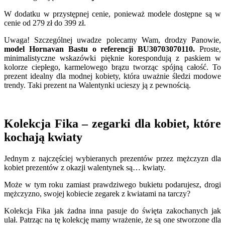
W dodatku w przystępnej cenie, ponieważ modele dostępne są w
cenie od 279 zł do 399 zł.
Uwaga! Szczególnej uwadze polecamy Wam, drodzy Panowie,
model Hornavan Bastu o referencji BU30703070110.
Proste,
minimalistyczne wskazówki pięknie korespondują z paskiem w
kolorze ciepłego, karmelowego brązu tworząc spójną całość. To
prezent idealny dla modnej kobiety, która uważnie śledzi modowe
trendy. Taki prezent na Walentynki ucieszy ją z pewnością.
Kolekcja Fika – zegarki dla kobiet, które
kochają kwiaty
Jednym z najczęściej wybieranych prezentów przez mężczyzn dla
kobiet prezentów z okazji walentynek są… kwiaty.
Może w tym roku zamiast prawdziwego bukietu podarujesz, drogi
mężczyzno, swojej kobiecie zegarek z kwiatami na tarczy?
Kolekcja Fika jak żadna inna pasuje do święta zakochanych jak
ulał. Patrząc na tę kolekcję mamy wrażenie, że są one stworzone dla