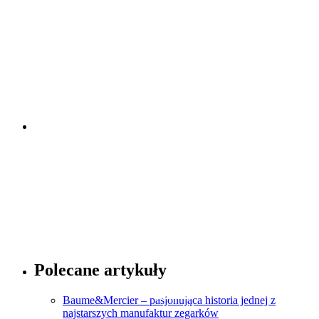
Porady dotyczące zegarków
Sprawdź
Porady dotyczące mody
Polecane artykuły
Sprawdź
Baume&Mercier – pasjonująca historia jednej z
najstarszych manufaktur zegarków