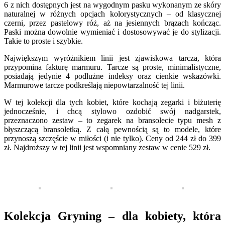
6 z nich dostępnych jest na wygodnym pasku wykonanym ze skóry
naturalnej w różnych opcjach kolorystycznych – od klasycznej
czerni, przez pastelowy róż, aż na jesiennych brązach kończąc.
Paski można dowolnie wymieniać i dostosowywać je do stylizacji.
Takie to proste i szybkie.
Największym wyróżnikiem linii jest zjawiskowa tarcza, która
przypomina fakturę marmuru. Tarcze są proste, minimalistyczne,
posiadają jedynie 4 podłużne indeksy oraz cienkie wskazówki.
Marmurowe tarcze podkreślają niepowtarzalność tej linii.
W tej kolekcji dla tych kobiet, które kochają zegarki i biżuterię
jednocześnie, i chcą stylowo ozdobić swój nadgarstek,
przeznaczono zestaw – to zegarek na bransolecie typu mesh z
błyszczącą bransoletką. Z całą pewnością są to modele, które
przynoszą szczęście w miłości (i nie tylko). Ceny od 244 zł do 399
zł. Najdroższy w tej linii jest wspomniany zestaw w cenie 529 zł.
Kolekcja Gryning – dla kobiety, która