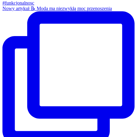
Nowy artykuł 📝 Moda ma niezwykłą moc przenoszenia