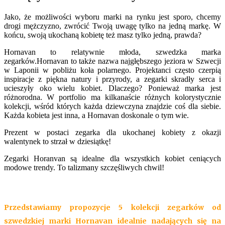
Jako, że możliwości wyboru marki na rynku jest sporo, chcemy
drogi mężczyzno, zwrócić Twoją uwagę tylko na jedną markę. W
końcu, swoją ukochaną kobietę też masz tylko jedną, prawda?
Hornavan to relatywnie młoda, szwedzka marka
zegarków.Hornavan to także nazwa najgłębszego jeziora w Szwecji
w Laponii w pobliżu koła polarnego. Projektanci często czerpią
inspiracje z piękna natury i przyrody, a zegarki skradły serca i
ucieszyły oko wielu kobiet. Dlaczego? Ponieważ marka jest
różnorodna. W portfolio ma kilkanaście różnych kolorystycznie
kolekcji, wśród których każda dziewczyna znajdzie coś dla siebie.
Każda kobieta jest inna, a Hornavan doskonale o tym wie.
Prezent w postaci zegarka dla ukochanej kobiety z okazji
walentynek to strzał w dziesiątkę!
Zegarki Horanvan są idealne dla wszystkich kobiet ceniących
modowe trendy. To talizmany szczęśliwych chwil!
Przedstawiamy propozycje 5 kolekcji zegarków od
szwedzkiej marki Hornavan idealnie nadających się na