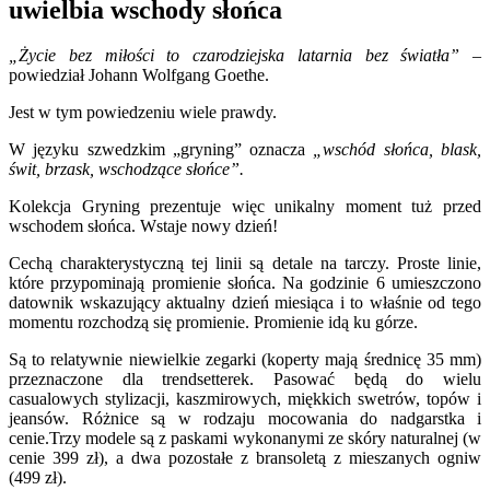
uwielbia wschody słońca
„Życie bez miłości to czarodziejska latarnia bez światła”
–
powiedział Johann Wolfgang Goethe.
Jest w tym powiedzeniu wiele prawdy.
W języku szwedzkim „gryning” oznacza
„wschód słońca, blask,
świt, brzask, wschodzące słońce”.
Kolekcja Gryning prezentuje więc unikalny moment tuż przed
wschodem słońca. Wstaje nowy dzień!
Cechą charakterystyczną tej linii są detale na tarczy. Proste linie,
które przypominają promienie słońca. Na godzinie 6 umieszczono
datownik wskazujący aktualny dzień miesiąca i to właśnie od tego
momentu rozchodzą się promienie. Promienie idą ku górze.
Są to relatywnie niewielkie zegarki (koperty mają średnicę 35 mm)
przeznaczone dla trendsetterek. Pasować będą do wielu
casualowych stylizacji, kaszmirowych, miękkich swetrów, topów i
jeansów. Różnice są w rodzaju mocowania do nadgarstka i
cenie.Trzy modele są z paskami wykonanymi ze skóry naturalnej (w
cenie 399 zł), a dwa pozostałe z bransoletą z mieszanych ogniw
(499 zł).