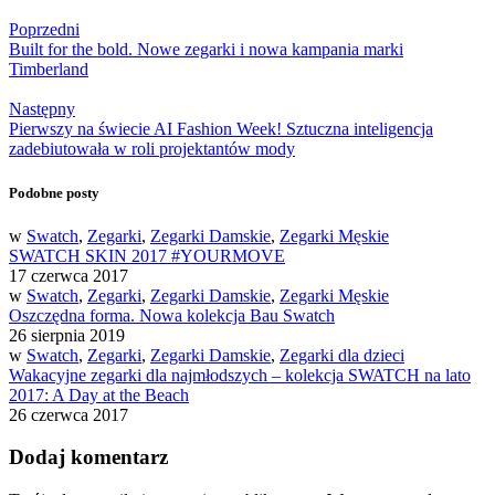
Poprzedni
Built for the bold. Nowe zegarki i nowa kampania marki
Timberland
Następny
Pierwszy na świecie AI Fashion Week! Sztuczna inteligencja
zadebiutowała w roli projektantów mody
Podobne posty
w
Swatch
,
Zegarki
,
Zegarki Damskie
,
Zegarki Męskie
SWATCH SKIN 2017 #YOURMOVE
17 czerwca 2017
w
Swatch
,
Zegarki
,
Zegarki Damskie
,
Zegarki Męskie
Oszczędna forma. Nowa kolekcja Bau Swatch
26 sierpnia 2019
w
Swatch
,
Zegarki
,
Zegarki Damskie
,
Zegarki dla dzieci
Wakacyjne zegarki dla najmłodszych – kolekcja SWATCH na lato
2017: A Day at the Beach
26 czerwca 2017
Dodaj komentarz