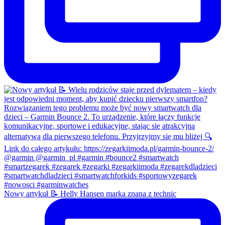
Nowy artykuł 📝 Helly Hansen marka znana z technic