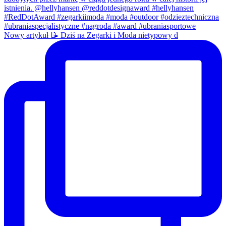
Nowy artykuł 📝 Dziś na Zegarki i Moda nietypowy d