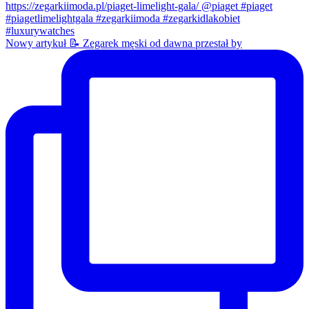
Nowy artykuł 📝 Zegarek męski od dawna przestał by