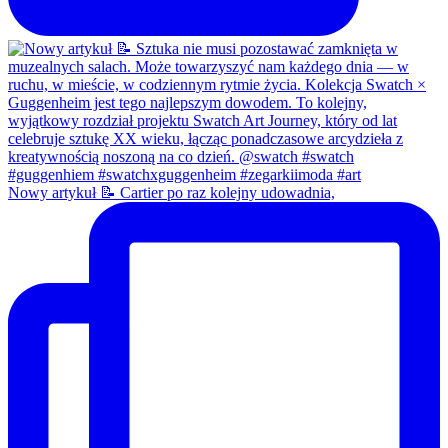
Nowy artykuł 📝 Cartier po raz kolejny udowadnia,