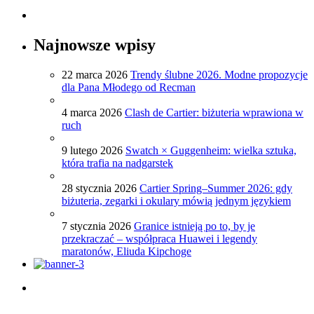
Najnowsze wpisy
22 marca 2026
Trendy ślubne 2026. Modne propozycje
dla Pana Młodego od Recman
4 marca 2026
Clash de Cartier: biżuteria wprawiona w
ruch
9 lutego 2026
Swatch × Guggenheim: wielka sztuka,
która trafia na nadgarstek
28 stycznia 2026
Cartier Spring–Summer 2026: gdy
biżuteria, zegarki i okulary mówią jednym językiem
7 stycznia 2026
Granice istnieją po to, by je
przekraczać – współpraca Huawei i legendy
maratonów, Eliuda Kipchoge