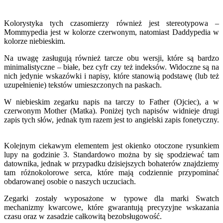
Kolorystyka tych czasomierzy również jest stereotypowa –
Mommypedia jest w kolorze czerwonym, natomiast Daddypedia w
kolorze niebieskim.
Na uwagę zasługują również tarcze obu wersji, które są bardzo
minimalistyczne – białe, bez cyfr czy też indeksów. Widoczne są na
nich jedynie wskazówki i napisy, które stanowią podstawę (lub też
uzupełnienie) tekstów umieszczonych na paskach.
W niebieskim zegarku napis na tarczy to Father (Ojciec), a w
czerwonym Mother (Matka). Poniżej tych napisów widnieje drugi
zapis tych słów, jednak tym razem jest to angielski zapis fonetyczny.
Kolejnym ciekawym elementem jest okienko otoczone rysunkiem
lupy na godzinie 3. Standardowo można by się spodziewać tam
datownika, jednak w przypadku dzisiejszych bohaterów znajdziemy
tam różnokolorowe serca, które mają codziennie przypominać
obdarowanej osobie o naszych uczuciach.
Zegarki zostały wyposażone w typowe dla marki Swatch
mechanizmy kwarcowe, które gwarantują precyzyjne wskazania
czasu oraz w zasadzie całkowitą bezobsługowość.