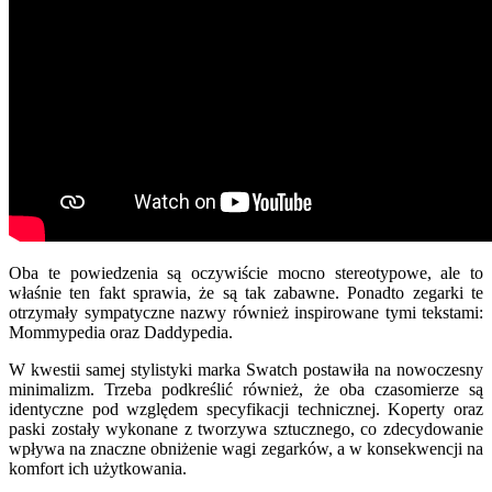
Oba te powiedzenia są oczywiście mocno stereotypowe, ale to
właśnie ten fakt sprawia, że są tak zabawne. Ponadto zegarki te
otrzymały sympatyczne nazwy również inspirowane tymi tekstami:
Mommypedia oraz Daddypedia.
W kwestii samej stylistyki marka Swatch postawiła na nowoczesny
minimalizm. Trzeba podkreślić również, że oba czasomierze są
identyczne pod względem specyfikacji technicznej. Koperty oraz
paski zostały wykonane z tworzywa sztucznego, co zdecydowanie
wpływa na znaczne obniżenie wagi zegarków, a w konsekwencji na
komfort ich użytkowania.