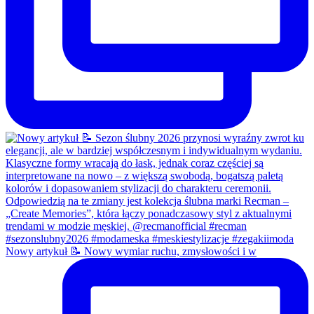
Nowy artykuł 📝 Nowy wymiar ruchu, zmysłowości i w