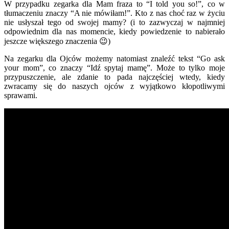
W przypadku zegarka dla Mam fraza to “I told you so!”, co w
tłumaczeniu znaczy “A nie mówiłam!”. Kto z nas choć raz w życiu
nie usłyszał tego od swojej mamy? (i to zazwyczaj w najmniej
odpowiednim dla nas momencie, kiedy powiedzenie to nabierało
jeszcze większego znaczenia 😉)
Na zegarku dla Ojców możemy natomiast znaleźć tekst “Go ask
your mom”, co znaczy “Idź spytaj mamę”. Może to tylko moje
przypuszczenie, ale zdanie to pada najczęściej wtedy, kiedy
zwracamy się do naszych ojców z wyjątkowo kłopotliwymi
sprawami.