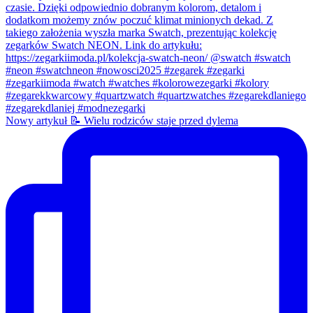
Nowy artykuł 📝 Wielu rodziców staje przed dylema