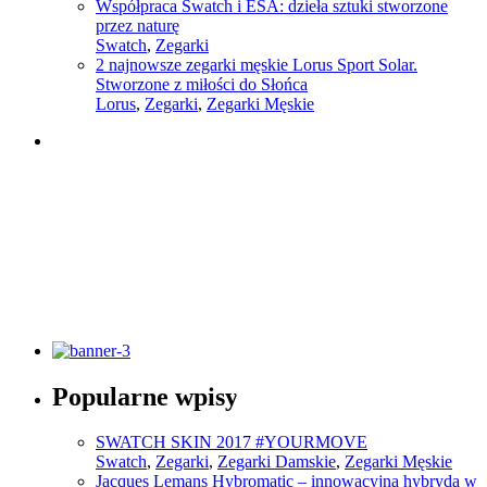
Współpraca Swatch i ESA: dzieła sztuki stworzone
przez naturę
Swatch
,
Zegarki
2 najnowsze zegarki męskie Lorus Sport Solar.
Stworzone z miłości do Słońca
Lorus
,
Zegarki
,
Zegarki Męskie
Słownik pojęć modowych
Popularne wpisy
Sprawdź
SWATCH SKIN 2017 #YOURMOVE
Swatch
,
Zegarki
,
Zegarki Damskie
,
Zegarki Męskie
Jacques Lemans Hybromatic – innowacyjna hybryda w