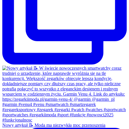
Nowy artykuł 📝 Moda ma niezwykłą moc przenoszenia