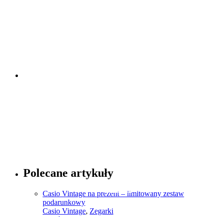
Porady dotyczące zegarków
Sprawdź
Porady dotyczące mody
Polecane artykuły
Sprawdź
Casio Vintage na prezent – limitowany zestaw
podarunkowy
Casio Vintage
,
Zegarki