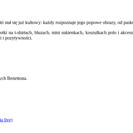
tri stał się już kultowy: każdy rozpoznaje jego popowe obrazy, od pas
otki na t-shirtach, bluzach, mini sukienkach, koszulkach polo i akce
i i pozytywności.
ych Benettona.
a live)