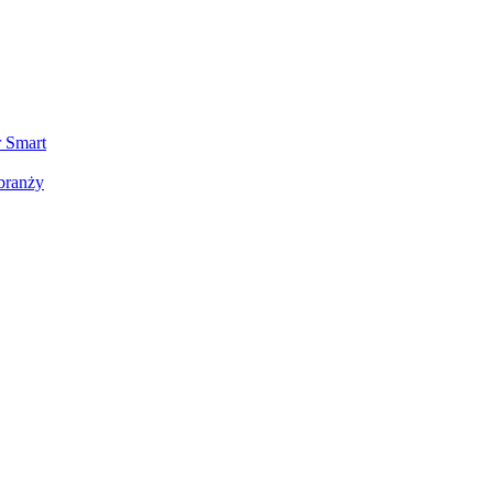
Sprawdź
r Smart
branży