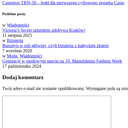
Casiotron TRN-50 – hołd dla pierwszego cyfrowego zegarka Casio
Podobne posty
w
Wiadomości
Victoria’s Secret szturmem zdobywa Kraków!
11 sierpnia 2025
w
Biżuteria
Bursztyn w roli głównej, czyli biżuteria z bałtyckim złotem
7 września 2020
w
Moda
,
Wiadomości
Generacje w modowym starciu na 19. Manufaktura Fashion Week
17 października 2024
Dodaj komentarz
Twój adres e-mail nie zostanie opublikowany.
Wymagane pola są oz