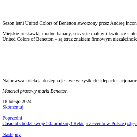
Sezon letni United Colors of Benetton stworzony przez Andreę Incon
Miejskie truskawki, modne banany, soczyste maliny i kwitnące stokr
United Colors of Benetton – są teraz znakiem firmowym niezależnośc
Najnowsza kolekcja dostępna jest we wszystkich sklepach stacjonarn
Materiał prasowy marki Benetton
18 lutego 2024
Skomentuj
Poprzedni
Casio obchodzi swoje 50. urodziny! Relacja z eventu w Polsce (zdjęci
Następny