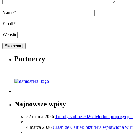
Name
*
Email
*
Website
Partnerzy
Najnowsze wpisy
22 marca 2026
Trendy ślubne 2026. Modne propozycje
4 marca 2026
Clash de Cartier: biżuteria wprawiona w r