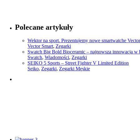
Polecane artykuły
Wektor na sport. Prezentujemy nowe smartwatche Vecto
Vector Smart
,
Zegarki
Swatch Big Bold Bioceramic – najnowsza innowacja w 
Swatch
,
Wiadomości
,
Zegarki
SEIKO 5 Sports – Street Fighter V Limited Edition
Seiko
,
Zegarki
,
Zegarki Męskie
Słownik pojęć modowych