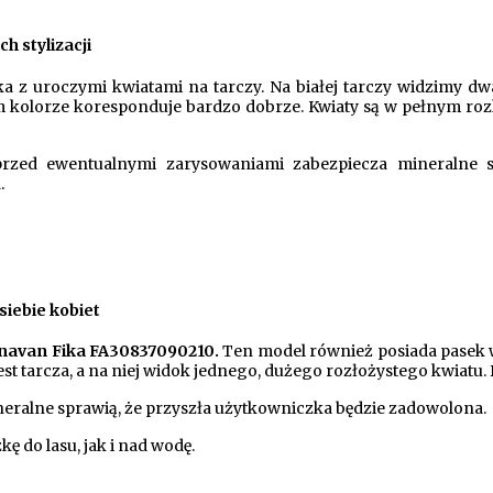
h stylizacji
a z uroczymi kwiatami na tarczy. Na białej tarczy widzimy dwa
kolorze koresponduje bardzo dobrze. Kwiaty są w pełnym rozkw
rzed ewentualnymi zarysowaniami zabezpiecza mineralne 
.
siebie kobiet
navan Fika FA30837090210.
Ten model również posiada pasek 
st tarcza, a na niej widok jednego, dużego rozłożystego kwiatu. D
ralne sprawią, że przyszła użytkowniczka będzie zadowolona.
 do lasu, jak i nad wodę.