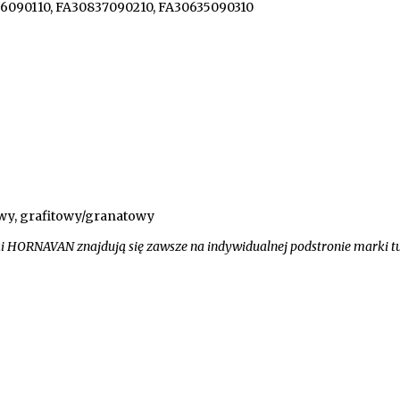
6090110, FA30837090210, FA30635090310
owy, grafitowy/granatowy
ki HORNAVAN znajdują się zawsze na indywidualnej podstronie marki t