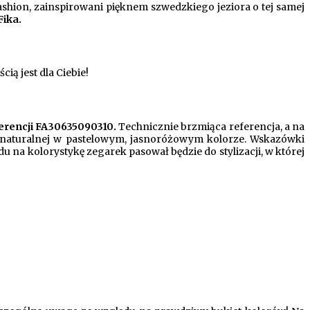
shion, zainspirowani pięknem szwedzkiego jeziora o tej samej
Fika.
ią jest dla Ciebie!
erencji FA30635090310.
Technicznie brzmiąca referencja, a na
y naturalnej w pastelowym, jasnoróżowym kolorze. Wskazówki
na kolorystykę zegarek pasował będzie do stylizacji, w której