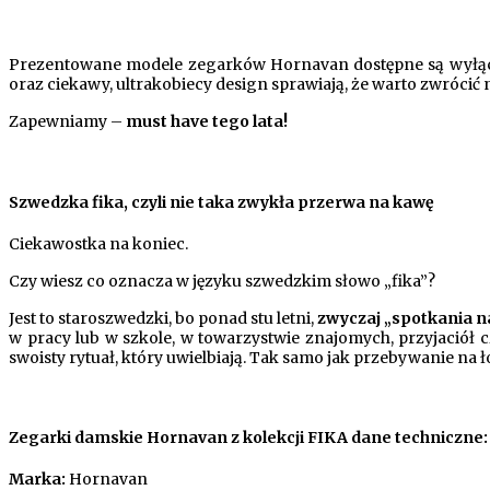
Prezentowane modele zegarków Hornavan dostępne są wyłąc
oraz ciekawy, ultrakobiecy design sprawiają, że warto zwrócić
Zapewniamy –
must have tego lata!
Szwedzka fika, czyli nie taka zwykła przerwa na kawę
Ciekawostka na koniec.
Czy wiesz co oznacza w języku szwedzkim słowo „fika”?
Jest to staroszwedzki, bo ponad stu letni,
zwyczaj „spotkania n
w pracy lub w szkole, w towarzystwie znajomych, przyjaciół c
swoisty rytuał, który uwielbiają. Tak samo jak przebywanie na ł
Zegarki damskie Hornavan z kolekcji FIKA dane techniczne:
Marka:
Hornavan