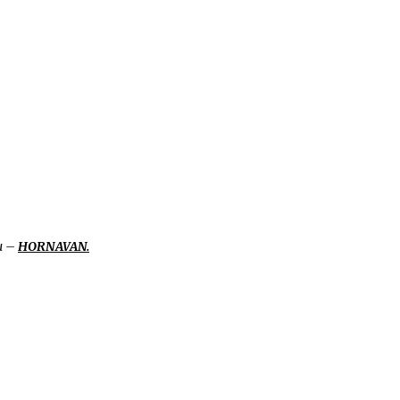
u –
HORNAVAN.