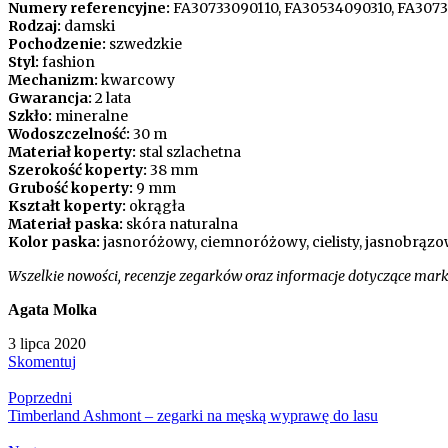
Numery referencyjne:
FA30733090110, FA30534090310, FA3073
Rodzaj:
damski
Pochodzenie:
szwedzkie
Styl:
fashion
Mechanizm:
kwarcowy
Gwarancja:
2 lata
Szkło:
mineralne
Wodoszczelność:
30 m
Materiał koperty:
stal szlachetna
Szerokość koperty:
38 mm
Grubość koperty:
9 mm
Kształt koperty:
okrągła
Materiał paska:
skóra naturalna
Kolor paska:
jasnoróżowy, ciemnoróżowy, cielisty, jasnobrąz
Wszelkie nowości, recenzje zegarków oraz informacje dotyczące mar
Agata Molka
3 lipca 2020
Skomentuj
Poprzedni
Timberland Ashmont – zegarki na męską wyprawę do lasu