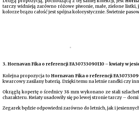
Drugą propozycją, pochodzącą z tej samej kolekcji, jest
Horna
tarczy widnieją zarówno różowe piwonie, małe, zielone list
kolorze brązu całość jest spójna kolorystycznie. Świetnie pas
3.
Hornavan Fika o referencji FA30733090110 – kwiaty w je
Kolejna propozycja to
Hornavan Fika o referencji FA3073309
kwarcowy zasilany baterią. Dzięki temu na letnie randki czy i
Okrągłą kopertę o średnicy 38 mm wykonano ze stali szlachet
charakteru. Kwiaty usadowiły się po lewej stronie tarczy – domin
Zegarek będzie odpowiedni zarówno do letnich, jak i jesiennych 