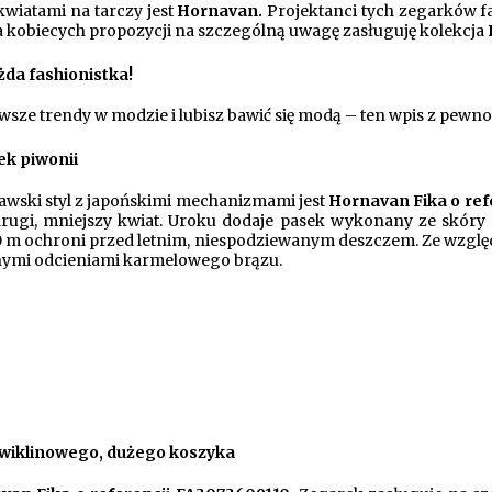
wiatami na tarczy jest
Hornavan.
Projektanci tych zegarków fa
a kobiecych propozycji na szczególną uwagę zasługuję kolekcja
żda fashionistka!
wsze trendy w modzie i lubisz bawić się modą – ten wpis z pewnośc
ek piwonii
awski styl z japońskimi mechanizmami jest
Hornavan Fika o ref
u drugi, mniejszy kwiat. Uroku dodaje pasek wykonany ze skór
0 m ochroni przed letnim, niespodziewanym deszczem. Ze względu 
óżnymi odcieniami karmelowego brązu.
 wiklinowego, dużego koszyka