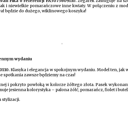
van Fika o referencji FA3073609110.
Zegarek zasługuje na sz
ki, jak i niewielkie pomarańczowe inne kwiaty. W połączeniu 
ował będzie do dużego, wiklinowego koszyka!
siennym wydaniu
0110.
Klasyka i elegancja w spokojnym wydaniu. Model ten, jak
nne spotkania zawsze będziemy na czas!
nej i pokryto powłoką w kolorze żółtego złota. Pasek wykonany
uje jesienna kolorystyka – palona żółć, pomarańcz, fiolet i butelk
stylizacji.