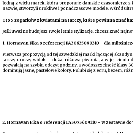
Jedną z wielu marek, która proponuje damskie czasomierze z k
nazwie, stworzyli urokliwe i ponadczasowe modele. Wśród ultr
Oto 5 zegarków z kwiatami na tarczy, które powinna znać ka
Jeśli uważne budujesz swoje letnie stylizacje, chcesz znać najno
1.
Hornavan Fika o referencji FA30635090310 – dla miłośnicz
Pierwsza propozycją od tej szwedzkiej marki łączącej skandyn
tarczy uroczy widok – duża, różowa piwonia, a w jej cieni
pozwalają na szybki odczyt godziny, a wodoszczelność klasy 3
dominują jasne, pastelowe kolory. Polubi się z ecru, beżem, r
2.
Hornavan Fika o referencji FA3073609110 – w zestawie do