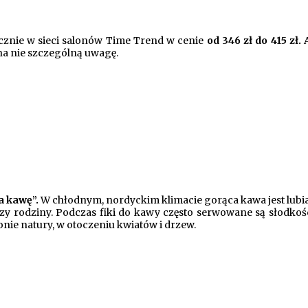
znie w sieci salonów Time Trend w cenie
od 346 zł do 415 zł.
A
 na nie szczególną uwagę.
a kawę”.
W chłodnym, nordyckim klimacie gorąca kawa jest lubiana 
zy rodziny. Podczas fiki do kawy często serwowane są słodkośc
onie natury, w otoczeniu kwiatów i drzew.