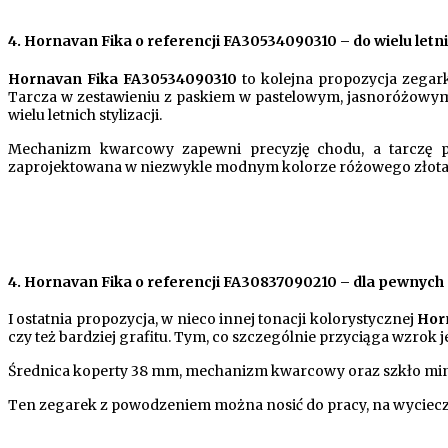
4.
Hornavan Fika o referencji FA30534090310 – do wielu letnic
Hornavan Fika FA30534090310
to kolejna propozycja zegark
Tarcza w zestawieniu z paskiem w pastelowym, jasnoróżowym 
wielu letnich stylizacji.
Mechanizm kwarcowy zapewni precyzję chodu, a tarczę p
zaprojektowana w niezwykle modnym kolorze różowego złota
4.
Hornavan Fika o referencji FA30837090210 – dla pewnych 
I ostatnia propozycja, w nieco innej tonacji kolorystycznej
Hor
czy też bardziej grafitu. Tym, co szczególnie przyciąga wzrok je
Średnica koperty 38 mm, mechanizm kwarcowy oraz szkło mine
Ten zegarek z powodzeniem można nosić do pracy, na wycieczkę