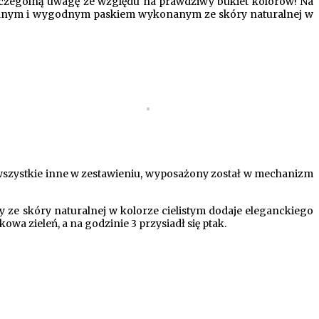
czególną uwagę ze względu na prawdziwy bukiet kolorów! Na
z modnym i wygodnym paskiem wykonanym ze skóry naturalnej w
 wszystkie inne w zestawieniu, wyposażony został w mechanizm
 ze skóry naturalnej w kolorze cielistym dodaje eleganckiego
owa zieleń, a na godzinie 3 przysiadł się ptak.