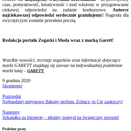
czas, pomysłowość, kreatywność i trud włożony w przygotowanie
ciekawej odpowiedzi na zadanie konkursowe.
Autorce
najciekawszej odpowiedzi serdecznie gratulujemy!
Nagroda dla
zwyciężczyni zostanie przesłana pocztą.
Redakcja portalu Zegarki i Moda wraz z marką Garett!
Wszelkie nowości, recenzje zegarków oraz informacje dotyczące
marki GARETT znajdują się zawsze na indywidualnej podstronie
marki tutaj –
GARETT.
9 grudnia 2020
Skomentuj
Poprzedni
Najbardziej nietypowe flakony perfum. Zobacz, to Cię zaskoczy!
Następny
Szkatułka na biżuterię – idealny pomysł na świąteczny prezent!
Podobne posty