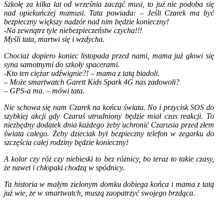
Szkołę za kilka lat od września zacząć musi, to już nie podoba się
nad opiekuńczej mamusi. Tata powiada: – Jeśli Czarek ma być
bezpieczny większy nadzór nad nim będzie konieczny!
-Na zewnątrz tyle niebezpieczeństw czycha!!!
Myśli tata, martwi się i wzdycha.
Chociaż dopiero koniec listopada przed nami, mama już głowi się
syna samotnymi do szkoły spacerami.
-Kto ten ciężar udźwignie?! – mama z tatą biadoli.
– Może smartwatch Garett Kids Spark 4G nas zadowoli?
– GPS-a ma. – mówi tata.
Nie schowa się nam Czarek na końcu świata. No i przycisk SOS do
szybkiej akcji gdy Czaruś utrudniony będzie miał czas reakcji. To
niezbędny dodatek dnia każdego żeby uchronić Czarusia przed złem
świata całego. Żeby dzieciak był bezpieczny telefon w zegarku do
szczęścia całej rodziny będzie konieczny!
A kolor czy róż czy niebieski to bez różnicy, bo teraz to takie czasy,
że nawet i chłopaki chodzą w spódnicy.
Ta historia w małym zielonym domku dobiega końca i mama z tatą
już wie, że w smartwatch, muszą zaopatrzyć swojego brzdąca.