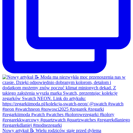
Nowy artykuł 📝 Wielu rodziców staje przed dylema