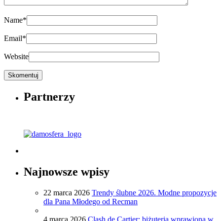
Name
*
Email
*
Website
Partnerzy
Najnowsze wpisy
22 marca 2026
Trendy ślubne 2026. Modne propozycje
dla Pana Młodego od Recman
4 marca 2026
Clash de Cartier: biżuteria wprawiona w