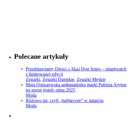
Sprawdź
Porady dotyczące mody
Polecane artykuły
Sprawdź
Przedstawiamy Diesel x Mad Dog Jones – smartwatch
z limitowanej edycji
Zegarki
,
Zegarki Damskie
,
Zegarki Męskie
Maja Ostaszewska ambasadorką marki Patrizia Aryton
na sezon jesień–zima 2025
Moda
Różowo mi, czyli „barbiecore” w natarciu
Moda