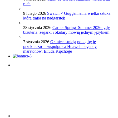
ruch
9 lutego 2026
Swatch × Guggenheim: wielka sztuka,
która trafia na nadgarstek
28 stycznia 2026
Cartier Spring–Summer 2026: gdy
biżuteria, zegarki i okulary mówią jednym językiem
7 stycznia 2026
Granice istnieją po to, by je
przekraczać – współpraca Huawei i legendy
maratonów, Eliuda Kipchoge
Porady dotyczące zegarków