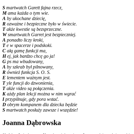
S
martwatch Garett fajna rzecz,
M
ama każda o tym wie.
A
by ukochane dziecię,
R
ozważne i bezpieczne było w świecie.
T
akże kwestie są bezsprzeczne.
W
smartwatch Garret jest bezpieczniej.
A
ponadto liczy kroki,
T
e w spacerze i podskoki.
C
ałą gamę funkcji ma,
H
ej, jak bardzo chcę go ja!
G
ps ma wbudowany,
A
by szkrab był pilnowany,
R
ównież funkcja S. O. S.
E
lementem ważnym jest.
T
yle funcji do dzwonienia,
T
akże video są połączenia.
K
ażdy plan lekcji można w nim wgrać
I
przypilnuje, gdy pora wstać.
D
obrym kompanem dla dziecka będzie
S
martwatch posłuży zawsze i wszędzie!
Joanna Dąbrowska