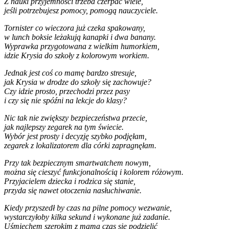
Z nauki przyjemności trzeba czerpać wiele,
jeśli potrzebujesz pomocy, pomogą nauczyciele.
Tornister co wieczora już czeka spakowany,
w lunch boksie leżakują kanapki i dwa banany.
Wyprawka przygotowana z wielkim humorkiem,
idzie Krysia do szkoły z kolorowym workiem.
Jednak jest coś co mamę bardzo stresuje,
jak Krysia w drodze do szkoły się zachowuje?
Czy idzie prosto, przechodzi przez pasy
i czy się nie spóźni na lekcje do klasy?
Nic tak nie zwiększy bezpieczeństwa przecie,
jak najlepszy zegarek na tym świecie.
Wybór jest prosty i decyzję szybko podjęłam,
zegarek z lokalizatorem dla córki zapragnęłam.
Przy tak bezpiecznym smartwatchem nowym,
można się cieszyć funkcjonalnością i kolorem różowym.
Przyjacielem dziecka i rodzica się stanie,
przyda się nawet otoczenia nasłuchiwanie.
Kiedy przyszedł by czas na pilne pomocy wezwanie,
wystarczyłoby kilka sekund i wykonane już zadanie.
Uśmiechem szerokim z mamą czas się podzielić