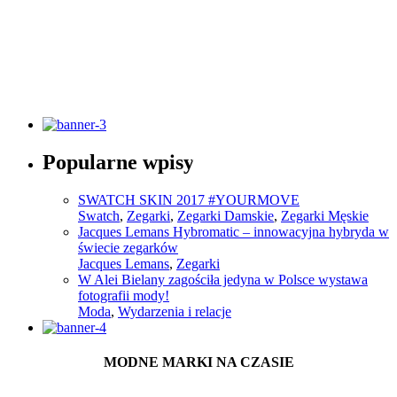
Słownik pojęć modowych
Popularne wpisy
Sprawdź
SWATCH SKIN 2017 #YOURMOVE
Swatch
,
Zegarki
,
Zegarki Damskie
,
Zegarki Męskie
Jacques Lemans Hybromatic – innowacyjna hybryda w
świecie zegarków
Jacques Lemans
,
Zegarki
W Alei Bielany zagościła jedyna w Polsce wystawa
fotografii mody!
Moda
,
Wydarzenia i relacje
MODNE MARKI NA CZASIE