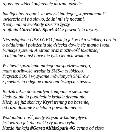
zgody na wideokonferencję można udzielić.
Inteligentny zegarek ze wszystkimi jego „supermocami”
uwierzcie mi na słowo, że śni mi się nocami.
Kiedy mama swobody dziecku życzy
zaufania
Garett Kids Spark 4G
z pewnością użyczy.
Niezastąpione GPS i GEO funkcja jak w oku wielkiego brata
o oddaleniu i położeniu się dziecka dowie się mama i tata.
Funkcje systemu Android oraz możliwość lokalizacji
to aktualne must have nie tylko letnich wakacji.
W chwili spóźnienia mojego niespodziewanego,
mam możliwość wysłania SMS-a szybkiego.
Przycisk SOS i wysyłanie mówionych SMS-ów
z pewnością odejmie rodzicom licznych stresów.
Budzik także doskonałym kompanem się stanie,
kiedy złapie ją poobiednie krótkie drzemanie.
Kiedy się już skończy Krysi trening na basenie,
od razu dostanę z telefonu powiadomienie.
Wodoodporność, kiedy Krysia w klubie pływa
jest ważna jak dla rzeki czy morza ryba.
Każda funkcja
#Garett #KidsSpark 4G
cenna od złota