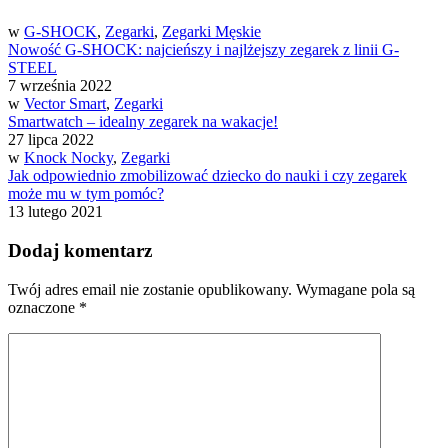
w
G-SHOCK
,
Zegarki
,
Zegarki Męskie
Nowość G-SHOCK: najcieńszy i najlżejszy zegarek z linii G-
STEEL
7 września 2022
w
Vector Smart
,
Zegarki
Smartwatch – idealny zegarek na wakacje!
27 lipca 2022
w
Knock Nocky
,
Zegarki
Jak odpowiednio zmobilizować dziecko do nauki i czy zegarek
może mu w tym pomóc?
13 lutego 2021
Dodaj komentarz
Twój adres email nie zostanie opublikowany.
Wymagane pola są
oznaczone
*