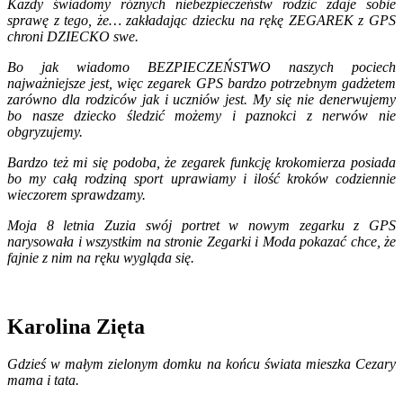
Każdy świadomy różnych niebezpieczeństw rodzic zdaje sobie
sprawę z tego, że… zakładając dziecku na rękę ZEGAREK z GPS
chroni DZIECKO swe.
Bo jak wiadomo BEZPIECZEŃSTWO naszych pociech
najważniejsze jest, więc zegarek GPS bardzo potrzebnym gadżetem
zarówno dla rodziców jak i uczniów jest. My się nie denerwujemy
bo nasze dziecko śledzić możemy i paznokci z nerwów nie
obgryzujemy.
Bardzo też mi się podoba, że zegarek funkcję krokomierza posiada
bo my całą rodziną sport uprawiamy i ilość kroków codziennie
wieczorem sprawdzamy.
Moja 8 letnia Zuzia swój portret w nowym zegarku z GPS
narysowała i wszystkim na stronie Zegarki i Moda pokazać chce, że
fajnie z nim na ręku wygląda się.
Karolina Zięta
Gdzieś w małym zielonym domku na końcu świata mieszka Cezary
mama i tata.