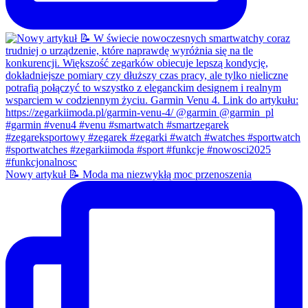
Nowy artykuł 📝 Moda ma niezwykłą moc przenoszenia