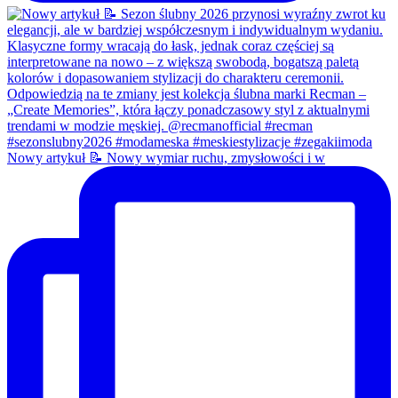
Nowy artykuł 📝 Nowy wymiar ruchu, zmysłowości i w