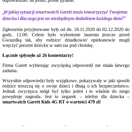
odpowiedzieć na jedno, proste pytanie:
„W jakiej sytuacji smartwatch Garett może towarzyszyć Twojemu
dziecku i dlaczego jest on niezbędnym dodatkiem każdego dnia?”
Zgłoszenia przyjmowane były od dn. 18.11.2020 do 02.12.2020 do
godz. 12.00. Celem było wyłonienie laureata jeszcze przed
Gwiazdką tak, aby rodzice/ dziadkowie/ opiekunowie mogli
wręczyć prezent dziecku w sam raz pod choinkę.
Łącznie spłynęło aż 26 komentarzy!
Firma Garett wybierając zwycięską odpowiedź nie miała łatwego
zadania.
Wszystkie odpowiedzi były wyjątkowe, pokazywały w jaki sposób
rodzice troszczą się o swoje dzieci i dbają o ich bezpieczeństwo.
Jednak zwycięzca mógł być tylko jeden i to właśnie do niego
powędruje nagroda. Jest to zegarek – telefon dla dziecka –
smartwatch Garett Kids 4G RT o wartości 479 zł!