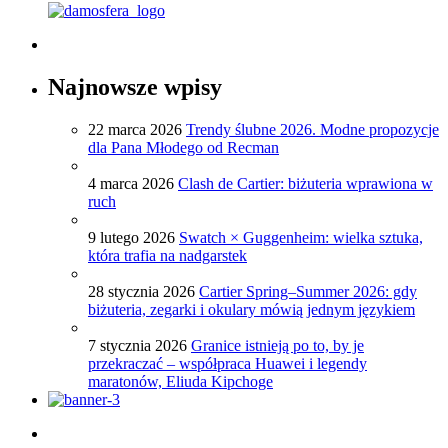
Najnowsze wpisy
22 marca 2026
Trendy ślubne 2026. Modne propozycje
dla Pana Młodego od Recman
4 marca 2026
Clash de Cartier: biżuteria wprawiona w
ruch
9 lutego 2026
Swatch × Guggenheim: wielka sztuka,
która trafia na nadgarstek
28 stycznia 2026
Cartier Spring–Summer 2026: gdy
biżuteria, zegarki i okulary mówią jednym językiem
7 stycznia 2026
Granice istnieją po to, by je
przekraczać – współpraca Huawei i legendy
maratonów, Eliuda Kipchoge