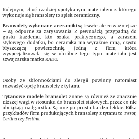
Kolejnym, choć rzadziej spotykanym materiałem z którego
wykonuje się bransolety to spiek ceramiczny.
Bransolety wykonane z
ceramiki
są trwałe, ale co ważniejsze
– są odporne za zarysowania. Z pewnością przypadną do
gustu każdemu, kto szuka praktycznego, a zarazem
stylowego dodatku, bo ceramika ma wyraźnie inną, często
błyszczącą powierzchnię. Jedną z firm, która
wyspecjalizowała się w obróbce tego typu materiału jest
szwajcarska marka
RADO.
Osoby ze skłonnościami do alergii powinny natomiast
rozważyć opcję bransolety z
tytanu.
Tytanowe modele bransolet
znane są również ze znacznie
niższej wagi w stosunku do bransolet stalowych, przez co nie
obciążają nadgarstka. Są one po prostu bardzo lekkie. Kilka
przykładów firm produkujących bransolety z tytanu to
Tissot,
Certina czy Festina.