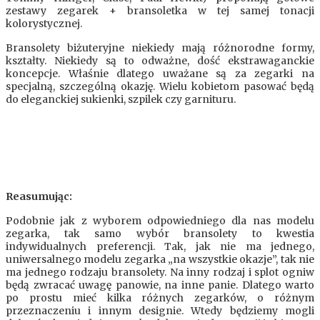
zestawy zegarek + bransoletka w tej samej tonacji
kolorystycznej.
Bransolety biżuteryjne niekiedy mają różnorodne formy,
kształty. Niekiedy są to odważne, dość ekstrawaganckie
koncepcje. Właśnie dlatego uważane są za zegarki na
specjalną, szczególną okazję. Wielu kobietom pasować będą
do eleganckiej sukienki, szpilek czy garnituru.
Reasumując:
Podobnie jak z wyborem odpowiedniego dla nas modelu
zegarka, tak samo wybór bransolety to kwestia
indywidualnych preferencji. Tak, jak nie ma jednego,
uniwersalnego modelu zegarka „na wszystkie okazje”, tak nie
ma jednego rodzaju bransolety. Na inny rodzaj i splot ogniw
będą zwracać uwagę panowie, na inne panie. Dlatego warto
po prostu mieć kilka różnych zegarków, o różnym
przeznaczeniu i innym designie. Wtedy będziemy mogli