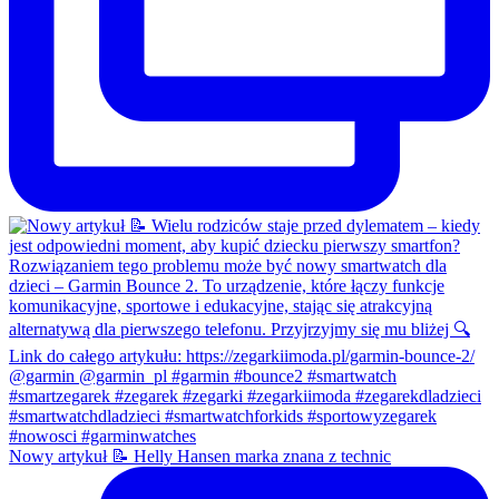
Nowy artykuł 📝 Helly Hansen marka znana z technic