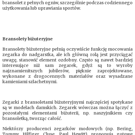
bransolet z pełnych ogniw, szczególnie podczas codziennego
użytkowania lub uprawiania sportów.
Bransolety biżuteryjne
Bransolety biżuteryjne pełnią oczywiście funkcję mocowania
zegarka do nadgarstka, ale ich główną rolą jest przyciągać
uwagę, stanowić element ozdobny. Często są nawet bardziej
interesujące niż sam zegarek, gdyż są to wyroby
najznamienitszych jubilerów, pięknie zaprojektowane,
wykonane z drogocennych materiałów oraz wysadzane
kamieniami szlachetnymi.
Zegarki z bransoletami biżuteryjnymi najczęściej spotykane
są w modelach damskich. Zegarek wówczas można łączyć z
pozostałymi elementami biżuterii, np. naszyjnikiem czy
bransoletką, tworząc całość.
Niektórzy producenci zegarków modowych (np. Bering,
Tommy Hilfiger, Cluse, Paul Hewitt) proponują gotowe