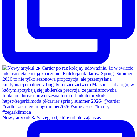
Nowy artykuł 📝 Są zegarki, które odmierzają czas.