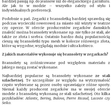
bardziej pasują np. do jeansów niż do eleganckiego garnituru.
Ale jak to w modzie – wszystko zależy od stylu i
indywidualnych preferencji.
Podobnie u pań. Zegarki z bransoletką bardziej sprawdzą się
podczas wycieczki rowerowej za miasto niż wizyty w teatrze
czy operze. W ofercie producentów zegarków damskich
znaleźć można bransolety wykonane np. nie tylko ze stali, ale
także ze złota i srebra. Ostatnio bardzo dużą popularnością
cieszą się bransoletki typu mesh w kolorze różowego złota,
które są wygodne, wyglądają modnie i ultra kobieco.
Z jakich materiałów wykonuje się bransolety w zegarkach?
Bransolety są zróżnicowane pod względem materiału z
jakiego mogą zostać wykonane.
Najbardziej popularne są bransolety wykonane
ze stali
szlachetnej
. Te szczególnie ze względu na wytrzymałość
często wybierane są przez osoby uprawiające różne sporty.
Niemal każdy producent zegarków ma w swojej ofercie
modele z bransoletą wykonaną ze stali szlachetnej. Oto kilka
przykładów:
Atlantic, Bering, Bulova, Pierre Ricaud, Lacoste czy
Seiko.