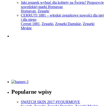
Jaki zegarek wybrać dla kobiety na Święta? Propozycje
szwedzkiej marki Hornavan
Hornavan
,
Zegarki
CERRUTI 1881 – włoskie zegarkowe nowości dla niej
i dla niego
Cerruti 1881
,
Zegarki
,
Zegarki Damskie
,
Zegarki
Męskie
Słownik pojęć modowych
Popularne wpisy
Sprawdź
SWATCH SKIN 2017 #YOURMOVE