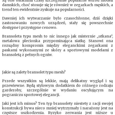
Są one ostatnimi czasy szczególnie popularne wśród modeli
damskich, choć stosuje się je również w zegarkach męskich, a
trend ten ewidentnie zyskuje na popularności.
Dawniej ich wytwarzanie było czasochłonne, dziś dzięki
zastosowaniu nowych urządzeń, stały się powszechnie
dostępne i przystępne cenowo.
Bransoleta typu mesh to nic innego jak misternie „utkana”,
metalowa plecionka przypominająca siatkę. Stanowi ona
rozsądny kompromis między eleganckimi zegarkami z
paskami wykonanymi ze skóry a sportowymi modelami z
bransoletą z pełnych ogniw.
Jakie są zalety bransolet typu mesh?
Przede wszystkim są lekkie, mają delikatny wygląd i są
przewiewne. Będą stylowym dodatkiem do różnego rodzaju
garderoby, szczególnie w wydaniu oscylującym na
pograniczu sportowej elegancji.
Jaki jest ich minus? Ten typ bransolety niestety z racji swojej
konstrukcji bywa nieco mniej wytrzymały i narażony jest na
częstsze uszkodzenia. Ryzyko zerwania jest niższe u