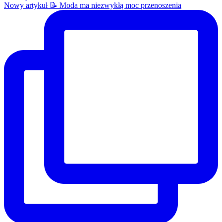
Nowy artykuł 📝 Moda ma niezwykłą moc przenoszenia