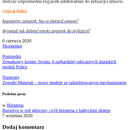
dobrać odpowiedni zegarek adekwatnie do sytuacji i ubioru.
Czytaj dalej:
Kupujemy zegarek. Na co zwrócić uwagę?
Wywiad: jak dobrać męski zegarek do stylizacji?
6 czerwca 2020
Skomentuj
Poprzedni
Zegarkowy koniec świata. 6 najbardziej odważnych damskich
modeli Police
Następny
Zegarki Maserati – nowe modele ze szkieletowanym mechanizmem
Podobne posty
w
Biżuteria
Bursztyn w roli głównej, czyli biżuteria z bałtyckim złotem
7 września 2020
Dodaj komentarz