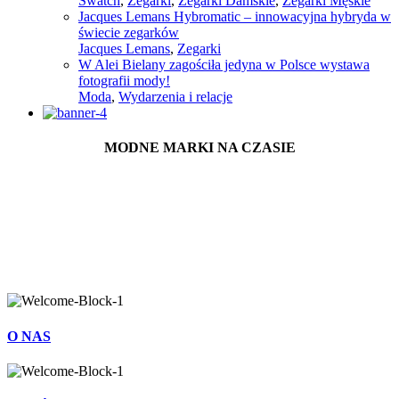
Swatch
,
Zegarki
,
Zegarki Damskie
,
Zegarki Męskie
Jacques Lemans Hybromatic – innowacyjna hybryda w
świecie zegarków
Jacques Lemans
,
Zegarki
W Alei Bielany zagościła jedyna w Polsce wystawa
fotografii mody!
Moda
,
Wydarzenia i relacje
MODNE MARKI NA CZASIE
O NAS