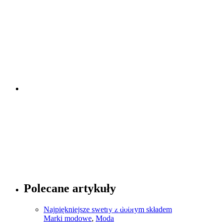
Porady dotyczące zegarków
Sprawdź
Porady dotyczące mody
Polecane artykuły
Sprawdź
Najpiękniejsze swetry z dobrym składem
Marki modowe
,
Moda