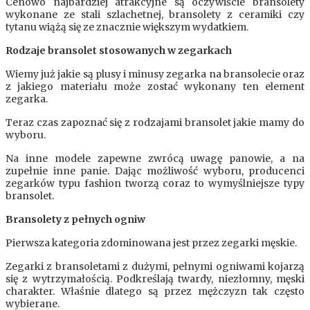
Cenowo najbardziej atrakcyjne są oczywiście bransolety
wykonane ze stali szlachetnej, bransolety z ceramiki czy
tytanu wiążą się ze znacznie większym wydatkiem.
Rodzaje bransolet stosowanych w zegarkach
Wiemy już jakie są plusy i minusy zegarka na bransolecie oraz
z jakiego materiału może zostać wykonany ten element
zegarka.
Teraz czas zapoznać się z rodzajami bransolet jakie mamy do
wyboru.
Na inne modele zapewne zwrócą uwagę panowie, a na
zupełnie inne panie. Dając możliwość wyboru, producenci
zegarków typu fashion tworzą coraz to wymyślniejsze typy
bransolet.
Bransolety z pełnych ogniw
Pierwsza kategoria zdominowana jest przez zegarki męskie.
Zegarki z bransoletami z dużymi, pełnymi ogniwami kojarzą
się z wytrzymałością. Podkreślają twardy, niezłomny, męski
charakter. Właśnie dlatego są przez mężczyzn tak często
wybierane.