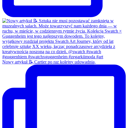
Nowy artykuł 📝 Cartier po raz kolejny udowadnia,