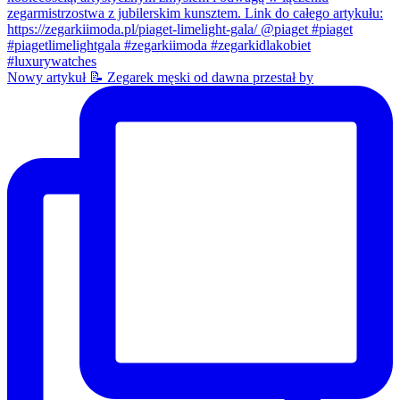
Nowy artykuł 📝 Zegarek męski od dawna przestał by