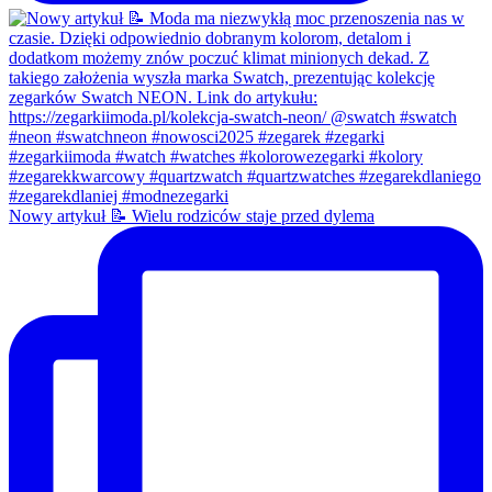
Nowy artykuł 📝 Wielu rodziców staje przed dylema