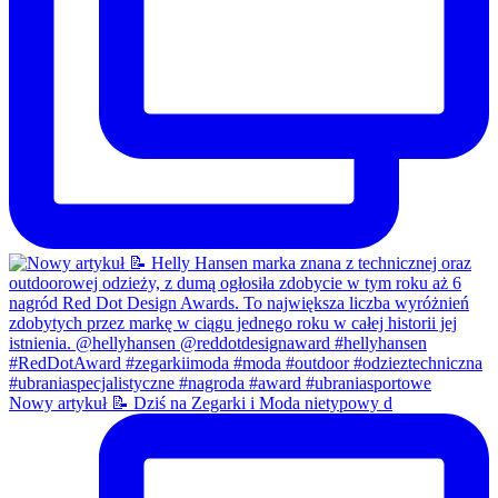
Nowy artykuł 📝 Dziś na Zegarki i Moda nietypowy d