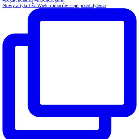
Nowy artykuł 📝 Wielu rodziców staje przed dylema