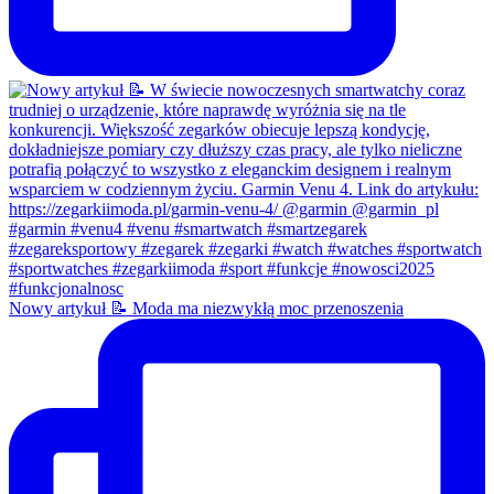
Nowy artykuł 📝 Moda ma niezwykłą moc przenoszenia