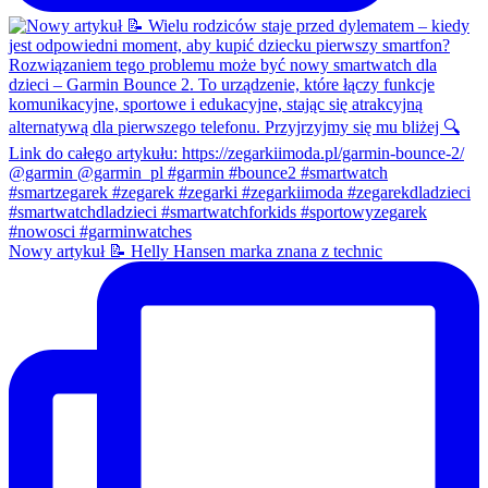
Nowy artykuł 📝 Helly Hansen marka znana z technic