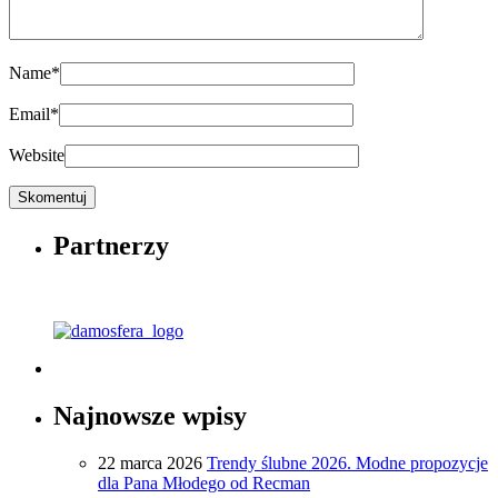
Name
*
Email
*
Website
Partnerzy
Najnowsze wpisy
22 marca 2026
Trendy ślubne 2026. Modne propozycje
dla Pana Młodego od Recman