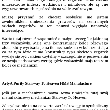
Co ciekawe, mimo tego zabiegu w zegarku nadal zostały
umieszczone indeksy godzinowe i minutowe, ale są one
wygrawerowane bezpośrednio na szkle szafirowym.
Muszę przyznać, że chociaż osobiście nie jestem
zwolennikiem umieszczania grawerów na centralnych
szkłach zegarków to ten pomysł wygląda naprawdę
interesująco.
Warto tutaj również wspomnieć o małym szczególe jakimi są
trzy wskazówki. Mają one kontrastujący kolor różowego
złota, który wyróżnia je na tle mechanizmu w kolorze stali, a
co za tym idzie mimo konstrukcji typu skeleton zegarek
wydaje się być całkiem czytelny – szczególnie w porównaniu
ze swoją podstawową wersją gdzie wskazówki mają ten sam
kolor co mechanizm.
ArtyA Purity Stairway To Heaven HMS Manufacture
Jeśli już o mechanizmie mowa. ArtyA umieściła tutaj swój
manufakturowy mechanizm Stairway To Heaven.
Zdecydowanie to na co warto zwrócić uwagę to symboliczny