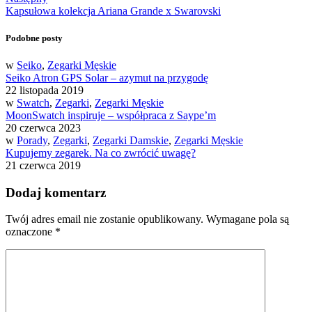
Kapsułowa kolekcja Ariana Grande x Swarovski
Podobne posty
w
Seiko
,
Zegarki Męskie
Seiko Atron GPS Solar – azymut na przygodę
22 listopada 2019
w
Swatch
,
Zegarki
,
Zegarki Męskie
MoonSwatch inspiruje – współpraca z Saype’m
20 czerwca 2023
w
Porady
,
Zegarki
,
Zegarki Damskie
,
Zegarki Męskie
Kupujemy zegarek. Na co zwrócić uwagę?
21 czerwca 2019
Dodaj komentarz
Twój adres email nie zostanie opublikowany.
Wymagane pola są
oznaczone
*