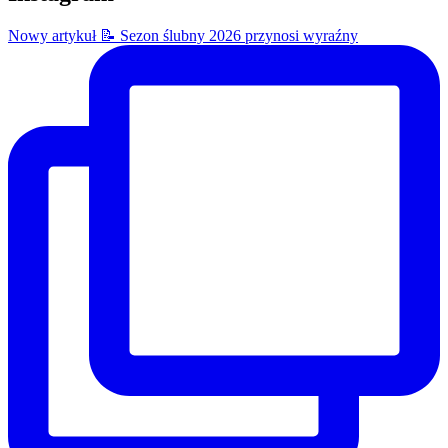
Nowy artykuł 📝 Sezon ślubny 2026 przynosi wyraźny