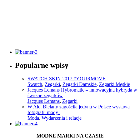
Słownik pojęć modowych
Popularne wpisy
Sprawdź
SWATCH SKIN 2017 #YOURMOVE
Swatch
,
Zegarki
,
Zegarki Damskie
,
Zegarki Męskie
Jacques Lemans Hybromatic – innowacyjna hybryda w
świecie zegarków
Jacques Lemans
,
Zegarki
W Alei Bielany zagościła jedyna w Polsce wystawa
fotografii mody!
Moda
,
Wydarzenia i relacje
MODNE MARKI NA CZASIE