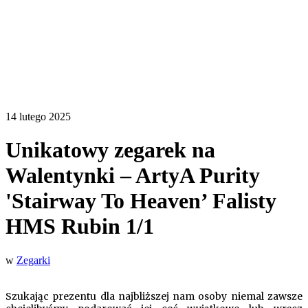
14 lutego 2025
Unikatowy zegarek na
Walentynki – ArtyA Purity
'Stairway To Heaven’ Falisty
HMS Rubin 1/1
w
Zegarki
Szukając prezentu dla najbliższej nam osoby niemal zawsze