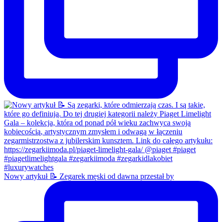
Nowy artykuł 📝 Zegarek męski od dawna przestał by