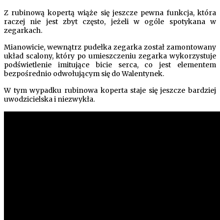
Z rubinową kopertą wiąże się jeszcze pewna funkcja, która
raczej nie jest zbyt często, jeżeli w ogóle spotykana w
zegarkach.
Mianowicie, wewnątrz pudełka zegarka został zamontowany
układ scalony, który po umieszczeniu zegarka wykorzystuje
podświetlenie imitujące bicie serca, co jest elementem
bezpośrednio odwołującym się do Walentynek.
W tym wypadku rubinowa koperta staje się jeszcze bardziej
uwodzicielska i niezwykła.