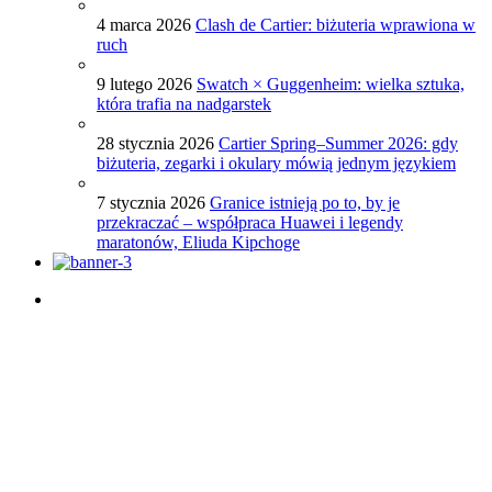
4 marca 2026
Clash de Cartier: biżuteria wprawiona w
ruch
9 lutego 2026
Swatch × Guggenheim: wielka sztuka,
która trafia na nadgarstek
28 stycznia 2026
Cartier Spring–Summer 2026: gdy
biżuteria, zegarki i okulary mówią jednym językiem
7 stycznia 2026
Granice istnieją po to, by je
przekraczać – współpraca Huawei i legendy
maratonów, Eliuda Kipchoge
Porady dotyczące zegarków