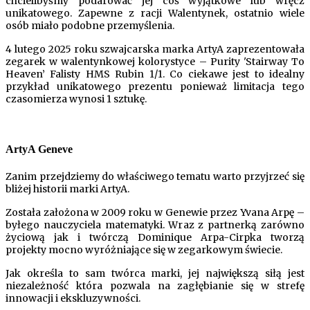
chcielibyśmy podarować jej coś wyjątkowe lub wręcz
unikatowego. Zapewne z racji Walentynek, ostatnio wiele
osób miało podobne przemyślenia.
4 lutego 2025 roku szwajcarska marka ArtyA zaprezentowała
zegarek w walentynkowej kolorystyce – Purity 'Stairway To
Heaven’ Falisty HMS Rubin 1/1. Co ciekawe jest to idealny
przykład unikatowego prezentu ponieważ limitacja tego
czasomierza wynosi 1 sztukę.
ArtyA Geneve
Zanim przejdziemy do właściwego tematu warto przyjrzeć się
bliżej historii marki ArtyA.
Została założona w 2009 roku w Genewie przez Yvana Arpę –
byłego nauczyciela matematyki. Wraz z partnerką zarówno
życiową jak i twórczą Dominique Arpa-Cirpka tworzą
projekty mocno wyróżniające się w zegarkowym świecie.
Jak określa to sam twórca marki, jej największą siłą jest
niezależność która pozwala na zagłębianie się w strefę
innowacji i ekskluzywności.