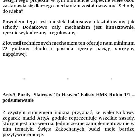
design tego projektu. W tym momencie zapewne wiele osób
zastanawia się dlaczego mechanizm został nazwany “Schody
do Nieba”.
Powodem tego jest mostek balansowy ukształtowany jak
schody. Dodatkowo cały mechanizm jest kunsztownie,
ręcznie wykańczany i regulowany.
Z kwestii technicznych mechanizm ten oferuje nam minimum
72 godziny chodu i posiada ręczny naciąg sprężyny
napędowej.
ArtyA Purity 'Stairway To Heaven’ Falisty HMS Rubin 1/1 –
podsumowanie
Z czystym sumieniem można przyznać, że walentynkowy
zegarek marki ArtyA godnie reprezentuje wszelkie zasady,
którym jest ona wierna. Jednocześnie zaimplementowanie w
nim tematyki Święta Zakochanych budzi moje bardzo
pozytywne emocje.