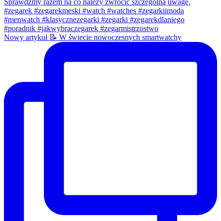
Nowy artykuł 📝 W świecie nowoczesnych smartwatchy