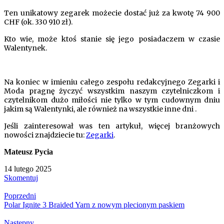
Ten unikatowy zegarek możecie dostać już za kwotę 74 900
CHF (ok. 330 910 zł).
Kto wie, może ktoś stanie się jego posiadaczem w czasie
Walentynek.
Na koniec w imieniu całego zespołu redakcyjnego Zegarki i
Moda pragnę życzyć wszystkim naszym czytelniczkom i
czytelnikom dużo miłości nie tylko w tym cudownym dniu
jakim są Walentynki, ale również na wszystkie inne dni .
Jeśli zainteresował was ten artykuł, więcej branżowych
nowości znajdziecie tu:
Zegarki
.
Mateusz Pycia
14 lutego 2025
Skomentuj
Poprzedni
Polar Ignite 3 Braided Yarn z nowym plecionym paskiem
Następny