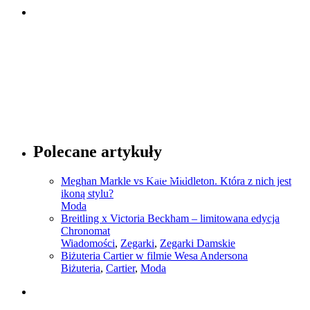
Sprawdź
Porady dotyczące mody
Polecane artykuły
Sprawdź
Meghan Markle vs Kate Middleton. Która z nich jest
ikoną stylu?
Moda
Breitling x Victoria Beckham – limitowana edycja
Chronomat
Wiadomości
,
Zegarki
,
Zegarki Damskie
Biżuteria Cartier w filmie Wesa Andersona
Biżuteria
,
Cartier
,
Moda