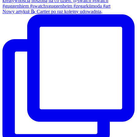
Nowy artykuł 📝 Cartier po raz kolejny udowadnia,