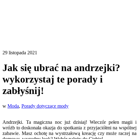
29 listopada 2021
Jak się ubrać na andrzejki?
wykorzystaj te porady i
zabłyśnij!
w
Moda
,
Porady dotyczące mody
Andrzejki. Ta magiczna noc już dzisiaj! Wieczór pełen magii i
wróżb to doskonała okazja do spotkania z przyjaciółmi na wspólnej
zabawie. Masz ochotę na wystrzałową kreację czy może raczej na
domowy, wygodny look? Wybór należy do Ciebie!