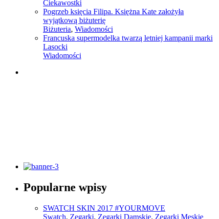
Ciekawostki
Pogrzeb księcia Filipa. Księżna Kate założyła
wyjątkową biżuterię
Biżuteria
,
Wiadomości
Francuska supermodelka twarzą letniej kampanii marki
Lasocki
Wiadomości
Słownik pojęć modowych
Popularne wpisy
Sprawdź
SWATCH SKIN 2017 #YOURMOVE
Swatch
,
Zegarki
,
Zegarki Damskie
,
Zegarki Męskie