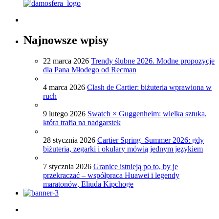
Najnowsze wpisy
22 marca 2026
Trendy ślubne 2026. Modne propozycje
dla Pana Młodego od Recman
4 marca 2026
Clash de Cartier: biżuteria wprawiona w
ruch
9 lutego 2026
Swatch × Guggenheim: wielka sztuka,
która trafia na nadgarstek
28 stycznia 2026
Cartier Spring–Summer 2026: gdy
biżuteria, zegarki i okulary mówią jednym językiem
7 stycznia 2026
Granice istnieją po to, by je
przekraczać – współpraca Huawei i legendy
maratonów, Eliuda Kipchoge