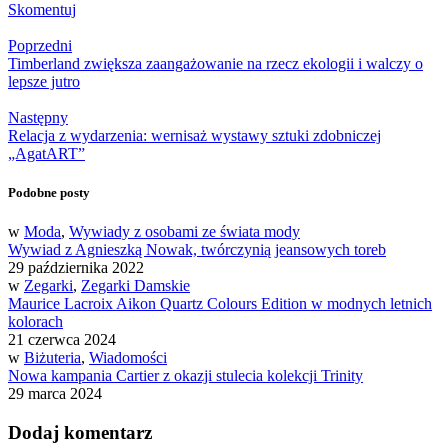
Skomentuj
Poprzedni
Timberland zwiększa zaangażowanie na rzecz ekologii i walczy o
lepsze jutro
Następny
Relacja z wydarzenia: wernisaż wystawy sztuki zdobniczej
„AgatART”
Podobne posty
w
Moda
,
Wywiady z osobami ze świata mody
Wywiad z Agnieszką Nowak, twórczynią jeansowych toreb
29 października 2022
w
Zegarki
,
Zegarki Damskie
Maurice Lacroix Aikon Quartz Colours Edition w modnych letnich
kolorach
21 czerwca 2024
w
Biżuteria
,
Wiadomości
Nowa kampania Cartier z okazji stulecia kolekcji Trinity
29 marca 2024
Dodaj komentarz