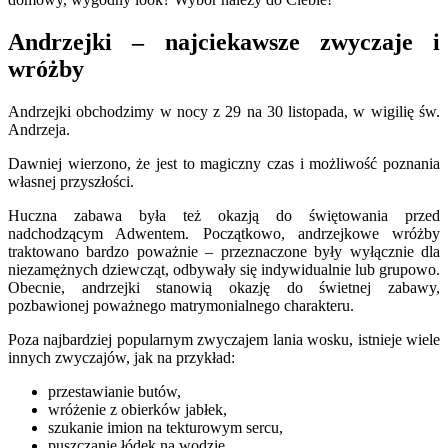
Andrzejki – najciekawsze zwyczaje i
wróżby
Andrzejki obchodzimy w nocy z 29 na 30 listopada, w wigilię św.
Andrzeja.
Dawniej wierzono, że jest to magiczny czas i możliwość poznania
własnej przyszłości.
Huczna zabawa była też okazją do świętowania przed
nadchodzącym Adwentem. Początkowo, andrzejkowe wróżby
traktowano bardzo poważnie – przeznaczone były wyłącznie dla
niezamężnych dziewcząt, odbywały się indywidualnie lub grupowo.
Obecnie, andrzejki stanowią okazję do świetnej zabawy,
pozbawionej poważnego matrymonialnego charakteru.
Poza najbardziej popularnym zwyczajem lania wosku, istnieje wiele
innych zwyczajów, jak na przykład:
przestawianie butów,
wróżenie z obierków jabłek,
szukanie imion na tekturowym sercu,
puszczanie łódek na wodzie.