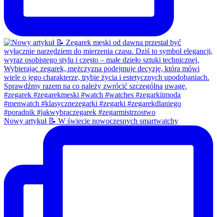
Nowy artykuł 📝 W świecie nowoczesnych smartwatchy