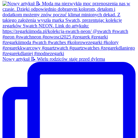
Nowy artykuł 📝 Wielu rodziców staje przed dylema