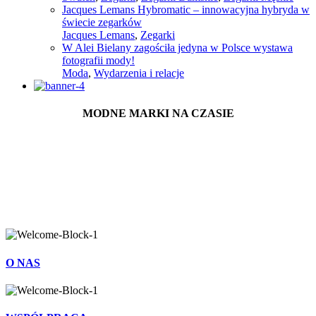
Jacques Lemans Hybromatic – innowacyjna hybryda w
świecie zegarków
Jacques Lemans
,
Zegarki
W Alei Bielany zagościła jedyna w Polsce wystawa
fotografii mody!
Moda
,
Wydarzenia i relacje
MODNE MARKI NA CZASIE
O NAS