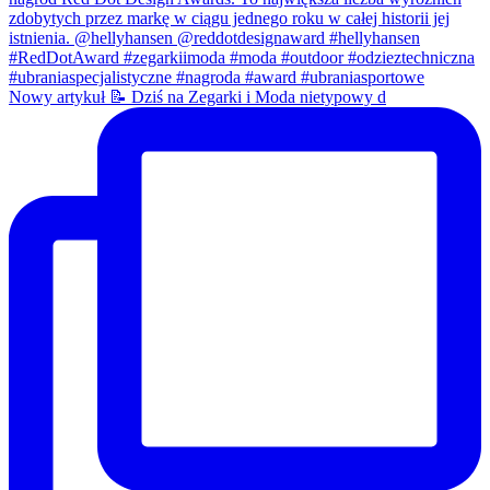
Nowy artykuł 📝 Dziś na Zegarki i Moda nietypowy d