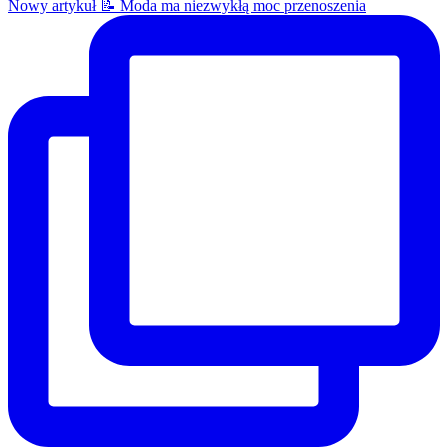
Nowy artykuł 📝 Moda ma niezwykłą moc przenoszenia