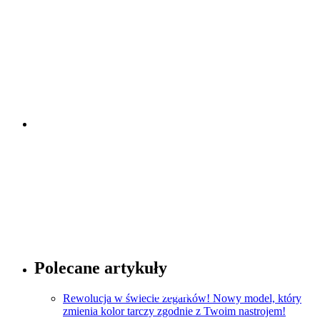
Porady dotyczące zegarków
Sprawdź
Porady dotyczące mody
Polecane artykuły
Sprawdź
Rewolucja w świecie zegarków! Nowy model, który
zmienia kolor tarczy zgodnie z Twoim nastrojem!