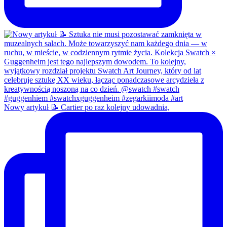
Nowy artykuł 📝 Cartier po raz kolejny udowadnia,