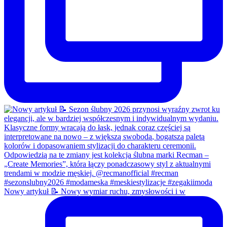
Nowy artykuł 📝 Nowy wymiar ruchu, zmysłowości i w