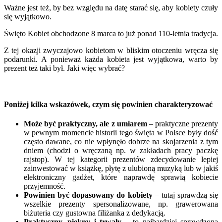
Ważne jest też, by bez względu na datę starać się, aby kobiety czuły
się wyjątkowo.
Święto Kobiet obchodzone 8 marca to już ponad 110-letnia tradycja.
Z tej okazji zwyczajowo kobietom w bliskim otoczeniu wręcza się
podarunki. A ponieważ każda kobieta jest wyjątkowa, warto by
prezent też taki był. Jaki więc wybrać?
Poniżej kilka wskazówek, czym się powinien charakteryzować
Może być praktyczny, ale z umiarem
– praktyczne prezenty
w pewnym momencie historii tego święta w Polsce były dość
często dawane, co nie wpłynęło dobrze na skojarzenia z tym
dniem (chodzi o wręczaną np. w zakładach pracy paczkę
rajstop). W tej kategorii prezentów zdecydowanie lepiej
zainwestować w książkę, płytę z ulubioną muzyką lub w jakiś
elektroniczny gadżet, które naprawdę sprawią kobiecie
przyjemność.
Powinien być dopasowany do kobiety
– tutaj sprawdzą się
wszelkie prezenty spersonalizowane, np. grawerowana
biżuteria czy gustowna filiżanka z dedykacją.
Praktyczny, piękny i trwały
– to najbardziej sprawdzona