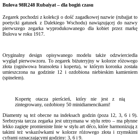
Bulova 98R248 Rubaiyat – dla bogiń czasu
Zegarek pochodzi z kolekcji o dość zagadkowej nazwie (rubajjat to
poetycki gatunek z Dalekiego Wschodu) nawiązującej do nazwy
pierwszego zegarka wyprodukowanego dla kobiet przez markę
Bulova w roku 1917.
Oryginalny design opisywanego modelu także odzwierciedla
wygląd pierwowzoru. To zegarek biżuteryjny w kolorze różowego
złota (ogniwowa bransoleta i koperta), w którym koronka została
umieszczona na godzinie 12 i ozdobiona niebieskim kamieniem
(spinelem).
Kopertę otacza pierścień, który nie jest z nią
zintegrowany, ozdobiony 50 minidiamencikami!
Diamenty są też obecne na indeksach godzin (poza 12, 3, 6 i 9).
Srebrzysta tarcza zegarka jest utrzymana w stylu retro – ma płynne
lekko zagięte promieniste linie w stylu art déco, które harmonizują z
takimi też wskazówkami w kolorze różowego złota i rzymskimi
cyframi oznaczającymi godziny: 3, 6 i 9.