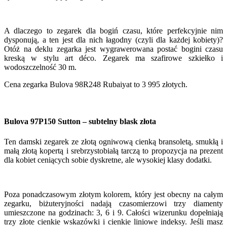
A dlaczego to zegarek dla bogiń czasu, które perfekcyjnie nim
dysponują, a ten jest dla nich łagodny (czyli dla każdej kobiety)?
Otóż na deklu zegarka jest wygrawerowana postać bogini czasu
kreską w stylu art déco. Zegarek ma szafirowe szkiełko i
wodoszczelność 30 m.
Cena zegarka Bulova 98R248 Rubaiyat to 3 995 złotych.
Bulova 97P150 Sutton – subtelny blask złota
Ten damski zegarek ze złotą ogniwową cienką bransoletą, smukłą i
małą złotą kopertą i srebrzystobiałą tarczą to propozycja na prezent
dla kobiet ceniących sobie dyskretne, ale wysokiej klasy dodatki.
Poza ponadczasowym złotym kolorem, który jest obecny na całym
zegarku, biżuteryjności nadają czasomierzowi trzy diamenty
umieszczone na godzinach: 3, 6 i 9. Całości wizerunku dopełniają
trzy złote cienkie wskazówki i cienkie liniowe indeksy. Jeśli masz