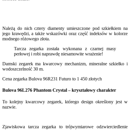
Należą do nich cztery diamenty umieszczone pod szkiełkiem na
jego krawędzi, a także wskazówki oraz część indeksów w kolorze
modnego różowego złota.
Tarcza zegarka została wykonana z czarnej masy
perłowej i robi naprawdę niesamowite wrażenie!
Damski zegarek ma kwarcowy mechanizm, mineralne szkiełko i
wodoszczelność 30 m.
Cena zegarka Bulova 96R231 Futuro to 1 450 złotych
Bulova 96L276 Phantom Crystal – kryształowy charakter
To kolejny kwarcowy zegarek, którego design określony jest w
nazwie.
Zjawiskowa tarcza zegarka to trójwymiarowe odzwierciedlenie