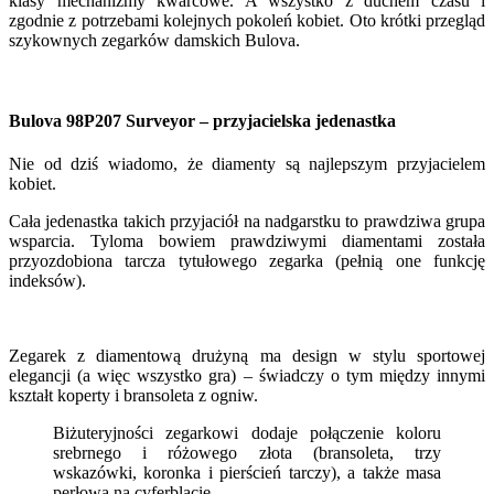
klasy mechanizmy kwarcowe. A wszystko z duchem czasu i
zgodnie z potrzebami kolejnych pokoleń kobiet. Oto krótki przegląd
szykownych zegarków damskich Bulova.
Bulova 98P207 Surveyor – przyjacielska jedenastka
Nie od dziś wiadomo, że diamenty są najlepszym przyjacielem
kobiet.
Cała jedenastka takich przyjaciół na nadgarstku to prawdziwa grupa
wsparcia. Tyloma bowiem prawdziwymi diamentami została
przyozdobiona tarcza tytułowego zegarka (pełnią one funkcję
indeksów).
Zegarek z diamentową drużyną ma design w stylu sportowej
elegancji (a więc wszystko gra) – świadczy o tym między innymi
kształt koperty i bransoleta z ogniw.
Biżuteryjności zegarkowi dodaje połączenie koloru
srebrnego i różowego złota (bransoleta, trzy
wskazówki, koronka i pierścień tarczy), a także masa
perłowa na cyferblacie.