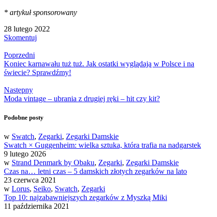
* artykuł sponsorowany
28 lutego 2022
Skomentuj
Poprzedni
Koniec karnawału tuż tuż. Jak ostatki wyglądają w Polsce i na
świecie? Sprawdźmy!
Następny
Moda vintage – ubrania z drugiej ręki – hit czy kit?
Podobne posty
w
Swatch
,
Zegarki
,
Zegarki Damskie
Swatch × Guggenheim: wielka sztuka, która trafia na nadgarstek
9 lutego 2026
w
Strand Denmark by Obaku
,
Zegarki
,
Zegarki Damskie
Czas na… letni czas – 5 damskich złotych zegarków na lato
23 czerwca 2021
w
Lorus
,
Seiko
,
Swatch
,
Zegarki
Top 10: najzabawniejszych zegarków z Myszką Miki
11 października 2021