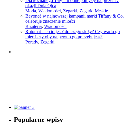
Dla kochanego Taty – modne pomysły na prezent z
okazji Dnia Ojca
Moda
,
Wiadomości
,
Zegarki
,
Zegarki Męskie
Beyoncé w najnowszej kampanii marki Tiffany & Co.
celebruje znaczenie miłości
Biżuteria
,
Wiadomości
Rotomat – co to jest? do czego służy? Czy warto go
mieć i czy oby na pewno go potrzebujesz?
Porady
,
Zegarki
Słownik pojęć modowych
Popularne wpisy
Sprawdź