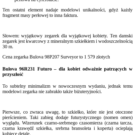
Ten ostatni element nadaje modelowi unikalności, gdyż każdy
fragment masy perłowej to inna faktura.
Słowem: wyjątkowy zegarek dla wyjątkowej kobiety. Ten damski
zegarek jest kwarcowy z mineralnym szkiełkiem i wodoszczelnością
30 m.
Cena zegarka Bulova 98P207 Surveyor to 1 579 złotych
Bulova 96R231 Futuro – dla kobiet odważnie patrzących w
przyszłość
To subtelny minimalizm w nowoczesnym wydaniu, jednak temu
modelowi zegarka nie zabrakło także biżuteryjności.
Pierwsze, co zwraca uwagę, to szkiełko, które nie jest otoczone
pierścieniem. Taki zabieg dodaje futurystycznego (nomen omen)
wyglądu. Wizerunek czarno-srebrnego czasomierza (czarna tarcza,
czarna krawędź szkiełka, srebrna bransoleta i koperta) ocieplają
kobiece detale.