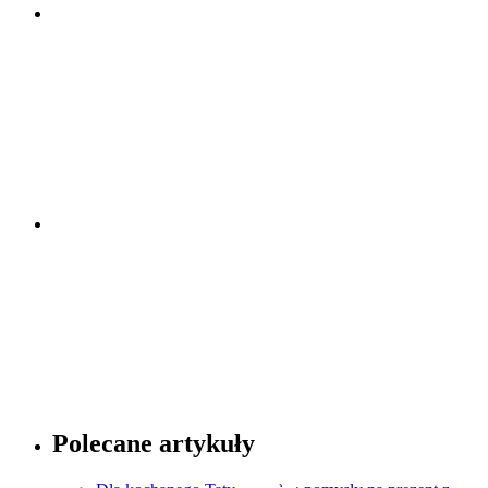
Porady dotyczące zegarków
Sprawdź
Porady dotyczące mody
Polecane artykuły
Sprawdź