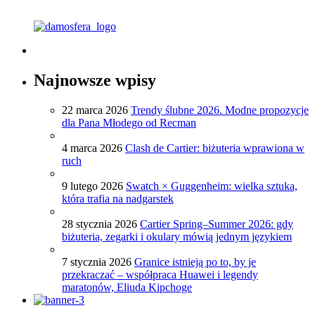
Najnowsze wpisy
22 marca 2026
Trendy ślubne 2026. Modne propozycje
dla Pana Młodego od Recman
4 marca 2026
Clash de Cartier: biżuteria wprawiona w
ruch
9 lutego 2026
Swatch × Guggenheim: wielka sztuka,
która trafia na nadgarstek
28 stycznia 2026
Cartier Spring–Summer 2026: gdy
biżuteria, zegarki i okulary mówią jednym językiem
7 stycznia 2026
Granice istnieją po to, by je
przekraczać – współpraca Huawei i legendy
maratonów, Eliuda Kipchoge