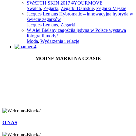
SWATCH SKIN 2017 #YOURMOVE
Swatch
,
Zegarki
,
Zegarki Damskie
,
Zegarki Męskie
Jacques Lemans Hybromatic – innowacyjna hybryda w
świecie zegarków
Jacques Lemans
,
Zegarki
W Alei Bielany zagościła jedyna w Polsce wystawa
fotografii mody!
Moda
,
Wydarzenia i relacje
MODNE MARKI NA CZASIE
O NAS