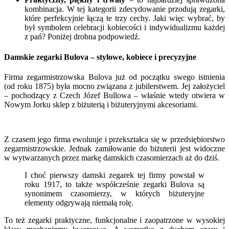
kombinacja. W tej kategorii zdecydowanie przodują zegarki,
które perfekcyjnie łączą te trzy cechy. Jaki więc wybrać, by
był symbolem celebracji kobiecości i indywidualizmu każdej
z pań? Poniżej drobna podpowiedź.
Damskie zegarki Bulova – stylowe, kobiece i precyzyjne
Firma zegarmistrzowska Bulova już od początku swego istnienia
(od roku 1875) była mocno związana z jubilerstwem. Jej założyciel
– pochodzący z Czech Józef Bullowa – właśnie wtedy otwiera w
Nowym Jorku sklep z biżuterią i biżuteryjnymi akcesoriami.
Z czasem jego firma ewoluuje i przekształca się w przedsiębiorstwo
zegarmistrzowskie. Jednak zamiłowanie do biżuterii jest widoczne
w wytwarzanych przez markę damskich czasomierzach aż do dziś.
I choć pierwszy damski zegarek tej firmy powstał w
roku 1917, to także współcześnie zegarki Bulova są
synonimem czasomierzy, w których biżuteryjne
elementy odgrywają niemałą rolę.
To też zegarki praktyczne, funkcjonalne i zaopatrzone w wysokiej