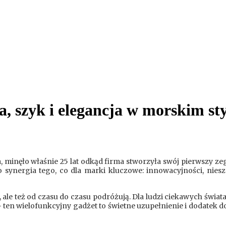
a, szyk i elegancja w morskim st
, minęło właśnie 25 lat odkąd firma stworzyła swój pierwszy zeg
ynergia tego, co dla marki kluczowe: innowacyjności, niesza
ie, ale też od czasu do czasu podróżują. Dla ludzi ciekawych św
ten wielofunkcyjny gadżet to świetne uzupełnienie i dodatek do 