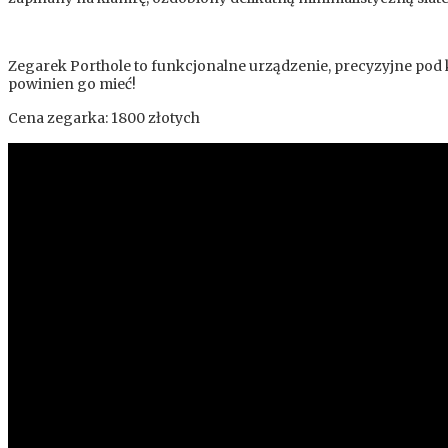
Zegarek Porthole to funkcjonalne urządzenie, precyzyjne pod 
powinien go mieć!
Cena zegarka: 1800 złotych