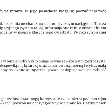
ycja sprawia, że jego posiadacze mogą się poczuć naprawdę
posób działania mechanizmu z automatycznym naciągiem. Tarcza
gacyjnego (system IALA). Informują one m.in. o zmianie kursu
 godziny w miejsce klasycznego cyferblatu. Po rozszyfrowaniu
w burcie łodzi. Szkło bulaja prawie zawsze jest przezroczyste,
 niespowitą mgłą tarczą oraz zahartowaną, mocną i wytrzymałą
izmy osadzone w kopercie i pozwala osiągnąć wodoszczelność
eglarze bez obaw mogą korzystać z czasomierza podczas rejsu
wkach, pozwoli na odczyt godziny w ciemności. Czarny pasek