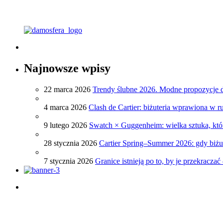
Najnowsze wpisy
22 marca 2026
Trendy ślubne 2026. Modne propozycje
4 marca 2026
Clash de Cartier: biżuteria wprawiona w r
9 lutego 2026
Swatch × Guggenheim: wielka sztuka, któr
28 stycznia 2026
Cartier Spring–Summer 2026: gdy biżut
7 stycznia 2026
Granice istnieją po to, by je przekracz
Porady dotyczące zegarków