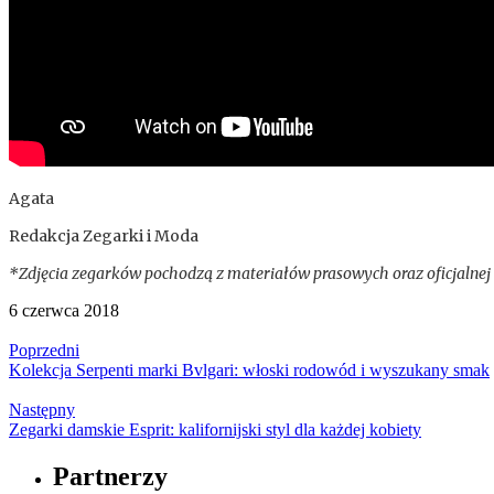
Agata
Redakcja Zegarki i Moda
*Zdjęcia zegarków pochodzą z materiałów prasowych oraz oficjalnej
6 czerwca 2018
Poprzedni
Kolekcja Serpenti marki Bvlgari: włoski rodowód i wyszukany smak
Następny
Zegarki damskie Esprit: kalifornijski styl dla każdej kobiety
Partnerzy