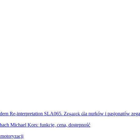
Sprawdź
Sprawdź
ern Re-interpretation SLA065. Zegarek dla nurków i pasjonatów zega
ach Michael Kors: funkcje, cena, dostępność
motoryzacji