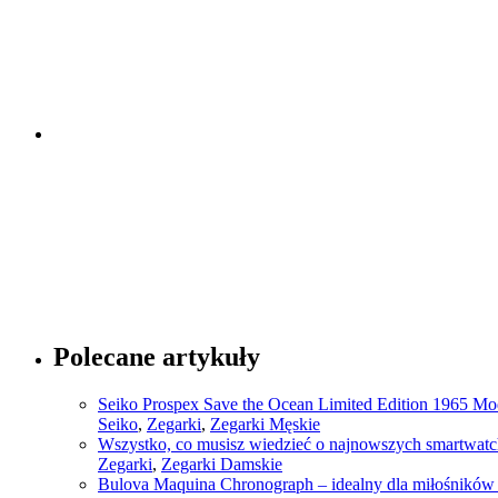
Porady dotyczące mody
Polecane artykuły
Seiko Prospex Save the Ocean Limited Edition 1965 Mod
Seiko
,
Zegarki
,
Zegarki Męskie
Wszystko, co musisz wiedzieć o najnowszych smartwatch
Zegarki
,
Zegarki Damskie
Bulova Maquina Chronograph – idealny dla miłośników 