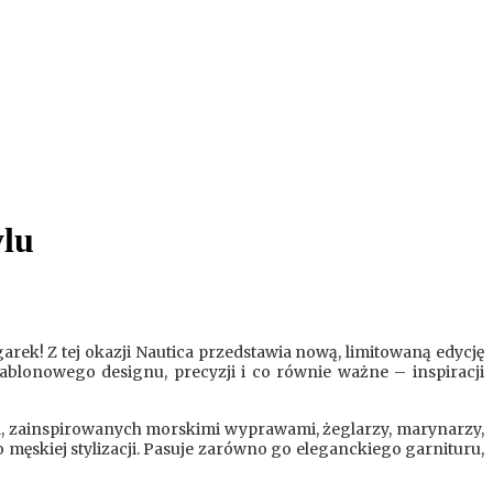
ylu
arek! Z tej okazji Nautica przedstawia nową, limitowaną edycję
blonowego designu, precyzji i co równie ważne – inspiracji
iata, zainspirowanych morskimi wyprawami, żeglarzy, marynarzy,
męskiej stylizacji. Pasuje zarówno go eleganckiego garnituru,