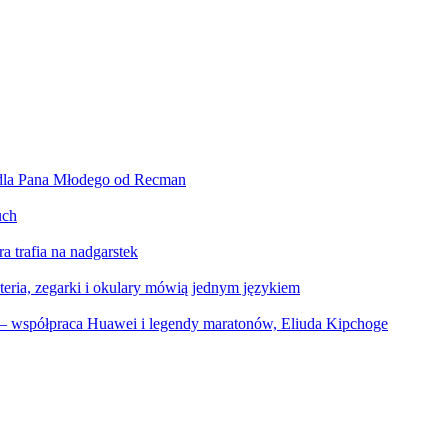
 dla Pana Młodego od Recman
uch
a trafia na nadgarstek
eria, zegarki i okulary mówią jednym językiem
ać – współpraca Huawei i legendy maratonów, Eliuda Kipchoge