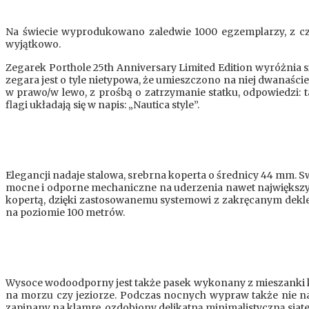
Na świecie wyprodukowano zaledwie 1000 egzemplarzy, z cz
wyjątkowo.
Zegarek Porthole 25th Anniversary Limited Edition wyróżnia 
zegara jest o tyle nietypowa, że umieszczono na niej dwanaś
w prawo/w lewo, z prośbą o zatrzymanie statku, odpowiedzi: 
flagi układają się w napis: „Nautica style”.
Elegancji nadaje stalowa, srebrna koperta o średnicy 44 mm. S
mocne i odporne mechaniczne na uderzenia nawet największych
kopertą, dzięki zastosowanemu systemowi z zakręcanym dekl
na poziomie 100 metrów.
Wysoce wodoodporny jest także pasek wykonany z mieszanki k
na morzu czy jeziorze. Podczas nocnych wypraw także nie n
zapinany na klamrę, ozdobiony delikatną minimalistyczną siat