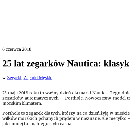
6 czerwca 2018
25 lat zegarków Nautica: klasyk
w
Zegarki
,
Zegarki Męskie
23 maja 2018 roku to ważny dzień dla marki Nautica. Tego dnia
zegarków automatycznych – Porthole. Nowoczesny model to s
morskim klimatem.
Porthole to zegarek dla tych, którzy na co dzień żyją w mieśc
wilków morskich pchanych prądem w nieznane. Ale nie tylko – 
jak i mniej formalnego stylu casual.