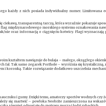
ego każdy z nich posiada indywidualny numer. Limitowana ed
się ciekawą, transparentną tarczą, która wyraźnie pokazuje s
cie flag międzynarodowego morskiego systemu oznakowania nawi
tak/nie oraz informacją o ciągnięciu kotwicy. Flagi wyznaczają
woim kształtem nawiązuje do bulaja – małego, okrągłego okienka 
 fal. Tak samo zegarek Porthole – wyróżnia się krystaliczną,
em i koronką. Takie rozwiązanie dodatkowo uszczelnia mechan
auczuku i gumy. Dzięki temu, amatorzy sportów wodnych czy ż
ależy się martwić – powłoka Neobrite zamieszczona na wskazó
eczką również odnosi się do motywu morza i łodzi rybackich.