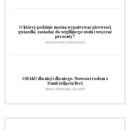
O której godzinie można wypatrywać pierwszej
gwiazdki, zasiadać do wigilijnego stołu i wręczać
prezenty?
CIEKAWOSTKI
,
WIADOMOŚCI
OBAKU dla niej i dla niego. Nowości rodem z
Danii (zdjęcia live)
OBAKU DENMARK
,
ZEGARKI