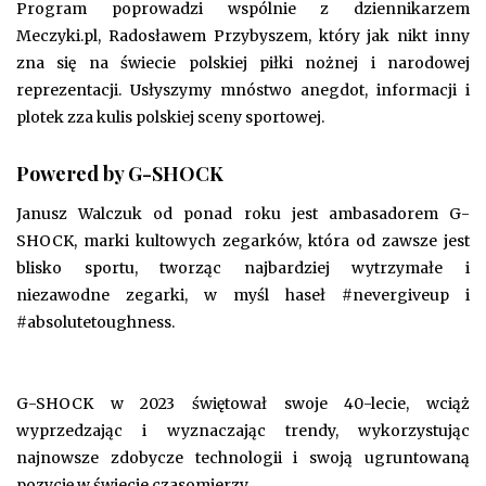
Program poprowadzi wspólnie z dziennikarzem
Meczyki.pl, Radosławem Przybyszem, który jak nikt inny
zna się na świecie polskiej piłki nożnej i narodowej
reprezentacji. Usłyszymy mnóstwo anegdot, informacji i
plotek zza kulis polskiej sceny sportowej.
Powered by G-SHOCK
Janusz Walczuk od ponad roku jest
ambasadorem G-
SHOCK, marki kultowych zegarków, która od zawsze jest
blisko sportu, tworząc najbardziej wytrzymałe i
niezawodne zegarki, w myśl haseł
#nevergiveup i
#absolutetoughness
.
G-SHOCK w 2023 świętował swoje 40-lecie, wciąż
wyprzedzając i wyznaczając trendy, wykorzystując
najnowsze zdobycze technologii i swoją ugruntowaną
pozycję w świecie czasomierzy.