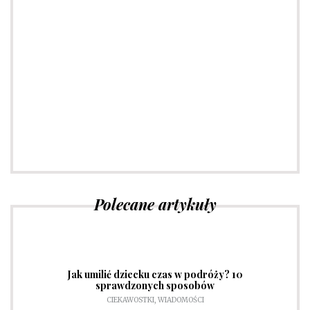
Porady dotyczące mody
Sprawdź
Polecane artykuły
Jak umilić dziecku czas w podróży? 10
sprawdzonych sposobów
CIEKAWOSTKI
,
WIADOMOŚCI