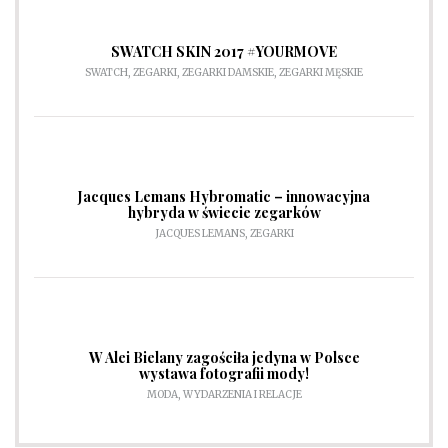
SWATCH SKIN 2017 #YOURMOVE
SWATCH
,
ZEGARKI
,
ZEGARKI DAMSKIE
,
ZEGARKI MĘSKIE
Jacques Lemans Hybromatic – innowacyjna
hybryda w świecie zegarków
JACQUES LEMANS
,
ZEGARKI
W Alei Bielany zagościła jedyna w Polsce
wystawa fotografii mody!
MODA
,
WYDARZENIA I RELACJE