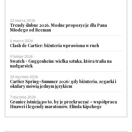
22 marca 2026
Trendy ślubne 2026. Modne propozycje dla Pana
Młodego od Recman
4 marca 2026
Clash de Cartier: biżuteria wprawiona w ruch
9 lutego 2026
Swatch × Guggenheim: wielka sztuka, która trafia na
nadgarstek
28 stycznia 2026
Cartier Spring–Summer 2026: gdy biżuteria, zegarki i
okulary mówią jednym językiem
7 stycznia 2026
Granice istnieją po to, by je przekraczać – współpraca
Huawei i legendy maratonów, Eliuda Kipchoge