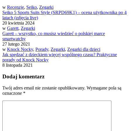
w
Recenzje
,
Seiko
,
Zegarki
Seiko 5 Sports Suits Style (SRPD69K1) – ocena użytkownika po 4
latach (zdjęcia live)
20 kwietnia 2024
w
Garett
,
Zegarki
Garett – wszystko, co musisz wiedzieć o polskiej marce
smartwatchy
27 lutego 2021
w
Knock Nocky
,
Porady
,
Zegarki
,
Zegarki dla dzieci
Jak spędzać z dzieckiem więcej wspólnego czasu? Praktyczne
porady od Knock Nocky
8 listopada 2021
Dodaj komentarz
Twój adres email nie zostanie opublikowany.
Wymagane pola są
oznaczone
*