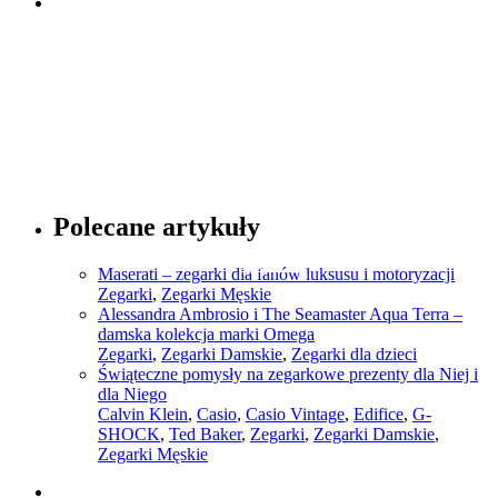
Sprawdź
Porady dotyczące mody
Polecane artykuły
Sprawdź
Maserati – zegarki dla fanów luksusu i motoryzacji
Zegarki
,
Zegarki Męskie
Alessandra Ambrosio i The Seamaster Aqua Terra –
damska kolekcja marki Omega
Zegarki
,
Zegarki Damskie
,
Zegarki dla dzieci
Świąteczne pomysły na zegarkowe prezenty dla Niej i
dla Niego
Calvin Klein
,
Casio
,
Casio Vintage
,
Edifice
,
G-
SHOCK
,
Ted Baker
,
Zegarki
,
Zegarki Damskie
,
Zegarki Męskie