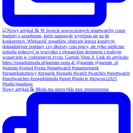
Nowy artykuł 📝 Moda ma niezwykłą moc przenoszenia