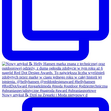
Nowy artykuł 📝 Dziś na Zegarki i Moda nietypowy d