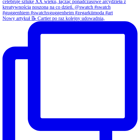
Nowy artykuł 📝 Cartier po raz kolejny udowadnia,