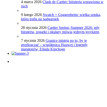
4 marca 2026
Clash de Cartier: biżuteria wprawiona w
ruch
9 lutego 2026
Swatch × Guggenheim: wielka sztuka,
która trafia na nadgarstek
28 stycznia 2026
Cartier Spring–Summer 2026: gdy
biżuteria, zegarki i okulary mówią jednym językiem
7 stycznia 2026
Granice istnieją po to, by je
przekraczać – współpraca Huawei i legendy
maratonów, Eliuda Kipchoge
Porady dotyczące zegarków