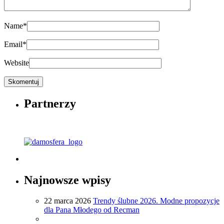
Name
*
Email
*
Website
Partnerzy
Najnowsze wpisy
22 marca 2026
Trendy ślubne 2026. Modne propozycje
dla Pana Młodego od Recman