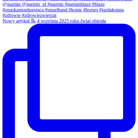
Nowy artykuł 📝 4 września 2025 roku świat obiegła