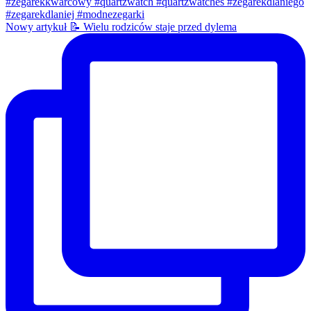
Nowy artykuł 📝 Wielu rodziców staje przed dylema