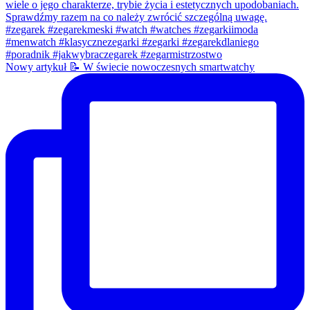
Nowy artykuł 📝 W świecie nowoczesnych smartwatchy