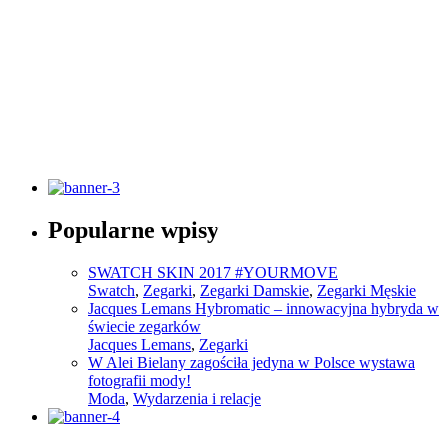
Słownik pojęć modowych
Popularne wpisy
Sprawdź
SWATCH SKIN 2017 #YOURMOVE
Swatch
,
Zegarki
,
Zegarki Damskie
,
Zegarki Męskie
Jacques Lemans Hybromatic – innowacyjna hybryda w
świecie zegarków
Jacques Lemans
,
Zegarki
W Alei Bielany zagościła jedyna w Polsce wystawa
fotografii mody!
Moda
,
Wydarzenia i relacje