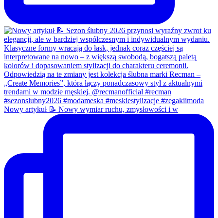
Nowy artykuł 📝 Nowy wymiar ruchu, zmysłowości i w