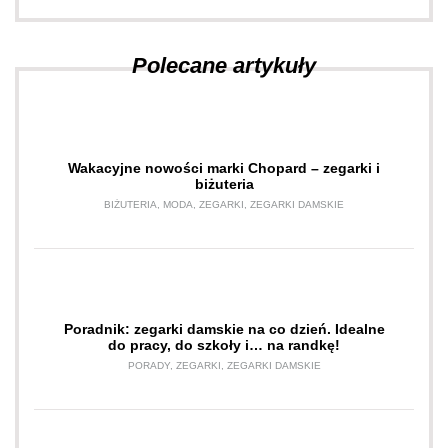
Sprawdź
Polecane artykuły
Wakacyjne nowości marki Chopard – zegarki i
biżuteria
BIŻUTERIA
,
MODA
,
ZEGARKI
,
ZEGARKI DAMSKIE
Poradnik: zegarki damskie na co dzień. Idealne
do pracy, do szkoły i… na randkę!
PORADY
,
ZEGARKI
,
ZEGARKI DAMSKIE