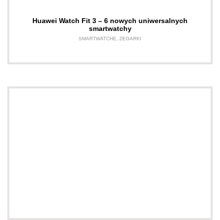
Huawei Watch Fit 3 – 6 nowych uniwersalnych
smartwatchy
SMARTWATCHE
,
ZEGARKI
Słownik pojęć modowych
Sprawdź