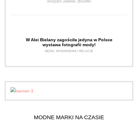
JACQUES LEMANS
,
ZEGARKI
W Alei Bielany zagościła jedyna w Polsce
wystawa fotografii mody!
MODA
,
WYDARZENIA I RELACJE
MODNE MARKI NA CZASIE
O NAS