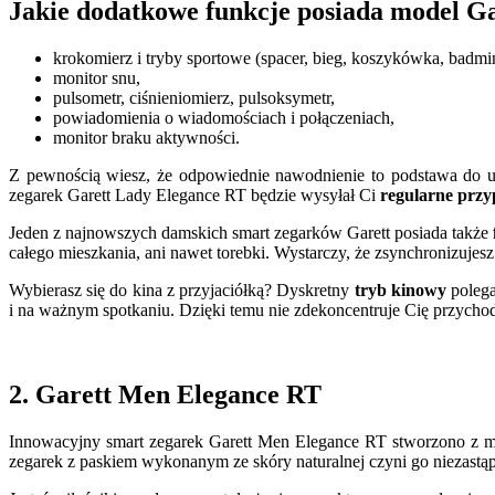
Jakie dodatkowe funkcje posiada model G
krokomierz i tryby sportowe (spacer, bieg, koszykówka, badmin
monitor snu,
pulsometr, ciśnieniomierz, pulsoksymetr,
powiadomienia o wiadomościach i połączeniach,
monitor braku aktywności.
Z pewnością wiesz, że odpowiednie nawodnienie to podstawa do ut
zegarek Garett Lady Elegance RT będzie wysyłał Ci
regularne prz
Jeden z najnowszych damskich smart zegarków Garett posiada także
całego mieszkania, ani nawet torebki. Wystarczy, że zsynchronizujes
Wybierasz się do kina z przyjaciółką? Dyskretny
tryb kinowy
polega
i na ważnym spotkaniu. Dzięki temu nie zdekoncentruje Cię przycho
2. Garett Men Elegance RT
Innowacyjny smart zegarek Garett Men Elegance RT stworzono z myś
zegarek z paskiem wykonanym ze skóry naturalnej czyni go niezastą