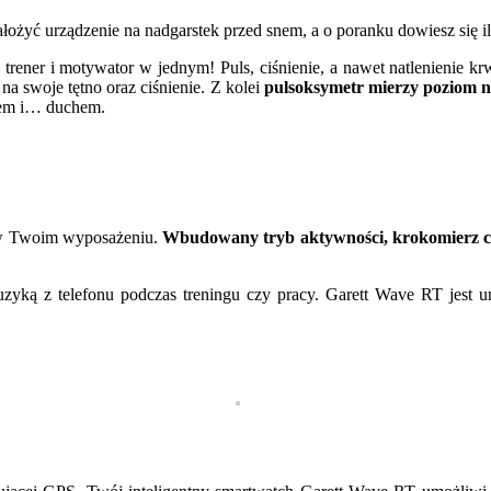
ałożyć urządzenie na nadgarstek przed snem, a o poranku dowiesz się 
trener i motywator w jednym! Puls, ciśnienie, a nawet natlenienie k
na swoje tętno oraz ciśnienie. Z kolei
pulsoksymetr mierzy poziom nat
łem i… duchem.
ć w Twoim wyposażeniu.
Wbudowany tryb aktywności, krokomierz cz
yką z telefonu podczas treningu czy pracy. Garett Wave RT jest un