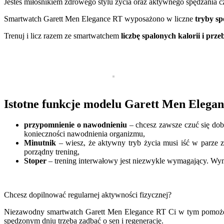
Jesteś miłośnikiem zdrowego stylu życia oraz aktywnego spędzania c
Smartwatch Garett Men Elegance RT wyposażono w liczne
tryby
sp
Trenuj i licz razem ze smartwatchem
liczbę spalonych kalorii i prz
Istotne funkcje modelu Garett Men Elegan
przypomnienie o nawodnieniu
– chcesz zawsze czuć się do
konieczności nawodnienia organizmu,
Minutnik
– wiesz, że aktywny tryb życia musi iść w parze 
porządny trening,
Stoper
– trening interwałowy jest niezwykle wymagający. Wyma
Chcesz dopilnować regularnej aktywności fizycznej?
Niezawodny smartwatch Garett Men Elegance RT Ci w tym pomoże! 
spędzonym dniu trzeba zadbać o sen i regenerację.