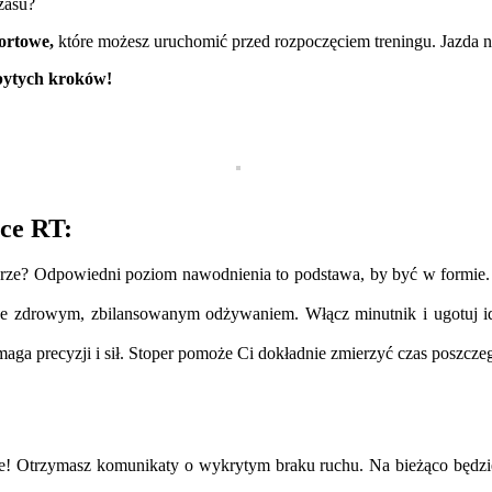
zasu?
ortowe,
które możesz uruchomić przed rozpoczęciem treningu. Jazda 
ebytych kroków!
ce RT:
brze? Odpowiedni poziom nawodnienia to podstawa, by być w formie.
ze zdrowym, zbilansowanym odżywaniem. Włącz minutnik i ugotuj idea
ga precyzji i sił. Stoper pomoże Ci dokładnie zmierzyć czas poszczeg
Otrzymasz komunikaty o wykrytym braku ruchu. Na bieżąco będziesz 