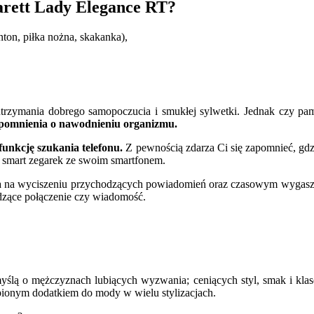
arett Lady Elegance RT?
ton, piłka nożna, skakanka),
rzymania dobrego samopoczucia i smukłej sylwetki. Jednak czy pami
ypomnienia o nawodnieniu organizmu.
funkcję szukania telefonu.
Z pewnością zdarza Ci się zapomnieć, gdzi
z smart zegarek ze swoim smartfonem.
 na wyciszeniu przychodzących powiadomień oraz czasowym wygaszeni
dzące połączenie czy wiadomość.
lą o mężczyznach lubiących wyzwania; ceniących styl, smak i klasę. 
pionym dodatkiem do mody w wielu stylizacjach.