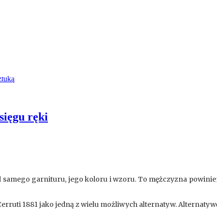
ztuką
sięgu ręki
 od samego garnituru, jego koloru i wzoru. To mężczyzna powini
ruti 1881 jako jedną z wielu możliwych alternatyw. Alternatywę