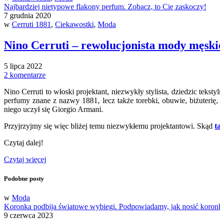
Najbardziej nietypowe flakony perfum. Zobacz, to Cię zaskoczy!
7 grudnia 2020
w
Cerruti 1881
,
Ciekawostki
,
Moda
Nino Cerruti – rewolucjonista mody męski
5 lipca 2022
2 komentarze
Nino Cerruti to włoski projektant, niezwykły stylista, dziedzic te
perfumy znane z nazwy 1881, lecz także torebki, obuwie, biżuterię,
niego uczył się Giorgio Armani.
Przyjrzyjmy się więc bliżej temu niezwykłemu projektantowi. Skąd
t
Czytaj dalej!
Czytaj więcej
Podobne posty
w
Moda
Koronka podbija światowe wybiegi. Podpowiadamy, jak nosić koronk
9 czerwca 2023