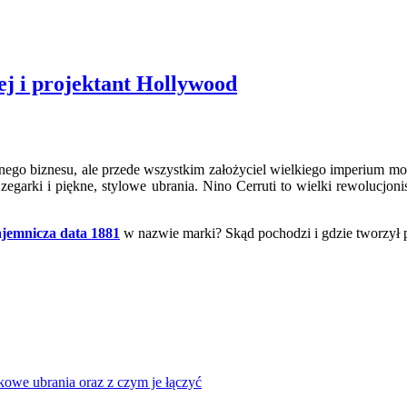
ej i projektant Hollywood
kstylnego biznesu, ale przede wszystkim założyciel wielkiego imperium
 zegarki i piękne, stylowe ubrania. Nino Cerruti to wielki rewolucj
ajemnicza data 1881
w nazwie marki? Skąd pochodzi i gdzie tworzył p
owe ubrania oraz z czym je łączyć