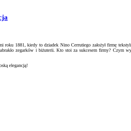
cja
i roku 1881, kiedy to dziadek Nino Cerrutiego założył firmę tekstyl
zabrakło zegarków i biżuterii. Kto stoi za sukcesem firmy? Czym wy
oską elegancją!