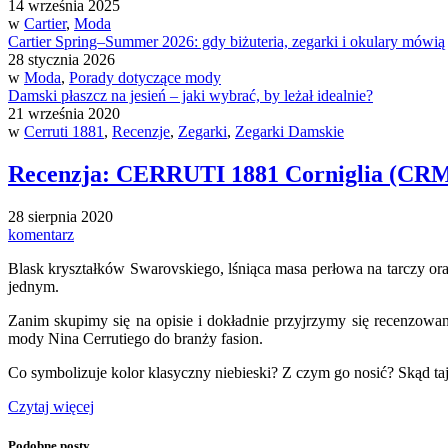
14 września 2025
w
Cartier
,
Moda
Cartier Spring–Summer 2026: gdy biżuteria, zegarki i okulary mówi
28 stycznia 2026
w
Moda
,
Porady dotyczące mody
Damski płaszcz na jesień – jaki wybrać, by leżał idealnie?
21 września 2020
w
Cerruti 1881
,
Recenzje
,
Zegarki
,
Zegarki Damskie
Recenzja: CERRUTI 1881 Corniglia (CR
28 sierpnia 2020
komentarz
Blask kryształków Swarovskiego, lśniąca masa perłowa na tarczy ora
jednym.
Zanim skupimy się na opisie i dokładnie przyjrzymy się recenzow
mody Nina Cerrutiego do branży fasion.
Co symbolizuje kolor klasyczny niebieski? Z czym go nosić? Skąd ta
Czytaj więcej
Podobne posty