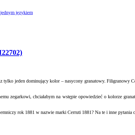
ą jednym językiem
M22702)
z tylko jeden dominujący kolor – nasycony granatowy. Filigranowy Ce
anemu zegarkowi, chciałabym na wstępie opowiedzieć o kolorze gran
jemniczy rok 1881 w nazwie marki Cerruti 1881? Na te i inne pytania 