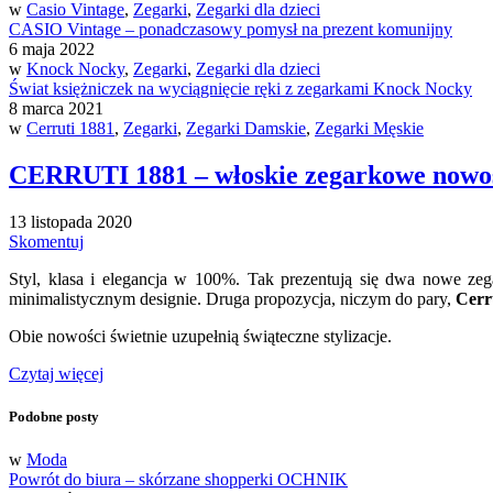
w
Casio Vintage
,
Zegarki
,
Zegarki dla dzieci
CASIO Vintage – ponadczasowy pomysł na prezent komunijny
6 maja 2022
w
Knock Nocky
,
Zegarki
,
Zegarki dla dzieci
Świat księżniczek na wyciągnięcie ręki z zegarkami Knock Nocky
8 marca 2021
w
Cerruti 1881
,
Zegarki
,
Zegarki Damskie
,
Zegarki Męskie
CERRUTI 1881 – włoskie zegarkowe nowości
13 listopada 2020
Skomentuj
Styl, klasa i elegancja w 100%. Tak prezentują się dwa nowe zeg
minimalistycznym designie. Druga propozycja, niczym do pary,
Cerr
Obie nowości świetnie uzupełnią świąteczne stylizacje.
Czytaj więcej
Podobne posty
w
Moda
Powrót do biura – skórzane shopperki OCHNIK