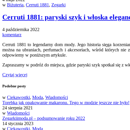
w
Biżuteria
,
Cerruti 1881
,
Zegarki
Cerruti 1881: paryski szyk i włoska elegan
4 października 2022
komentarz
Cerruti 1881 to legendarny dom mody. Jego historia sięga korzeniam
można na ubraniach, perfumach i akcesoriach, wśród których nie 
odpowiemy w poniższym artykule.
Zapraszamy w podróż do miejsca, gdzie paryski szyk spotkał się z wł
Czytaj więcej
Podobne posty
w
Ciekawostki
,
Moda
,
Wiadomości
Torebka jak opakowanie makaronu. Tego w modzie jeszcze nie było!
24 sierpnia 2021
w
Wiadomości
Zegarkiimoda.pl – podsumowanie roku 2022
14 stycznia 2023
w
Ciekawostki
,
Moda