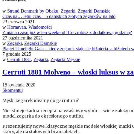
w
Strand Denmark by Obaku
,
Zegarki
,
Zegarki Damskie
Czas na… letni czas – 5 damskich złotych zegarków na lato
23 czerwca 2021
w
Hornavan
,
Wiadomości
Zmiana czasu już w ten weekend! Co zrobisz z dodatkową godziną?
27 października 2021
w
Zegarki
,
Zegarki Damskie
Piaget Limelight Gala – kiedy zegarek staje się biżuterią, a biżuteria s
7 grudnia 2025
w
Cerruti 1881
,
Zegarki
,
Zegarki Męskie
Cerruti 1881 Molveno – włoski luksus w za
15 kwietnia 2020
Skomentuj
Męski zegarek idealny do garnituru?
Nie istnieje żadna recepta na właściwy wybór – wiele zależy
model zegarka do określonego outfitu.
Prezentujemy nowe, klasyczne męskie modele włoskiej marki Cer
skóry, ale na stalowych bransoletach.