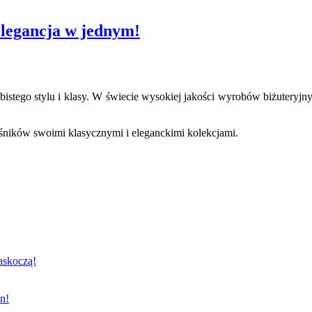
 elegancja w jednym!
istego stylu i klasy. W świecie wysokiej jakości wyrobów biżuteryjny
łośników swoimi klasycznymi i eleganckimi kolekcjami.
zaskoczą!
n!