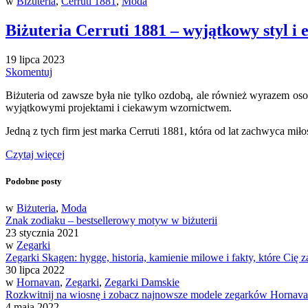
w
Biżuteria
,
Cerruti 1881
,
Moda
Biżuteria Cerruti 1881 – wyjątkowy styl i
19 lipca 2023
Skomentuj
Biżuteria od zawsze była nie tylko ozdobą, ale również wyrazem osob
wyjątkowymi projektami i ciekawym wzornictwem.
Jedną z tych firm jest marka Cerruti 1881, która od lat zachwyca mi
Czytaj więcej
Podobne posty
w
Biżuteria
,
Moda
Znak zodiaku – bestsellerowy motyw w biżuterii
23 stycznia 2021
w
Zegarki
Zegarki Skagen: hygge, historia, kamienie milowe i fakty, które Cię 
30 lipca 2022
w
Hornavan
,
Zegarki
,
Zegarki Damskie
Rozkwitnij na wiosnę i zobacz najnowsze modele zegarków Hornava
4 maja 2022