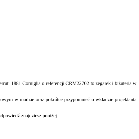
rruti 1881 Corniglia o referencji CRM22702 to zegarek i biżuteria w
atowym w modzie oraz pokrótce przypomnieć o wkładzie projektanta
odpowiedź znajdziesz poniżej.